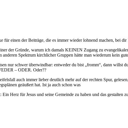
für einen der Beiträge, die es immer wieder lohnend machen, bei dir
 einer der Gründe, warum ich damals KEINEN Zugang zu evangelikalen
im anderen Spektrum kirchlicher Gruppen hätte man wiederum kein gu
isen nur schwer überwindbar: entweder du bist „fromm“, dann willst du
ENTWEDER – ODER. Oder??
felsfall auch immer lieber deutlich mehr auf der rechten Spur, gelese
egsplänen geäußert hat. Ist ja auch schon was
t: Ein Herz für Jesus und seine Gemeinde zu haben und das gestalten z