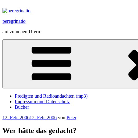
Zum
Inhalt
springen
peregrinatio
auf zu neuen Ufern
Predigten und Radioandachten (mp3)
Impressum und Datenschutz
Bücher
Veröffentlicht
12. Feb. 2006
12. Feb. 2006
von
Peter
am
Wer hätte das gedacht?