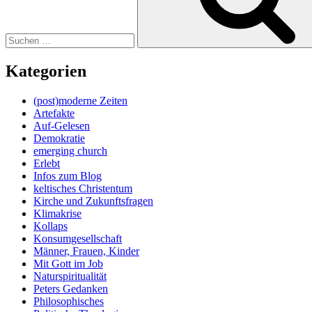
Kategorien
(post)moderne Zeiten
Artefakte
Auf-Gelesen
Demokratie
emerging church
Erlebt
Infos zum Blog
keltisches Christentum
Kirche und Zukunftsfragen
Klimakrise
Kollaps
Konsumgesellschaft
Männer, Frauen, Kinder
Mit Gott im Job
Naturspiritualität
Peters Gedanken
Philosophisches