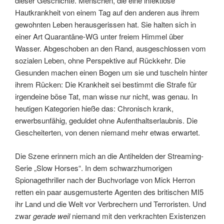
dieser Geschichte. Menschen, die eine infektiöse
Hautkrankheit von einem Tag auf den anderen aus ihrem
gewohnten Leben herausgerissen hat. Sie halten sich in
einer Art Quarantäne-WG unter freiem Himmel über
Wasser. Abgeschoben an den Rand, ausgeschlossen vom
sozialen Leben, ohne Perspektive auf Rückkehr. Die
Gesunden machen einen Bogen um sie und tuscheln hinter
ihrem Rücken: Die Krankheit sei bestimmt die Strafe für
irgendeine böse Tat, man wisse nur nicht, was genau. In
heutigen Kategorien hieße das: Chronisch krank,
erwerbsunfähig, geduldet ohne Aufenthaltserlaubnis. Die
Gescheiterten, von denen niemand mehr etwas erwartet.
Die Szene erinnern mich an die Antihelden der Streaming-
Serie „Slow Horses“. In dem schwarzhumorigen
Spionagethriller nach der Buchvorlage von Mick Herron
retten ein paar ausgemusterte Agenten des britischen MI5
ihr Land und die Welt vor Verbrechern und Terroristen. Und
zwar
gerade weil
niemand mit den verkrachten Existenzen