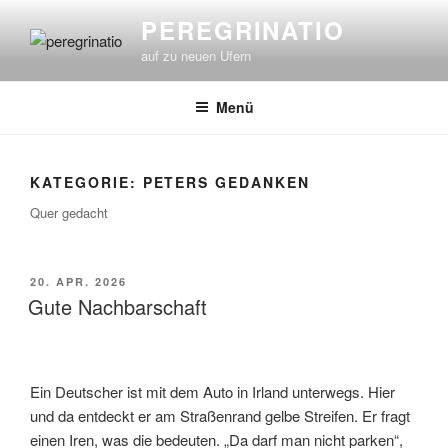
Zum
PEREGRINATIO
Inhalt
auf zu neuen Ufern
springen
Menü
KATEGORIE:
PETERS GEDANKEN
Quer gedacht
VERÖFFENTLICHT
20. APR. 2026
AM
Gute Nachbarschaft
Ein Deutscher ist mit dem Auto in Irland unterwegs. Hier
und da entdeckt er am Straßenrand gelbe Streifen. Er fragt
einen Iren, was die bedeuten. „Da darf man nicht parken“,