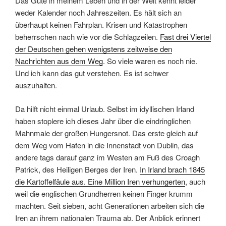
Das Gute in meinem Leben und in der Welt kennt leider
weder Kalender noch Jahreszeiten. Es hält sich an
überhaupt keinen Fahrplan. Krisen und Katastrophen
beherrschen nach wie vor die Schlagzeilen.
Fast drei Viertel
der Deutschen gehen wenigstens zeitweise den
Nachrichten aus dem Weg
. So viele waren es noch nie.
Und ich kann das gut verstehen. Es ist schwer
auszuhalten.
Da hilft nicht einmal Urlaub. Selbst im idyllischen Irland
haben stoplere ich dieses Jahr über die eindringlichen
Mahnmale der großen Hungersnot. Das erste gleich auf
dem Weg vom Hafen in die Innenstadt von Dublin, das
andere tags darauf ganz im Westen am Fuß des Croagh
Patrick, des Heiligen Berges der Iren.
In Irland brach 1845
die Kartoffelfäule aus. Eine Million Iren verhungerten
, auch
weil die englischen Grundherren keinen Finger krumm
machten. Seit sieben, acht Generationen arbeiten sich die
Iren an ihrem nationalen Trauma ab. Der Anblick erinnert