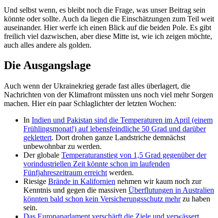
Und selbst wenn, es bleibt noch die Frage, was unser Beitrag sein
könnte oder sollte. Auch da liegen die Einschätzungen zum Teil weit
auseinander. Hier werfe ich einen Blick auf die beiden Pole. Es gibt
freilich viel dazwischen, aber diese Mitte ist, wie ich zeigen möchte,
auch alles andere als golden.
Die Ausgangslage
Auch wenn der Ukrainekrieg gerade fast alles überlagert, die
Nachrichten von der Klimafront müssten uns noch viel mehr Sorgen
machen. Hier ein paar Schlaglichter der letzten Wochen:
In
Indien und Pakistan sind die Temperaturen im April (einem
Frühlingsmonat!) auf lebensfeindliche 50 Grad und darüber
geklettert
. Dort drohen ganze Landstriche demnächst
unbewohnbar zu werden.
Der globale
Temperaturanstieg von 1,5 Grad gegenüber der
vorindustriellen Zeit könnte schon im laufenden
Fünfjahreszeitraum erreicht
werden.
Riesige
Brände in Kalifornien
nehmen wir kaum noch zur
Kenntnis und gegen die massiven
Überflutungen in Australien
könnten bald schon kein Versicherungsschutz mehr
zu haben
sein.
Das Europaparlament verschärft die Ziele und verwässert