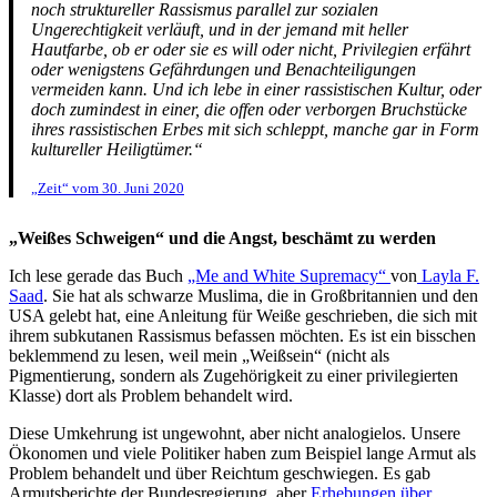
noch struktureller Rassismus parallel zur sozialen
Ungerechtigkeit verläuft, und in der jemand mit heller
Hautfarbe, ob er oder sie es will oder nicht, Privilegien erfährt
oder wenigstens Gefährdungen und Benachteiligungen
vermeiden kann. Und ich lebe in einer rassistischen Kultur, oder
doch zumindest in einer, die offen oder verborgen Bruchstücke
ihres rassistischen Erbes mit sich schleppt, manche gar in Form
kultureller Heiligtümer.“
„Zeit“ vom 30. Juni 2020
„Weißes Schweigen“ und die Angst, beschämt zu werden
Ich lese gerade das Buch
„Me and White Supremacy“
von
Layla F.
Saad
. Sie hat als schwarze Muslima, die in Großbritannien und den
USA gelebt hat, eine Anleitung für Weiße geschrieben, die sich mit
ihrem subkutanen Rassismus befassen möchten. Es ist ein bisschen
beklemmend zu lesen, weil mein „Weißsein“ (nicht als
Pigmentierung, sondern als Zugehörigkeit zu einer privilegierten
Klasse) dort als Problem behandelt wird.
Diese Umkehrung ist ungewohnt, aber nicht analogielos. Unsere
Ökonomen und viele Politiker haben zum Beispiel lange Armut als
Problem behandelt und über Reichtum geschwiegen. Es gab
Armutsberichte der Bundesregierung, aber
Erhebungen über