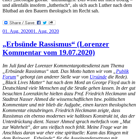
und allenfalls insofern „lutherisch“, als sich auch Luther nach dem
Blutbad an den Bauern theologisch im Recht sah.
Veröffentlicht
01. Aug. 2020
01. Aug. 2020
am
„Erbsünde Rassismus“ (Lorenzer
Kommentar vom 19.07.2020)
Im Juli fand der Lorenzer Kommentargottesdienst zum Thema
„Erbsünde Rassismus“ statt. Das Motto hatten wir vom „
Publik
Forum
“ geborgt (an anderer Stelle war von
Ursünde
die Rede).
„Black Lives Matter“ hat nach dem Mord an George Floyd auch in
Deutschland viele Menschen auf die Straße gehen lassen.
In der gut
besuchten Lorenzkirche hielten dazu Prof. Friedrich Heckmann und
Stadtrat
Nasser Ahmed die wissenschaftlichen bzw. politischen
Kommentare und mir blieb die Aufgabe, einen kurzen theologischen
Kommentar einzubringen. Friedrich Heckmann zeigte, dass
Rassismus ein ebenso modernes wie haltloses Konstrukt ist, das der
Unterdrückung dient. Nasser Ahmed sprach mehrfach vom „Mut
zur Wahrheit“, der uns vielfach noch fehlt. Meine Frage war im
Anschluss daran war eher eine spirituelle: Kann das Ringen mit
dem Reizwort „Erbsünde“ für die Auseinandersetzung mit