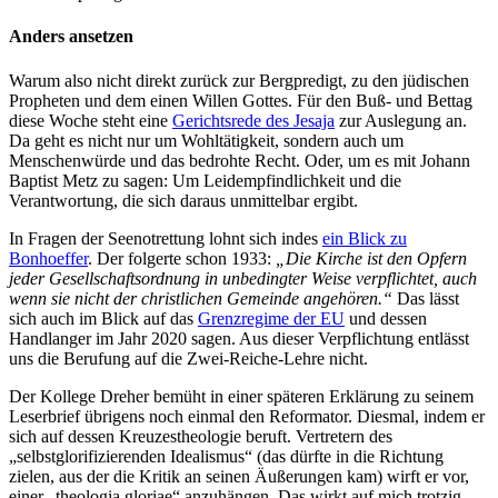
Anders ansetzen
Warum also nicht direkt zurück zur Bergpredigt, zu den jüdischen
Propheten und dem einen Willen Gottes. Für den Buß- und Bettag
diese Woche steht eine
Gerichtsrede des Jesaja
zur Auslegung an.
Da geht es nicht nur um Wohltätigkeit, sondern auch um
Menschenwürde und das bedrohte Recht. Oder, um es mit Johann
Baptist Metz zu sagen: Um Leidempfindlichkeit und die
Verantwortung, die sich daraus unmittelbar ergibt.
In Fragen der Seenotrettung lohnt sich indes
ein Blick zu
Bonhoeffer
. Der folgerte schon 1933:
„Die Kirche ist den Opfern
jeder Gesellschaftsordnung in unbedingter Weise verpflichtet, auch
wenn sie nicht der christlichen Gemeinde angehören.“
Das lässt
sich auch im Blick auf das
Grenzregime der EU
und dessen
Handlanger im Jahr 2020 sagen. Aus dieser Verpflichtung entlässt
uns die Berufung auf die Zwei-Reiche-Lehre nicht.
Der Kollege Dreher bemüht in einer späteren Erklärung zu seinem
Leserbrief übrigens noch einmal den Reformator. Diesmal, indem er
sich auf dessen Kreuzestheologie beruft. Vertretern des
„selbstglorifizierenden Idealismus“ (das dürfte in die Richtung
zielen, aus der die Kritik an seinen Äußerungen kam) wirft er vor,
einer „theologia gloriae“ anzuhängen. Das wirkt auf mich trotzig –