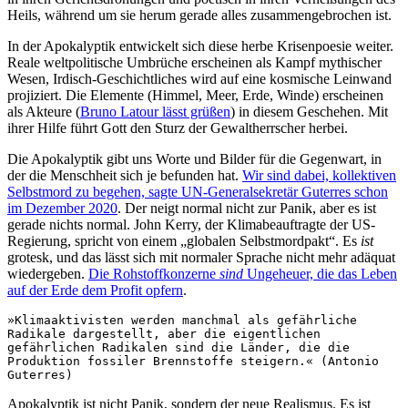
Heils, während um sie herum gerade alles zusammengebrochen ist.
In der Apokalyptik entwickelt sich diese herbe Krisenpoesie weiter.
Reale weltpolitische Umbrüche erscheinen als Kampf mythischer
Wesen, Irdisch-Geschichtliches wird auf eine kosmische Leinwand
projiziert. Die Elemente (Himmel, Meer, Erde, Winde) erscheinen
als Akteure (
Bruno Latour lässt grüßen
) in diesem Geschehen. Mit
ihrer Hilfe führt Gott den Sturz der Gewaltherrscher herbei.
Die Apokalyptik gibt uns Worte und Bilder für die Gegenwart, in
der die Menschheit sich je befunden hat.
Wir sind dabei, kollektiven
Selbstmord zu begehen, sagte UN-Generalsekretär Guterres schon
im Dezember 2020
. Der neigt normal nicht zur Panik, aber es ist
gerade nichts normal. John Kerry, der Klimabeauftragte der US-
Regierung, spricht von einem „globalen Selbstmordpakt“. Es
ist
grotesk, und das lässt sich mit normaler Sprache nicht mehr adäquat
wiedergeben.
Die Rohstoffkonzerne
sind
Ungeheuer, die das Leben
auf der Erde dem Profit opfern
.
»Klimaaktivisten werden manchmal als gefährliche 
Radikale dargestellt, aber die eigentlichen 
gefährlichen Radikalen sind die Länder, die die 
Produktion fossiler Brennstoffe steigern.« (Antonio 
Guterres)
Apokalyptik ist nicht Panik, sondern der neue Realismus. Es ist