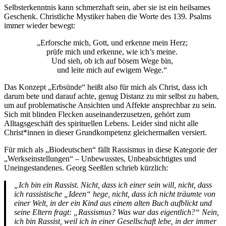
Selbsterkenntnis kann schmerzhaft sein, aber sie ist ein heilsames
Geschenk. Christliche Mystiker haben die Worte des 139. Psalms
immer wieder bewegt:
„Erforsche mich, Gott, und erkenne mein Herz;
prüfe mich und erkenne, wie ich’s meine.
Und sieh, ob ich auf bösem Wege bin,
und leite mich auf ewigem Wege.“
Das Konzept „Erbsünde“ heißt also für mich als Christ, dass ich
darum bete und darauf achte, genug Distanz zu mir selbst zu haben,
um auf problematische Ansichten und Affekte ansprechbar zu sein.
Sich mit blinden Flecken auseinanderzusetzen, gehört zum
Alltagsgeschäft des spirituellen Lebens. Leider sind nicht alle
Christ*innen in dieser Grundkompetenz gleichermaßen versiert.
Für mich als „Biodeutschen“ fällt Rassismus in diese Kategorie der
„Werkseinstellungen“ – Unbewusstes, Unbeabsichtigtes und
Uneingestandenes. Georg Seeßlen schrieb kürzlich:
„Ich bin ein Rassist. Nicht, dass ich einer sein will, nicht, dass
ich rassistische „Ideen“ hege, nicht, dass ich nicht träumte von
einer Welt, in der ein Kind aus einem alten Buch aufblickt und
seine Eltern fragt: „Rassismus? Was war das eigentlich?“ Nein,
ich bin Rassist, weil ich in einer Gesellschaft lebe, in der immer