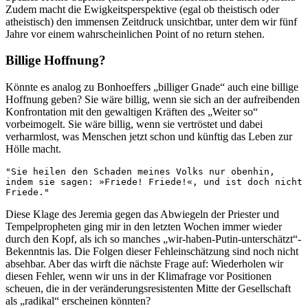
Zudem macht die Ewigkeitsperspektive (egal ob theistisch oder
atheistisch) den immensen Zeitdruck unsichtbar, unter dem wir fünf
Jahre vor einem wahrscheinlichen Point of no return stehen.
Billige Hoffnung?
Könnte es analog zu Bonhoeffers „billiger Gnade“ auch eine billige
Hoffnung geben? Sie wäre billig, wenn sie sich an der aufreibenden
Konfrontation mit den gewaltigen Kräften des „Weiter so“
vorbeimogelt. Sie wäre billig, wenn sie vertröstet und dabei
verharmlost, was Menschen jetzt schon und künftig das Leben zur
Hölle macht.
"Sie heilen den Schaden meines Volks nur obenhin, 
indem sie sagen: »Friede! Friede!«, und ist doch nicht 
Friede." 
Diese Klage des Jeremia gegen das Abwiegeln der Priester und
Tempelpropheten ging mir in den letzten Wochen immer wieder
durch den Kopf, als ich so manches „wir-haben-Putin-unterschätzt“-
Bekenntnis las. Die Folgen dieser Fehleinschätzung sind noch nicht
absehbar. Aber das wirft die nächste Frage auf: Wiederholen wir
diesen Fehler, wenn wir uns in der Klimafrage vor Positionen
scheuen, die in der veränderungsresistenten Mitte der Gesellschaft
als „radikal“ erscheinen könnten?