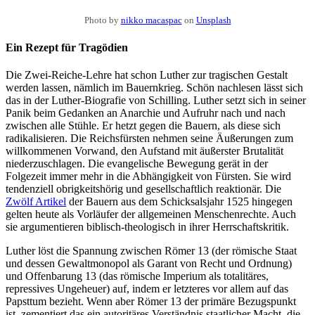
Photo by
nikko macaspac
on
Unsplash
Ein Rezept für Tragödien
Die Zwei-Reiche-Lehre hat schon Luther zur tragischen Gestalt
werden lassen, nämlich im Bauernkrieg. Schön nachlesen lässt sich
das in der Luther-Biografie von Schilling. Luther setzt sich in seiner
Panik beim Gedanken an Anarchie und Aufruhr nach und nach
zwischen alle Stühle. Er hetzt gegen die Bauern, als diese sich
radikalisieren. Die Reichsfürsten nehmen seine Äußerungen zum
willkommenen Vorwand, den Aufstand mit äußerster Brutalität
niederzuschlagen. Die evangelische Bewegung gerät in der
Folgezeit immer mehr in die Abhängigkeit von Fürsten. Sie wird
tendenziell obrigkeitshörig und gesellschaftlich reaktionär. Die
Zwölf Artikel
der Bauern aus dem Schicksalsjahr 1525 hingegen
gelten heute als Vorläufer der allgemeinen Menschenrechte. Auch
sie argumentieren biblisch-theologisch in ihrer Herrschaftskritik.
Luther löst die Spannung zwischen Römer 13 (der römische Staat
und dessen Gewaltmonopol als Garant von Recht und Ordnung)
und Offenbarung 13 (das römische Imperium als totalitäres,
repressives Ungeheuer) auf, indem er letzteres vor allem auf das
Papsttum bezieht. Wenn aber Römer 13 der primäre Bezugspunkt
ist, zementiert das ein autoritäres Verständnis staatlicher Macht, die