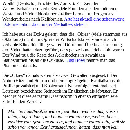
Wrath“ (Deutsch: „Früchte des Zorns“). Zur Zeit der
Weltwirtschaftskrise verließen viele Familien aus dem mittleren
Westen und Süden Nordamerikas ihre Farmen und zogen als
Wanderarbeiter nach Kalifornien.
Arte hat aktuell eine sehenswerte
Dokumentation dazu in der Mediathek stehen.
Ich habe aus der Doku gelernt, dass die „Okies“ (viele stammten aus
Oklahoma) nicht nur Opfer der Wirtschaftskrise, sondern auch
veritable Klimaflüchtlinge waren: Dürre und Überbeanspruchung
der Böden hatten dazu geführt, dass ganze Landstriche kahl waren.
Der Wind trug die Reste des Ackerbodens in gewaltigen
Staubstürmen bis an die Ostküste.
Dust Bowl
nannte man das
Phänomen damals.
Die „Okies“ damals waren also zwei Gewalten ausgesetzt: Der
Natur (Hitze und Sturm) und dem ungezügelten Kapitalismus, der
Profite privatisiert und Kosten samt Nebenfolgen externalisiert.
Letzteren bezeichnete Steinbeck im Englischen als
Monster
. Er
beschreibt diese seltsame Daseinsform in ebenso einfachen wie
zutreffenden Worten:
Manche Landbesitzer waren freundlich, weil sie das, was sie
taten, ungern taten, und manche waren böse, weil es ihnen
zuwider war, grausam zu sein, und manche waren kühl, weil sie
schon vor langer Zeit herausgefunden hatten, dass man kein