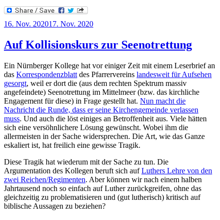
Veröffentlicht
16. Nov. 2020
17. Nov. 2020
am
Auf Kollisionskurs zur Seenotrettung
Ein Nürnberger Kollege hat vor einiger Zeit mit einem Leserbrief an
das
Korrespondenzblatt
des Pfarrervereins
landesweit für Aufsehen
gesorgt
, weil er dort die (aus dem rechten Spektrum massiv
angefeindete) Seenotrettung im Mittelmeer (bzw. das kirchliche
Engagement für diese) in Frage gestellt hat.
Nun macht die
Nachricht die Runde, dass er seine Kirchengemeinde verlassen
muss
. Und auch die löst einiges an Betroffenheit aus. Viele hätten
sich eine versöhnlichere Lösung gewünscht. Wobei ihm die
allermeisten in der Sache widersprechen. Die Art, wie das Ganze
eskaliert ist, hat freilich eine gewisse Tragik.
Diese Tragik hat wiederum mit der Sache zu tun. Die
Argumentation des Kollegen beruft sich auf
Luthers Lehre von den
zwei Reichen/Regimenten
. Aber können wir nach einem halben
Jahrtausend noch so einfach auf Luther zurückgreifen, ohne das
gleichzeitig zu problematisieren und (gut lutherisch) kritisch auf
biblische Aussagen zu beziehen?