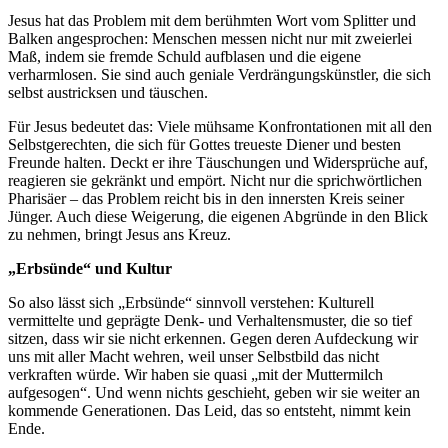
Jesus hat das Problem mit dem berühmten Wort vom Splitter und
Balken angesprochen: Menschen messen nicht nur mit zweierlei
Maß, indem sie fremde Schuld aufblasen und die eigene
verharmlosen. Sie sind auch geniale Verdrängungskünstler, die sich
selbst austricksen und täuschen.
Für Jesus bedeutet das: Viele mühsame Konfrontationen mit all den
Selbstgerechten, die sich für Gottes treueste Diener und besten
Freunde halten. Deckt er ihre Täuschungen und Widersprüche auf,
reagieren sie gekränkt und empört. Nicht nur die sprichwörtlichen
Pharisäer – das Problem reicht bis in den innersten Kreis seiner
Jünger. Auch diese Weigerung, die eigenen Abgründe in den Blick
zu nehmen, bringt Jesus ans Kreuz.
„Erbsünde“ und Kultur
So also lässt sich „Erbsünde“ sinnvoll verstehen: Kulturell
vermittelte und geprägte Denk- und Verhaltensmuster, die so tief
sitzen, dass wir sie nicht erkennen. Gegen deren Aufdeckung wir
uns mit aller Macht wehren, weil unser Selbstbild das nicht
verkraften würde. Wir haben sie quasi „mit der Muttermilch
aufgesogen“. Und wenn nichts geschieht, geben wir sie weiter an
kommende Generationen. Das Leid, das so entsteht, nimmt kein
Ende.