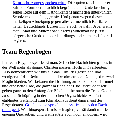
Klimaschutz angesprochen wird
. Disruption (auch in dieser
zahmen Form der – sachlich begründeten – Unterbrechung
seiner Rede auf dem Katholikentag) macht den unterkühlten
Scholz erstaunlich aggressiv. Und genau wegen dieser
merkeligen Abneigung gegen alles vermeintlich Radikale
hatten Deutschlands Bürger ihn ja auch gewählt. Aber wenn
man „Maß und Mitte“ absolut setzt (Mittelmaß ist ja
das
bürgerliche Credo), ist der Handlungsspielraum erschütternd
begrenzt.
Team Regenbogen
Im Team Regenbogen denkt man: Schlechte Nachrichten gibt es in
der Welt mehr als genug, Christen müssen Hoffnung verbreiten.
Also konzentrieren wir uns auf das Gute, das geschieht, und
weniger auf das Bedrohliche und Deprimierende. Dann gibt es zwei
Möglichkeiten: Wir betonen die Hoffnung auf einen neuen Himmel
und eine neue Erde, die ganz am Ende der Bibel steht, oder wir
gehen ganz an den Anfang der Bibel und betonen die Treue Gottes
zu seiner Schöpfung in der biblischen Urgeschichte. Als fest
etabliertes Gegenbild zum Klimakollaps dient dann meist der
Regenbogen.
Gott hat ja versprochen, dass nicht alles den Bach
runtergeht
. Wer hingegen alarmistisch agiert, verrät damit nur den
eigenen Unglauben. Und wenn er/sie auch noch emotional wird,