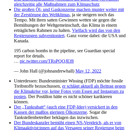
gleichzeitig alle Maßnahmen zum Klimaschutz
Die großen Öl- und Gaskonzerne machen munter weiter mit
der Zerstörung des Weltklimas
, ja sie steigern noch das
Tempo. Mit ihren satten Gewinnen wetten sie gegen die
Bemühungen der Weltgemeinschaft, das Klima in einem
erträglichen Rahmen zu halten.
Vielfach wird das von den
Regierungen subventioniert
. Ganz vorne dabei: die USA und
Kanada.
195 carbon bombs in the pipeline, see Guardian special
report for details.
…
pic.twitter.com/TRsPQQJEf8
— John Hall (@johnandrewhall)
May 12, 2022
Unterdessen: Bundesminister Wissing (FDP) möchte fossile
Treibstoffe bezuschussen,
er schlägt aktuell als Beitrag gegen
die Klimakrise vor, keine Fotos vom Essen auf Instagram zu
posten
. Der Postillon hätte es nicht schöner karikieren
können.
Der „Tankrabatt“ (auch eine FDP-Idee) versickert in den
Kassen der maßlos gierigen Ölkonzerne
. Sogar die
Tankstellenbetreiber beklagen das inzwischen.
Der Bundeskanzler bemüht einen NS-Vergleich, als er von
Klimaaktivist:innen auf das Versagen seiner Regierung beim