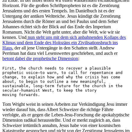
zu Ende. In der Bibel sehen wir einen wandernden eschatologischen
Horizont. Für die großen Schriftpropheten ist es die Zerstörung
Jerusalems und des ersten Tempels. Im Danielbuch ist es der
Untergang der antiken Weltreiche. Jesus kündigt die Zerstörung
Jerusalems durch die Römer an und bei Paulus und dem Seher
Johannes richtet sich der Blick auf das Ende des Imperium
Romanum. Nicht die Welt geht unter, aber die Welt, wie wir sie
kennen. Und
nun steht uns mit dem sich anbahnenden Kollaps des
Klimas und dem Ende des Holozäns ein Zivilisationsbruch ins
Haus
, der all jene Untergänge in den Schatten stellt. Andrew
Perriman hat dazu viel Lesenswertes geschrieben, und auch er
betont dabei die prophetische Dimension
:
First, the church needs to recover a plausible 
prophetic voice—to warn, to call for repentance and 
change, to explain how and why the crisis has come 
about, to begin to outline a new meaningful, 
sustainable, long-term future for the church in the 
secular-humanist West, to keep the story 
moving forwards.
Tom Wright weist in seinen Arbeiten zur Verkündigung Jesu immer
wieder darauf hin, dass Albert Schweizer die richtige Fährte
verfolgte, als er gegen die Leben-Jesu-Forschung die apokalyptische
Dimension radikal herausstellte. Und er merkt zugleich an, dass
Schweizer irrtümlich annahm, Jesus habe von einer kosmischen
Katastrophe gesprochen und nicht von der Zerstörung Jerusalems im