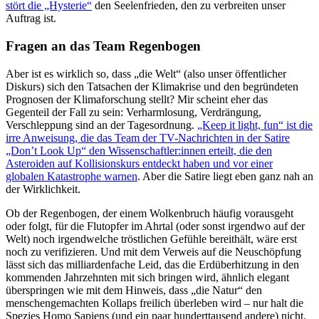
stört die „Hysterie“
den Seelenfrieden, den zu verbreiten unser
Auftrag ist.
Fragen an das Team Regenbogen
Aber ist es wirklich so, dass „die Welt“ (also unser öffentlicher
Diskurs) sich den Tatsachen der Klimakrise und den begründeten
Prognosen der Klimaforschung stellt? Mir scheint eher das
Gegenteil der Fall zu sein: Verharmlosung, Verdrängung,
Verschleppung sind an der Tagesordnung.
„Keep it light, fun“ ist die
irre Anweisung, die das Team der TV-Nachrichten in der Satire
„Don’t Look Up“ den Wissenschaftler:innen erteilt, die den
Asteroiden auf Kollisionskurs entdeckt haben und vor einer
globalen Katastrophe warnen
. Aber die Satire liegt eben ganz nah an
der Wirklichkeit.
Ob der Regenbogen, der einem Wolkenbruch häufig vorausgeht
oder folgt, für die Flutopfer im Ahrtal (oder sonst irgendwo auf der
Welt) noch irgendwelche tröstlichen Gefühle bereithält, wäre erst
noch zu verifizieren. Und mit dem Verweis auf die Neuschöpfung
lässt sich das milliardenfache Leid, das die Erdüberhitzung in den
kommenden Jahrzehnten mit sich bringen wird, ähnlich elegant
überspringen wie mit dem Hinweis, dass „die Natur“ den
menschengemachten Kollaps freilich überleben wird – nur halt die
Spezies Homo Sapiens (und ein paar hunderttausend andere) nicht.