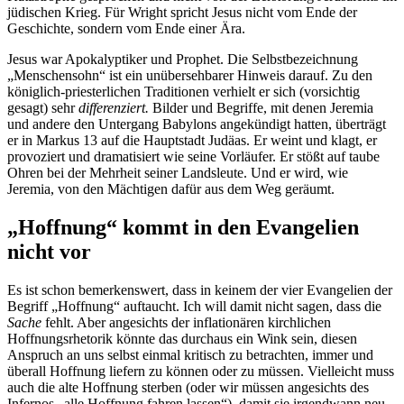
jüdischen Krieg. Für Wright spricht Jesus nicht vom Ende der
Geschichte, sondern vom Ende einer Ära.
Jesus war Apokalyptiker und Prophet. Die Selbstbezeichnung
„Menschensohn“ ist ein unübersehbarer Hinweis darauf. Zu den
königlich-priesterlichen Traditionen verhielt er sich (vorsichtig
gesagt) sehr
differenziert.
Bilder und Begriffe, mit denen Jeremia
und andere den Untergang Babylons angekündigt hatten, überträgt
er in Markus 13 auf die Hauptstadt Judäas. Er weint und klagt, er
provoziert und dramatisiert wie seine Vorläufer. Er stößt auf taube
Ohren bei der Mehrheit seiner Landsleute. Und er wird, wie
Jeremia, von den Mächtigen dafür aus dem Weg geräumt.
„Hoffnung“ kommt in den Evangelien
nicht vor
Es ist schon bemerkenswert, dass in keinem der vier Evangelien der
Begriff „Hoffnung“ auftaucht. Ich will damit nicht sagen, dass die
Sache
fehlt. Aber angesichts der inflationären kirchlichen
Hoffnungsrhetorik könnte das durchaus ein Wink sein, diesen
Anspruch an uns selbst einmal kritisch zu betrachten, immer und
überall Hoffnung liefern zu können oder zu müssen. Vielleicht muss
auch die alte Hoffnung sterben (oder wir müssen angesichts des
Infernos „alle Hoffnung fahren lassen“), damit sie irgendwann neu