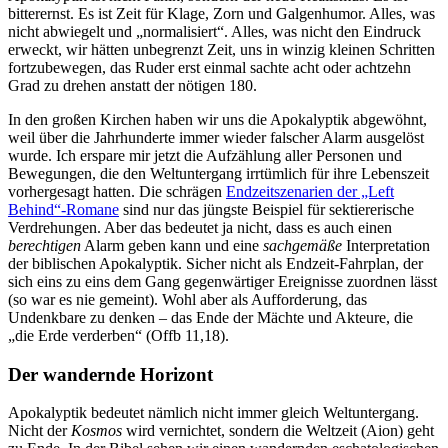
bitterernst. Es ist Zeit für Klage, Zorn und Galgenhumor. Alles, was
nicht abwiegelt und „normalisiert“. Alles, was nicht den Eindruck
erweckt, wir hätten unbegrenzt Zeit, uns in winzig kleinen Schritten
fortzubewegen, das Ruder erst einmal sachte acht oder achtzehn
Grad zu drehen anstatt der nötigen 180.
In den großen Kirchen haben wir uns die Apokalyptik abgewöhnt,
weil über die Jahrhunderte immer wieder falscher Alarm ausgelöst
wurde. Ich erspare mir jetzt die Aufzählung aller Personen und
Bewegungen, die den Weltuntergang irrtümlich für ihre Lebenszeit
vorhergesagt hatten. Die schrägen
Endzeitszenarien der „Left
Behind“-Romane
sind nur das jüngste Beispiel für sektiererische
Verdrehungen. Aber das bedeutet ja nicht, dass es auch einen
berechtigen
Alarm geben kann und eine
sachgemäße
Interpretation
der biblischen Apokalyptik. Sicher nicht als Endzeit-Fahrplan, der
sich eins zu eins dem Gang gegenwärtiger Ereignisse zuordnen lässt
(so war es nie gemeint). Wohl aber als Aufforderung, das
Undenkbare zu denken – das Ende der Mächte und Akteure, die
„die Erde verderben“ (Offb 11,18).
Der wandernde Horizont
Apokalyptik bedeutet nämlich nicht immer gleich Weltuntergang.
Nicht der
Kosmos
wird vernichtet, sondern die Weltzeit (Aion) geht