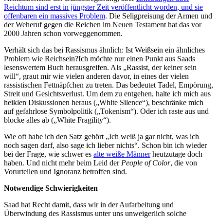
Reichtum sind erst in jüngster Zeit veröffentlicht worden, und sie
offenbaren ein massives Problem
. Die Seligpreisung der Armen und
der Weheruf gegen die Reichen im Neuen Testament hat das vor
2000 Jahren schon vorweggenommen.
Verhält sich das bei Rassismus ähnlich: Ist Weißsein ein ähnliches
Problem wie Reichsein?Ich möchte nur einen Punkt aus Saads
lesenswertem Buch herausgreifen. Als „Rassist, der keiner sein
will“, graut mir wie vielen anderen davor, in eines der vielen
rassistischen Fettnäpfchen zu treten. Das bedeutet Tadel, Empörung,
Streit und Gesichtsverlust. Um dem zu entgehen, halte ich mich aus
heiklen Diskussionen heraus („White Silence“), beschränke mich
auf gefahrlose Symbolpolitik („Tokenism“). Oder ich raste aus und
blocke alles ab („White Fragility“).
Wie oft habe ich den Satz gehört „Ich weiß ja gar nicht, was ich
noch sagen darf, also sage ich lieber nichts“. Schon bin ich wieder
bei der Frage, wie schwer es
alte weiße Männer
heutzutage doch
haben. Und nicht mehr beim Leid der
People of Color
, die von
Vorurteilen und Ignoranz betroffen sind.
Notwendige Schwierigkeiten
Saad hat Recht damit, dass wir in der Aufarbeitung und
Überwindung des Rassismus unter uns unweigerlich solche