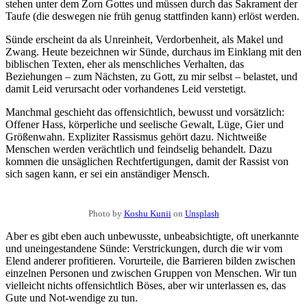
stehen unter dem Zorn Gottes und müssen durch das Sakrament der
Taufe (die deswegen nie früh genug stattfinden kann) erlöst werden.
Sünde erscheint da als Unreinheit, Verdorbenheit, als Makel und
Zwang. Heute bezeichnen wir Sünde, durchaus im Einklang mit den
biblischen Texten, eher als menschliches Verhalten, das
Beziehungen – zum Nächsten, zu Gott, zu mir selbst – belastet, und
damit Leid verursacht oder vorhandenes Leid verstetigt.
Manchmal geschieht das offensichtlich, bewusst und vorsätzlich:
Offener Hass, körperliche und seelische Gewalt, Lüge, Gier und
Größenwahn. Expliziter Rassismus gehört dazu. Nichtweiße
Menschen werden verächtlich und feindselig behandelt. Dazu
kommen die unsäglichen Rechtfertigungen, damit der Rassist von
sich sagen kann, er sei ein anständiger Mensch.
Photo by
Koshu Kunii
on
Unsplash
Aber es gibt eben auch unbewusste, unbeabsichtigte, oft unerkannte
und uneingestandene Sünde: Verstrickungen, durch die wir vom
Elend anderer profitieren. Vorurteile, die Barrieren bilden zwischen
einzelnen Personen und zwischen Gruppen von Menschen. Wir tun
vielleicht nichts offensichtlich Böses, aber wir unterlassen es, das
Gute und Not-wendige zu tun.