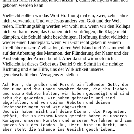
geboren werden kann.
Vielleicht sollten wir das Wort Hoffnung mal ein, zwei, zehn Jahre
nicht verwenden. Und wie Jesus anders von Gott und der Welt
reden. Hoffnungsfähig werden wir wohl nur, wenn wir den Kollaps
nicht verharmlosen, das Grauen nicht verdrängen, die Klage nicht
dämpfen, die Schuld nicht beschönigen. Hoffnung findet vielleicht
wieder einen Landeplatz, wenn wir Gott recht geben in seinem
Urteil über unsere Zivilisation, deren Wohlstand und Zusammenhalt
auf der Anbetung des Mammon, der Plünderung der Natur und der
Ausbeutung der Armen beruht. Aber da sind wir noch nicht.
Vielleicht ist dieses Gebet aus Daniel 9 ein Schritt in die richtige
Richtung und eine Hilfe, uns der Wirklichkeit unseres
gemeinschaftlichen Versagens zu stellen.
Ach Herr, du großer und Furcht einflößender Gott, der 
den Bund und die Gnade bewahrt denen, die ihn lieben 
und seine Gebote halten, wir haben gesündigt und sind 
schuldig geworden, wir haben gefrevelt und sind 
abgefallen, und von deinen Geboten und deinen 
Rechtssatzungen sind wir abgewichen. 

Und wir haben nicht auf deine Diener, die Propheten, 
gehört, die in deinem Namen geredet haben zu unseren 
Königen, unseren Fürsten und unseren Vorfahren und zum 
ganzen Volk des Landes. Du, Herr, bist im Recht, uns 
aber steht die Schande ins Gesicht geschrieben…  