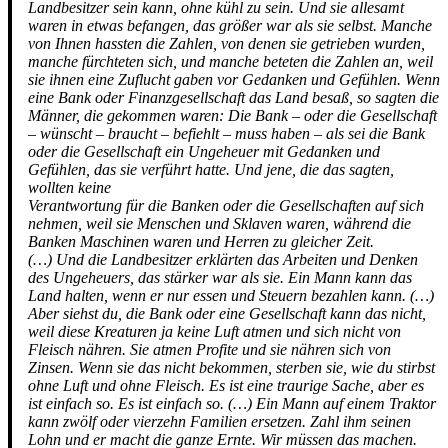
Landbesitzer sein kann, ohne kühl zu sein. Und sie allesamt
waren in etwas befangen, das größer war als sie selbst. Manche
von Ihnen hassten die Zahlen, von denen sie getrieben wurden,
manche fürchteten sich, und manche beteten die Zahlen an, weil
sie ihnen eine Zuflucht gaben vor Gedanken und Gefühlen. Wenn
eine Bank oder Finanzgesellschaft das Land besaß, so sagten die
Männer, die gekommen waren: Die Bank – oder die Gesellschaft
– wünscht – braucht – befiehlt – muss haben – als sei die Bank
oder die Gesellschaft ein Ungeheuer mit Gedanken und
Gefühlen, das sie verführt hatte. Und jene, die das sagten,
wollten keine
Verantwortung für die Banken oder die Gesellschaften auf sich
nehmen, weil sie Menschen und Sklaven waren, während die
Banken Maschinen waren und Herren zu gleicher Zeit.
(…) Und die Landbesitzer erklärten das Arbeiten und Denken
des Ungeheuers, das stärker war als sie. Ein Mann kann das
Land halten, wenn er nur essen und Steuern bezahlen kann. (…)
Aber siehst du, die Bank oder eine Gesellschaft kann das nicht,
weil diese Kreaturen ja keine Luft atmen und sich nicht von
Fleisch nähren. Sie atmen Profite und sie nähren sich von
Zinsen. Wenn sie das nicht bekommen, sterben sie, wie du stirbst
ohne Luft und ohne Fleisch. Es ist eine traurige Sache, aber es
ist einfach so. Es ist einfach so. (…) Ein Mann auf einem Traktor
kann zwölf oder vierzehn Familien ersetzen. Zahl ihm seinen
Lohn und er macht die ganze Ernte. Wir müssen das machen.