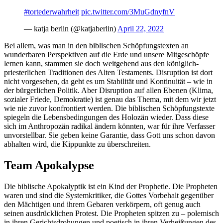
#tortederwahrheit
pic.twitter.com/3MuGdnyfnV
— katja berlin (@katjaberlin)
April 22, 2022
Bei allem, was man in den biblischen Schöpfungstexten an
wunderbaren Perspektiven auf die Erde und unsere Mitgeschöpfe
lernen kann, stammen sie doch weitgehend aus den königlich-
priesterlichen Traditionen des Alten Testaments. Disruption ist dort
nicht vorgesehen, da geht es um Stabilität und Kontinuität – wie in
der bürgerlichen Politik. Aber Disruption auf allen Ebenen (Klima,
sozialer Friede, Demokratie) ist genau das Thema, mit dem wir jetzt
wie nie zuvor konfrontiert werden. Die biblischen Schöpfungstexte
spiegeln die Lebensbedingungen des Holozän wieder. Dass diese
sich im Anthropozän radikal ändern könnten, war für ihre Verfasser
unvorstellbar. Sie geben keine Garantie, dass Gott uns schon davon
abhalten wird, die Kippunkte zu überschreiten.
Team Apokalypse
Die biblische Apokalyptik ist ein Kind der Prophetie. Die Propheten
waren und sind die Systemkritiker, die Gottes Vorbehalt gegenüber
den Mächtigen und ihrem Gebaren verkörpern, oft genug auch
seinen ausdrücklichen Protest. Die Propheten spitzen zu – polemisch
in ihren Gerichtsdrohungen und poetisch in ihren Verheißungen des