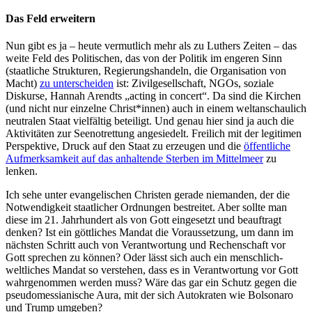
Das Feld erweitern
Nun gibt es ja – heute vermutlich mehr als zu Luthers Zeiten – das
weite Feld des Politischen, das von der Politik im engeren Sinn
(staatliche Strukturen, Regierungshandeln, die Organisation von
Macht)
zu unterscheiden
ist: Zivilgesellschaft, NGOs, soziale
Diskurse, Hannah Arendts „acting in concert“. Da sind die Kirchen
(und nicht nur einzelne Christ*innen) auch in einem weltanschaulich
neutralen Staat vielfältig beteiligt. Und genau hier sind ja auch die
Aktivitäten zur Seenotrettung angesiedelt. Freilich mit der legitimen
Perspektive, Druck auf den Staat zu erzeugen und die
öffentliche
Aufmerksamkeit auf das anhaltende Sterben im Mittelmeer
zu
lenken.
Ich sehe unter evangelischen Christen gerade niemanden, der die
Notwendigkeit staatlicher Ordnungen bestreitet. Aber sollte man
diese im 21. Jahrhundert als von Gott eingesetzt und beauftragt
denken? Ist ein göttliches Mandat die Voraussetzung, um dann im
nächsten Schritt auch von Verantwortung und Rechenschaft vor
Gott sprechen zu können? Oder lässt sich auch ein menschlich-
weltliches Mandat so verstehen, dass es in Verantwortung vor Gott
wahrgenommen werden muss? Wäre das gar ein Schutz gegen die
pseudomessianische Aura, mit der sich Autokraten wie Bolsonaro
und Trump umgeben?