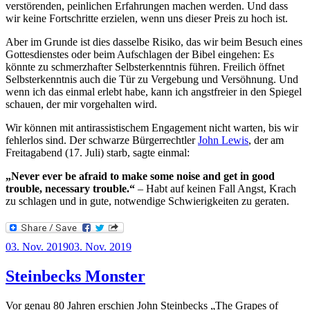
verstörenden, peinlichen Erfahrungen machen werden. Und dass
wir keine Fortschritte erzielen, wenn uns dieser Preis zu hoch ist.
Aber im Grunde ist dies dasselbe Risiko, das wir beim Besuch eines
Gottesdienstes oder beim Aufschlagen der Bibel eingehen: Es
könnte zu schmerzhafter Selbsterkenntnis führen. Freilich öffnet
Selbsterkenntnis auch die Tür zu Vergebung und Versöhnung. Und
wenn ich das einmal erlebt habe, kann ich angstfreier in den Spiegel
schauen, der mir vorgehalten wird.
Wir können mit antirassistischem Engagement nicht warten, bis wir
fehlerlos sind. Der schwarze Bürgerrechtler
John Lewis
, der am
Freitagabend (17. Juli) starb, sagte einmal:
„Never ever be afraid to make some noise and get in good
trouble, necessary trouble.“
– Habt auf keinen Fall Angst, Krach
zu schlagen und in gute, notwendige Schwierigkeiten zu geraten.
Veröffentlicht
03. Nov. 2019
03. Nov. 2019
am
Steinbecks Monster
Vor genau 80 Jahren erschien John Steinbecks „The Grapes of