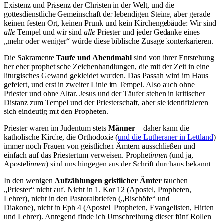
Existenz und Präsenz der Christen in der Welt, und die
gottesdienstliche Gemeinschaft der lebendigen Steine, aber gerade
keinen festen Ort, keinen Prunk und kein Kirchengebäude: Wir sind
alle
Tempel und wir sind
alle
Priester und jeder Gedanke eines
„mehr oder weniger“ würde diese biblische Zusage konterkarieren.
Die Sakramente
Taufe und Abendmahl
sind von ihrer Entstehung
her eher prophetische Zeichenhandlungen, die mit der Zeit in eine
liturgisches Gewand gekleidet wurden. Das Passah wird im Haus
gefeiert, und erst in zweiter Linie im Tempel. Also auch ohne
Priester und ohne Altar. Jesus und der Täufer stehen in kritischer
Distanz zum Tempel und der Priesterschaft, aber sie identifizieren
sich eindeutig mit den Propheten.
Priester waren im Judentum stets
Männer
– daher kann die
katholische Kirche, die Orthodoxie (
und die Lutheraner in Lettland
)
immer noch Frauen von geistlichen Ämtern ausschließen und
einfach auf das Priestertum verweisen. Prophet
innen
(und ja,
Apostel
innen
) sind uns hingegen aus der Schrift durchaus bekannt.
In den wenigen
Aufzählungen geistlicher Ämter
tauchen
„Priester“ nicht auf. Nicht in 1. Kor 12 (Apostel, Propheten,
Lehrer), nicht in den Pastoralbriefen („Bischöfe“ und
Diakone), nicht in Eph 4 (Apostel, Propheten, Evangelisten, Hirten
und Lehrer). Anregend finde ich Umschreibung dieser fünf Rollen