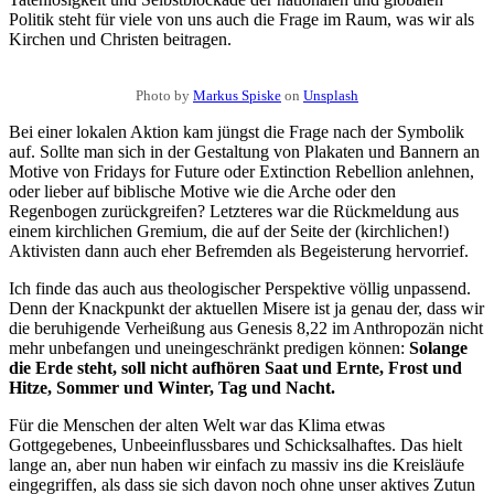
Politik steht für viele von uns auch die Frage im Raum, was wir als
Kirchen und Christen beitragen.
Photo by
Markus Spiske
on
Unsplash
Bei einer lokalen Aktion kam jüngst die Frage nach der Symbolik
auf. Sollte man sich in der Gestaltung von Plakaten und Bannern an
Motive von Fridays for Future oder Extinction Rebellion anlehnen,
oder lieber auf biblische Motive wie die Arche oder den
Regenbogen zurückgreifen? Letzteres war die Rückmeldung aus
einem kirchlichen Gremium, die auf der Seite der (kirchlichen!)
Aktivisten dann auch eher Befremden als Begeisterung hervorrief.
Ich finde das auch aus theologischer Perspektive völlig unpassend.
Denn der Knackpunkt der aktuellen Misere ist ja genau der, dass wir
die beruhigende Verheißung aus Genesis 8,22 im Anthropozän nicht
mehr unbefangen und uneingeschränkt predigen können:
Solange
die Erde steht, soll nicht aufhören Saat und Ernte, Frost und
Hitze, Sommer und Winter, Tag und Nacht.
Für die Menschen der alten Welt war das Klima etwas
Gottgegebenes, Unbeeinflussbares und Schicksalhaftes. Das hielt
lange an, aber nun haben wir einfach zu massiv ins die Kreisläufe
eingegriffen, als dass sie sich davon noch ohne unser aktives Zutun