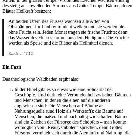
Anteil. In der großen Tempel-Vision des Ezechiel wachsen entlang
des stetig anschwellenden Stromes aus Gottes Tempel Bäume, deren
Blätter Heilkraft besitzen:
An beiden Ufern des Flusses wachsen alle Arten von
Obstbäumen. Ihr Laub wird nicht welken und sie werden nie
ohne Frucht sein. Jeden Monat tragen sie frische Früchte; denn
das Wasser des Flusses kommt aus dem Heiligtum. Die Früchte
werden als Speise und die Blätter als Heilmittel dienen.
Ezechiel 47,12
Ein Fazit
Das theologische Waldbaden ergibt also:
In der Bibel gibt es so etwas wie eine Solidarität der
Geschöpfe. Und darin eine Verbundenheit zwischen Bäumen
und Menschen, in denen die einen auf die anderen
angewiesen sind: Die Menschen auf Bäume als
Nahrungsquelle (und Holz als Werkstoff); die Bäume auf
Menschen, die maßvoll und nachhaltig wirtschaften. Bäume
sind ein Zeichen der Fürsorge des Schöpfers – man könnte
womöglich von „Realsysmbolen“ sprechen, denn Gottes
Fürsorge vermittelt sich durch die Atemluft und Nahrung, die