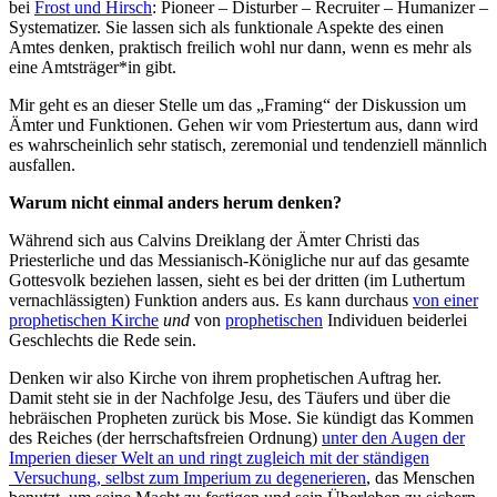
bei
Frost und Hirsch
: Pioneer – Disturber – Recruiter – Humanizer –
Systematizer. Sie lassen sich als funktionale Aspekte des einen
Amtes denken, praktisch freilich wohl nur dann, wenn es mehr als
eine Amtsträger*in gibt.
Mir geht es an dieser Stelle um das „Framing“ der Diskussion um
Ämter und Funktionen. Gehen wir vom Priestertum aus, dann wird
es wahrscheinlich sehr statisch, zeremonial und tendenziell männlich
ausfallen.
Warum nicht einmal anders herum denken?
Während sich aus Calvins Dreiklang der Ämter Christi das
Priesterliche und das Messianisch-Königliche nur auf das gesamte
Gottesvolk beziehen lassen, sieht es bei der dritten (im Luthertum
vernachlässigten) Funktion anders aus. Es kann durchaus
von einer
prophetischen Kirche
und
von
prophetischen
Individuen beiderlei
Geschlechts die Rede sein.
Denken wir also Kirche von ihrem prophetischen Auftrag her.
Damit steht sie in der Nachfolge Jesu, des Täufers und über die
hebräischen Propheten zurück bis Mose. Sie kündigt das Kommen
des Reiches (der herrschaftsfreien Ordnung)
unter den Augen der
Imperien dieser Welt an und ringt zugleich mit der ständigen
Versuchung, selbst zum Imperium zu degenerieren
, das Menschen