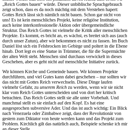
„Reich Gottes bauen“ würde. Dieser unbiblische Sprachgebrauch
zeigt schon, dass es da noch mächtig mit dem Verstehen hapert:
Gottes Reich lässt sich nämlich nicht bauen. Schon gar nicht von
uns! Es ist kein menschliches Projekt, keine religiöse Institution,
auch keine interkonfessionelle Aktion oder übergemeindliche
Struktur. Das Reich Gottes ist vielmehr die Kritik aller menschlichen
Projekte. Es kommt, es bricht an, es wächst, es breitet sich aus (auch
durch unser Zutun), aber wir bekommen es nicht zu fassen. Im Buch
Daniel löst sich ein Felsbrocken im Gebirge und poltert in die Ebene
hinab. Dort legt es eine Statue in Trümmer, die für die Supermächte
der alten Welt steht. Menschen sind durchaus verwickelt in dieses
Geschehen, aber es geht nicht auf menschliche Initiative zurück.
Wir können Kirche und Gemeinde bauen. Wir können Projekte
durchführen, und viel Gutes kann dabei geschehen – nur sollten wir
das nicht mit Gottes Reich verwechseln. Diese Dinge laufen
vielmehr Gefahr, zu
unserem Reich
zu werden, wenn wir sie nicht
klar vom Reich Gottes unterscheiden und von dort her kritisch
betrachten. Das Reich Gottes stellt sie alle unter Vorbehalt. Und
manchmal stellt es sie einfach auf den Kopf. Es hat eine
ausgesprochen subversive Ader. Und das ist auch wichtig: Ein Blick
nach Venezuela oder Zimbabwe zeigt, dass der Revolutionär von
gestern zum Diktator von heute werden kann und das Projekt zum
Problem. Kirchlich gilt das natürlich auch, Beispiele schenke ich mir
an dieser Stelle.