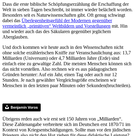
Dass die erste biblische Schöpfungserzählung die Erschaffung der
Welt in sieben Tagen beschreibt, ist immer wieder belächelt worden.
Besonders seit es Naturwissenschaften gibt. Oft genug schwingt
dabei das
Überlegenheitsgefühl der Modernen gegenüber
vermeintlich „primitiven“ Weltbildern und Vorstellungen
mit. Hin
und wieder auch das des Säkularen gegenüber jeglichem
Aberglauben.
Und doch kommen wir heute auch in den Wissenschaften nicht
ohne solche erzählerischen Kniffe zur Veranschaulichung aus: 13,7
Milliarden (Universum) oder 4,7 Milliarden Jahre (Erde) sind
einfach eine zu gewaltige Zahl. Die meisten Menschen können sich
das nicht vorstellen. Also rechnen wir es aus pädagogischen
Gründen herunter: Auf ein Jahr, einen Tag oder auch nur 12
Stunden. Je nach gewählter Vergleichsgröße erscheinen wir
Menschen in den letzten paar Minuten oder Sekunden(bruchteilen).
Benjamin Voros
Übrigens reden auch wir erst seit 150 Jahren von „Milliarden“.
Diese Zahlenangabe verbreitete sich im Deutschen erst 1870/71 im
Kontext von Kriegsentschädigungen. Sollte man vor den jüdischen
Priestern also nicht den Hut ziehen für diese didaktische Leistung?