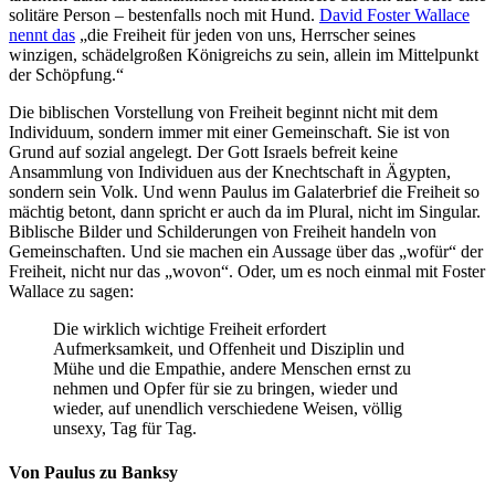
solitäre Person – bestenfalls noch mit Hund.
David Foster Wallace
nennt das
„die Freiheit für jeden von uns, Herrscher seines
winzigen, schädelgroßen Königreichs zu sein, allein im Mittelpunkt
der Schöpfung.“
Die biblischen Vorstellung von Freiheit beginnt nicht mit dem
Individuum, sondern immer mit einer Gemeinschaft. Sie ist von
Grund auf sozial angelegt. Der Gott Israels befreit keine
Ansammlung von Individuen aus der Knechtschaft in Ägypten,
sondern sein Volk. Und wenn Paulus im Galaterbrief die Freiheit so
mächtig betont, dann spricht er auch da im Plural, nicht im Singular.
Biblische Bilder und Schilderungen von Freiheit handeln von
Gemeinschaften. Und sie machen ein Aussage über das „wofür“ der
Freiheit, nicht nur das „wovon“. Oder, um es noch einmal mit Foster
Wallace zu sagen:
Die wirklich wichtige Freiheit erfordert
Aufmerksamkeit, und Offenheit und Disziplin und
Mühe und die Empathie, andere Menschen ernst zu
nehmen und Opfer für sie zu bringen, wieder und
wieder, auf unendlich verschiedene Weisen, völlig
unsexy, Tag für Tag.
Von Paulus zu Banksy