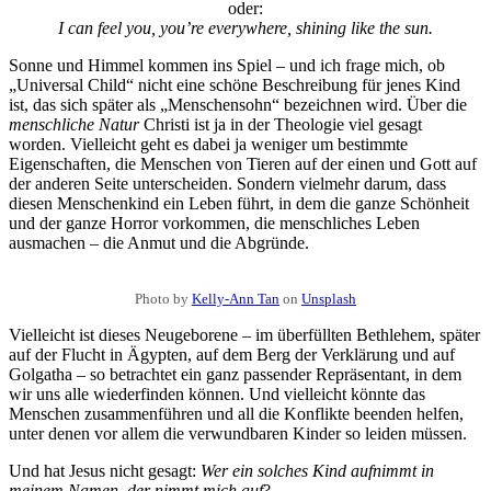
oder:
I can feel you, you’re everywhere, shining like the sun.
Sonne und Himmel kommen ins Spiel – und ich frage mich, ob
„Universal Child“ nicht eine schöne Beschreibung für jenes Kind
ist, das sich später als „Menschensohn“ bezeichnen wird. Über die
menschliche Natur
Christi ist ja in der Theologie viel gesagt
worden. Vielleicht geht es dabei ja weniger um bestimmte
Eigenschaften, die Menschen von Tieren auf der einen und Gott auf
der anderen Seite unterscheiden. Sondern vielmehr darum, dass
diesen Menschenkind ein Leben führt, in dem die ganze Schönheit
und der ganze Horror vorkommen, die menschliches Leben
ausmachen – die Anmut und die Abgründe.
Photo by
Kelly-Ann Tan
on
Unsplash
Vielleicht ist dieses Neugeborene – im überfüllten Bethlehem, später
auf der Flucht in Ägypten, auf dem Berg der Verklärung und auf
Golgatha – so betrachtet ein ganz passender Repräsentant, in dem
wir uns alle wiederfinden können. Und vielleicht könnte das
Menschen zusammenführen und all die Konflikte beenden helfen,
unter denen vor allem die verwundbaren Kinder so leiden müssen.
Und hat Jesus nicht gesagt:
Wer ein solches Kind aufnimmt in
meinem Namen, der nimmt mich auf
?