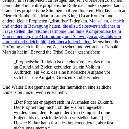
benutzt, um seine Macht zu festigen und sein Überleben zu sichern.
Damit die Kirche ihre prophetische Rolle nach außen spielen kann,
braucht es prophetische Stimmen in ihrem Inneren. Hier lässt sich an
Dietrich Bonhoeffer, Martin Luther King, Oscar Romero und
andere, kleine Propheten („disturber“!) denken.
Menschen, die sich
und andere in Bewegung halten, die allzu Selbstverständliches in
Frage stellen, die falsche Harmonie und faule Kompromisse beim
Namen nennen, die Abstumpfung und Schweigen angesichts von
Unrecht und Gleichgültigkeit überwinden helfen.
Menschen, die
Hoffnung auch in finsteren Zeiten sehen und verbreiten. Ronald
Marstin hat in „Beyond the Tribal Gods“ geschrieben:
„Prophetische Religion ist die eines Volkes, das nicht
an Grund und Boden gebunden ist, ein Volk im
Aufbruch, ein Volk, das eine historische Aufgabe vor
sich hat – die Aufgabe, Grenzen zu überwinden.“
Und Walter Brueggemann fügt der räumlichen eine zeitliche
Dimension hinzu, wenn er schreibt:
„Der Prophet engagiert sich im Ausmalen der Zukunft.
Der Prophet fragt nicht, ob die Vision umgesetzt
werden kann, denn Fragen der Umsetzung sind ohne
Folgen, bis man sich die Vision vorstellen kann. […]
Unsere Kultur kann fast alles implementieren, aber fast
nichts imaginieren.“