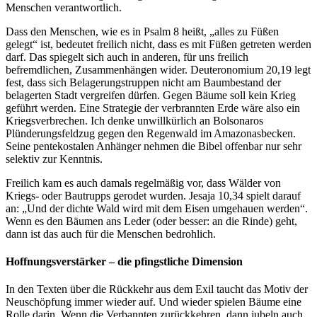
Menschen verantwortlich.
Dass den Menschen, wie es in Psalm 8 heißt, „alles zu Füßen
gelegt“ ist, bedeutet freilich nicht, dass es mit Füßen getreten werden
darf. Das spiegelt sich auch in anderen, für uns freilich
befremdlichen, Zusammenhängen wider. Deuteronomium 20,19 legt
fest, dass sich Belagerungstruppen nicht am Baumbestand der
belagerten Stadt vergreifen dürfen. Gegen Bäume soll kein Krieg
geführt werden. Eine Strategie der verbrannten Erde wäre also ein
Kriegsverbrechen. Ich denke unwillkürlich an Bolsonaros
Plünderungsfeldzug gegen den Regenwald im Amazonasbecken.
Seine pentekostalen Anhänger nehmen die Bibel offenbar nur sehr
selektiv zur Kenntnis.
Freilich kam es auch damals regelmäßig vor, dass Wälder von
Kriegs- oder Bautrupps gerodet wurden. Jesaja 10,34 spielt darauf
an: „Und der dichte Wald wird mit dem Eisen umgehauen werden“.
Wenn es den Bäumen ans Leder (oder besser: an die Rinde) geht,
dann ist das auch für die Menschen bedrohlich.
Hoffnungsverstärker – die pfingstliche Dimension
In den Texten über die Rückkehr aus dem Exil taucht das Motiv der
Neuschöpfung immer wieder auf. Und wieder spielen Bäume eine
Rolle darin. Wenn die Verbannten zurückkehren, dann jubeln auch