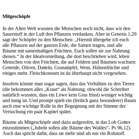
Mitgeschöpfe
In der Alten Welt wussten die Menschen noch nicht, dass wir den
Sauerstoff in der Luft den Pflanzen verdanken. Aber in Genesis 1,29
sagt der Schöpfer zu den Menschen: „Hiermit übergebe ich euch
alle Pflanzen auf der ganzen Erde, die Samen tragen, und alle
Bäume mit samenhaltigen Früchten. Euch sollen sie zur Nahrung
dienen.“ In der Idealvorstellung, die dort beschrieben wird, leben
Menschen von den Früchten, die auf Feldern und Bäumen wachsen:
Getreide, Oliven, Datteln, Granatäpfel, Wein, Hülsenfrüchte und
einiges mehr. Fleischkonsum ist da überhaupt nicht vorgesehen.
Insofern könnte man sogar sagen, dass das Verhältnis zu den Tieren
(die bekommen alles „Kraut“ als Nahrung, obwohl die Schreiber
natürlich wussten, dass ein Löwe kein Gras frisst) weniger wichtig
und innig ist. Und prompt spielt ein (freilich ganz besonderer) Baum
auch eine wichtige Rolle in der Begegnung mit der Stimme der
Versuchung ein paar Kapitel später.
Bäume als Mitgeschöpfe sind dazu aufgerufen, in das Lob Gottes
einzustimmen („Jubeln sollen alle Bäume des Waldes“- Ps 96,12).
Auch das spricht dafür, dass sie mehr sind als nur ein Rohstoff.