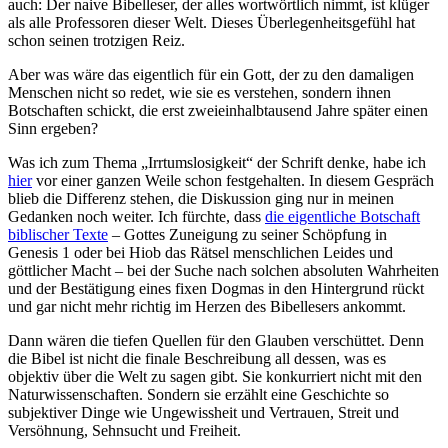
auch: Der naive Bibelleser, der alles wortwörtlich nimmt, ist klüger
als alle Professoren dieser Welt. Dieses Überlegenheitsgefühl hat
schon seinen trotzigen Reiz.
Aber was wäre das eigentlich für ein Gott, der zu den damaligen
Menschen nicht so redet, wie sie es verstehen, sondern ihnen
Botschaften schickt, die erst zweieinhalbtausend Jahre später einen
Sinn ergeben?
Was ich zum Thema „Irrtumslosigkeit“ der Schrift denke, habe ich
hier
vor einer ganzen Weile schon festgehalten. In diesem Gespräch
blieb die Differenz stehen, die Diskussion ging nur in meinen
Gedanken noch weiter. Ich fürchte, dass
die eigentliche Botschaft
biblischer Texte
– Gottes Zuneigung zu seiner Schöpfung in
Genesis 1 oder bei Hiob das Rätsel menschlichen Leides und
göttlicher Macht – bei der Suche nach solchen absoluten Wahrheiten
und der Bestätigung eines fixen Dogmas in den Hintergrund rückt
und gar nicht mehr richtig im Herzen des Bibellesers ankommt.
Dann wären die tiefen Quellen für den Glauben verschüttet. Denn
die Bibel ist nicht die finale Beschreibung all dessen, was es
objektiv über die Welt zu sagen gibt. Sie konkurriert nicht mit den
Naturwissenschaften. Sondern sie erzählt eine Geschichte so
subjektiver Dinge wie Ungewissheit und Vertrauen, Streit und
Versöhnung, Sehnsucht und Freiheit.