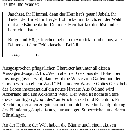
Bäume und Wälder:
Jauchzet, ihr Himmel, denn der Herr hat’s getan! Jubelt, ihr
Tiefen der Erde! Ihr Berge, frohlocket mit Jauchzen, der Wald
und alle Bäume darin! Denn der Herr hat Jakob erlöst und ist
herrlich in Israel.
Berge und Hügel brechen bei eurem Anblick in Jubel aus, alle
Bäume auf dem Feld klatschen Beifall.
Jes 44,23 und 55,12
Ausgesprochen pfingstlichen Charakter hat unter all diesen
Aussagen Jesaja 32,15: „Wenn aber der Geist aus der Höhe über
uns ausgegossen wird, dann wird die Wüste zum Garten und der
Garten wird zu einem Wald.“ Mit anderen Worten: Gottes Geist hebt
das Leben insgesamt auf ein neues Niveau: Aus Ödland wird
Ackerland und aus Ackerland Wald. Der Wald ist höchste Stufe
dieses künftigen „Upgrades“ an Fruchtbarkeit und Reichtum. Ein
Reichtum, der allen zugute kommt und nicht, wie im Landgrabbing
des Plünderungskapitalismus, nur wenigen Superreichen und deren
Günstlingen.
An der Heilung der Welt haben die Bäume auch einen aktiven