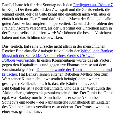
Parallel hatte ich für den Sonntag noch den
Predigttext aus Römer 7
im Kopf. Der thematisiert den Zwiespalt und die Zerrissenheit, die
jemand erlebt, der das Gute kennt und eigentlich auch will, aber es
einfach nicht tut. Der Grund dafür ist die Macht der Sünde, die alle
guten Ansätze korrumpiert und pervertiert. Da wird das Problem der
Freiheit insofern verschärft, als der Ursprung der Unfreiheit auch in
der Person selbst lokalisiert wird: Wir können die besten Absichten
haben und das Schlimmste bewirken.
Das, freilich, hat seine Ursache nicht allein in der menschlichen
Psyche: Eine aktuelle Analogie ist vielleicht der
Wirbel, den Banksy
jüngst mit der Schredder-Aktion seines Werkes
Girl with
Balloon
verursachte
. In ersten Kommentaren wurde das als Protest
gegen den Kapitalismus und gegen irre Phantasiepreise auf dem
Kunstmarkt gefeiert.
Dann aber wurde der Ton nachdenklicher und
kritischer
. Hat Banksy seinen eigenen Rebellen-Mythos (der zum
Wert seiner Kunst nicht unwesentlich beiträgt) damit weiter
gesteigert? Schließlich las ich, dass die Käuferin das zerschnittene
Bild behält (es ist ja noch berühmter). Und dass der Wert durch die
Aktion eher gestiegen als gesunken sein dürfte. Der Punkt ist: Ganz
egal, was Banksy nun im Sinn hatte, als er seine Aktion bei
Sotheby’s einfädelte – der kapitalistische Kunstbetrieb im Zeitalter
des Neoliberalismus versilbert es so oder so. Der Protest, wenn es
einer war, greift zu kurz.