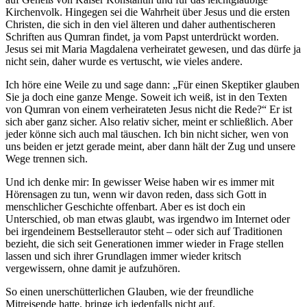
Kirchenvolk. Hingegen sei die Wahrheit über Jesus und die ersten
Christen, die sich in den viel älteren und daher authentischeren
Schriften aus Qumran findet, ja vom Papst unterdrückt worden.
Jesus sei mit Maria Magdalena verheiratet gewesen, und das dürfe ja
nicht sein, daher wurde es vertuscht, wie vieles andere.
Ich höre eine Weile zu und sage dann: „Für einen Skeptiker glauben
Sie ja doch eine ganze Menge. Soweit ich weiß, ist in den Texten
von Qumran von einem verheirateten Jesus nicht die Rede?“ Er ist
sich aber ganz sicher. Also relativ sicher, meint er schließlich. Aber
jeder könne sich auch mal täuschen. Ich bin nicht sicher, wen von
uns beiden er jetzt gerade meint, aber dann hält der Zug und unsere
Wege trennen sich.
Und ich denke mir: In gewisser Weise haben wir es immer mit
Hörensagen zu tun, wenn wir davon reden, dass sich Gott in
menschlicher Geschichte offenbart. Aber es ist doch ein
Unterschied, ob man etwas glaubt, was irgendwo im Internet oder
bei irgendeinem Bestsellerautor steht – oder sich auf Traditionen
bezieht, die sich seit Generationen immer wieder in Frage stellen
lassen und sich ihrer Grundlagen immer wieder kritsch
vergewissern, ohne damit je aufzuhören.
So einen unerschütterlichen Glauben, wie der freundliche
Mitreisende hatte, bringe ich jedenfalls nicht auf.