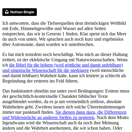
Nathan Bingle
Ich antwortete, dass die Tiefseequellen dem dreistöckigen Weltbild
mit Erde, Himmelsgewölbe und Wasser auf allen Seiten
entsprechen, das wir in Genesis 1 finden. Klar speist sich das Meer
da auch von unten. Wir sprachen auch noch kurz und ergebnislos
über Astronomie, dann wurden wir unterbrochen.
Es hat mich trotzdem noch beschäftigt. Was mich an dieser Haltung
irritiert, ist der eklektische Umgang mit Naturwissenschaften. Wenn
ich
die Bibel für die höhere (weil göttliche und damit unfehlbare)
und empirische Wissenschaft für die niedrigere
(weil menschliche
und damit fehlbare) Wahrheit halte, kann ich letztere ja schlecht als
Begründung der ersteren ins Feld führen.
Das funktioniert ohnehin nur unter zwei Bedingungen: Erstens muss
der geschichtlich-kontextuelle Charakter biblischer Texte
ausgeblendet werden, da es ja um vermeintlich zeitlose, absolute
Wahrheiten geht. Zweitens lassen sich solche Übereinstimmungen
immer nur punktuell finden.
Sie dienen dann dazu, die Differenzen
und Widersprüche an anderen Stellen zu negieren
. Nach dem Motto:
Irgendwann wird die Wissenschaft auch da noch ihre Meinung
ändern und die Wahrheit anerkennen, die wir schon haben. Oder