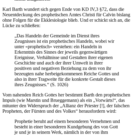
Karl Barth wundert sich gegen Ende von KD IV,3 §72, dass die
Neuentdeckung des prophetischen Amtes Christi für Calvin bislang
ohne Folgen für die Ekklesiologie blieb. Und er schickt sich an, die
Lücke zu schließen:
„Das Handeln der Gemeinde im Dienst ihres
Zeugnisses ist ein prophetisches Handeln, wobei wir
unter «prophetisch» verstehen: ein Handeln in
Erkenntnis des Sinnes der jeweils gegenwärtigen
Ereignisse, Verhältnisse und Gestalten ihrer eigenen
Geschichte und auch der ihrer Umwelt in ihrer
positiven und negativen Beziehung zu dem von ihr
bezeugten nahe herbeigekommenen Reiche Gottes und
also in ihrer Tragweite für die konkrete Gestalt dieses
ihres Zeugnisses.“ (S. 1026)
Vom nahenden Reich Gottes her bestimmt Barth den prophetischen
Impuls (wie Marstin und Brueggemann) als ein „Vorwärts!“, das
mitunter den Widerspruch der „Allianz der Priester [!], der falschen
Propheten, der Fürsten und des Volkes“ herausfordern wird:
Prophetie beruht auf einem besonderen Vernehmen und
besteht in einer besonderen Kundgebung des von Gott
je und je in seinem Werk, nämlich in der von ihm