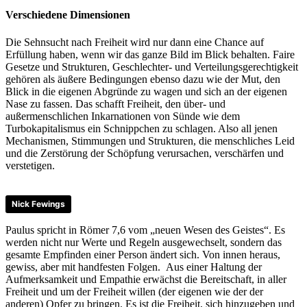
Verschiedene Dimensionen
Die Sehnsucht nach Freiheit wird nur dann eine Chance auf
Erfüllung haben, wenn wir das ganze Bild im Blick behalten. Faire
Gesetze und Strukturen, Geschlechter- und Verteilungsgerechtigkeit
gehören als äußere Bedingungen ebenso dazu wie der Mut, den
Blick in die eigenen Abgründe zu wagen und sich an der eigenen
Nase zu fassen. Das schafft Freiheit, den über- und
außermenschlichen Inkarnationen von Sünde wie dem
Turbokapitalismus ein Schnippchen zu schlagen. Also all jenen
Mechanismen, Stimmungen und Strukturen, die menschliches Leid
und die Zerstörung der Schöpfung verursachen, verschärfen und
verstetigen.
Nick Fewings
Paulus spricht in Römer 7,6 vom „neuen Wesen des Geistes“. Es
werden nicht nur Werte und Regeln ausgewechselt, sondern das
gesamte Empfinden einer Person ändert sich. Von innen heraus,
gewiss, aber mit handfesten Folgen. Aus einer Haltung der
Aufmerksamkeit und Empathie erwächst die Bereitschaft, in aller
Freiheit und um der Freiheit willen (der eigenen wie der der
anderen) Opfer zu bringen. Es ist die Freiheit, sich hinzugeben und