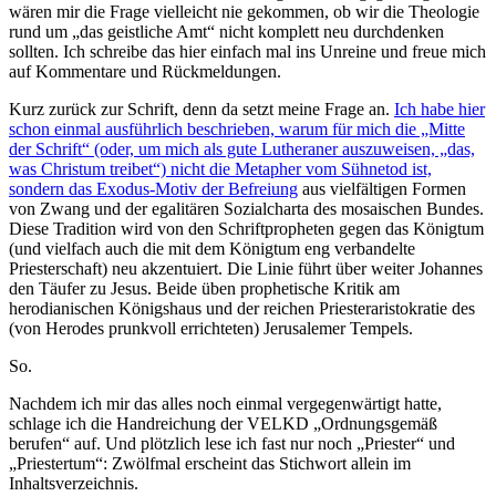
wären mir die Frage vielleicht nie gekommen, ob wir die Theologie
rund um „das geistliche Amt“ nicht komplett neu durchdenken
sollten. Ich schreibe das hier einfach mal ins Unreine und freue mich
auf Kommentare und Rückmeldungen.
Kurz zurück zur Schrift, denn da setzt meine Frage an.
Ich habe hier
schon einmal ausführlich beschrieben, warum für mich die „Mitte
der Schrift“ (oder, um mich als gute Lutheraner auszuweisen, „das,
was Christum treibet“) nicht die Metapher vom Sühnetod ist,
sondern das Exodus-Motiv der Befreiung
aus vielfältigen Formen
von Zwang und der egalitären Sozialcharta des mosaischen Bundes.
Diese Tradition wird von den Schriftpropheten gegen das Königtum
(und vielfach auch die mit dem Königtum eng verbandelte
Priesterschaft) neu akzentuiert. Die Linie führt über weiter Johannes
den Täufer zu Jesus. Beide üben prophetische Kritik am
herodianischen Königshaus und der reichen Priesteraristokratie des
(von Herodes prunkvoll errichteten) Jerusalemer Tempels.
So.
Nachdem ich mir das alles noch einmal vergegenwärtigt hatte,
schlage ich die Handreichung der VELKD „Ordnungsgemäß
berufen“ auf. Und plötzlich lese ich fast nur noch „Priester“ und
„Priestertum“: Zwölfmal erscheint das Stichwort allein im
Inhaltsverzeichnis.