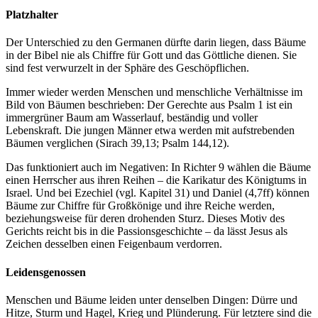
Platzhalter
Der Unterschied zu den Germanen dürfte darin liegen, dass Bäume
in der Bibel nie als Chiffre für Gott und das Göttliche dienen. Sie
sind fest verwurzelt in der Sphäre des Geschöpflichen.
Immer wieder werden Menschen und menschliche Verhältnisse im
Bild von Bäumen beschrieben: Der Gerechte aus Psalm 1 ist ein
immergrüner Baum am Wasserlauf, beständig und voller
Lebenskraft. Die jungen Männer etwa werden mit aufstrebenden
Bäumen verglichen (Sirach 39,13; Psalm 144,12).
Das funktioniert auch im Negativen: In Richter 9 wählen die Bäume
einen Herrscher aus ihren Reihen – die Karikatur des Königtums in
Israel. Und bei Ezechiel (vgl. Kapitel 31) und Daniel (4,7ff) können
Bäume zur Chiffre für Großkönige und ihre Reiche werden,
beziehungsweise für deren drohenden Sturz. Dieses Motiv des
Gerichts reicht bis in die Passionsgeschichte – da lässt Jesus als
Zeichen desselben einen Feigenbaum verdorren.
Leidensgenossen
Menschen und Bäume leiden unter denselben Dingen: Dürre und
Hitze, Sturm und Hagel, Krieg und Plünderung. Für letztere sind die