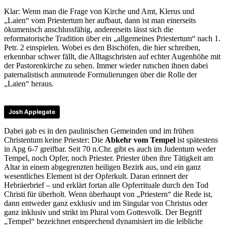
Klar: Wenn man die Frage von Kirche und Amt, Klerus und
„Laien“ vom Priestertum her aufbaut, dann ist man einerseits
ökumenisch anschlussfähig, andererseits lässt sich die
reformatorische Tradition über ein „allgemeines Priestertum“ nach 1.
Petr. 2 einspielen. Wobei es den Bischöfen, die hier schreiben,
erkennbar schwer fällt, die Alltagschristen auf echter Augenhöhe mit
der Pastorenkirche zu sehen. Immer wieder rutschen ihnen dabei
paternalistisch anmutende Formulierungen über die Rolle der
„Laien“ heraus.
Josh Applegate
Dabei gab es in den paulinischen Gemeinden und im frühen
Christentum keine Priester: Die
Abkehr vom Tempel
ist spätestens
in Apg 6-7 greifbar. Seit 70 n.Chr. gibt es auch im Judentum weder
Tempel, noch Opfer, noch Priester. Priester üben ihre Tätigkeit am
Altar in einem abgegrenzten heiligen Bezirk aus, und ein ganz
wesentliches Element ist der Opferkult. Daran erinnert der
Hebräerbrief – und erklärt fortan alle Opferrituale durch den Tod
Christi für überholt. Wenn überhaupt von „Priestern“ die Rede ist,
dann entweder ganz exklusiv und im Singular von Christus oder
ganz inklusiv und strikt im Plural vom Gottesvolk. Der Begriff
„Tempel“ bezeichnet entsprechend dynamisiert im die leibliche