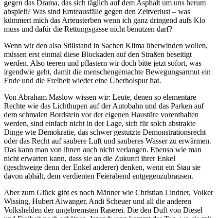
gegen das Drama, das sich täglich auf dem Asphalt um uns herum
abspielt? Was sind Ernteausfälle gegen den Zeitverlust – was
kümmert mich das Artensterben wenn ich ganz dringend aufs Klo
muss und dafür die Rettungsgasse nicht benutzen darf?
Wenn wir den also Stillstand in Sachen Klima überwinden wollen,
müssen erst einmal diese Blockaden auf den Straßen beseitigt
werden. Also teeren und pflastern wir doch bitte jetzt sofort, was
irgendwie geht, damit die menschengemachte Bewegungsarmut ein
Ende und die Freiheit wieder eine Überholspur hat.
Von Abraham Maslow wissen wir: Leute, denen so elementare
Rechte wie das Lichthupen auf der Autobahn und das Parken auf
dem schmalen Bordstein vor der eigenen Haustüre vorenthalten
werden, sind einfach nicht in der Lage, sich für solch abstrakte
Dinge wie Demokratie, das schwer gestutzte Demonstrationsrecht
oder das Recht auf saubere Luft und sauberes Wasser zu erwärmen.
Das kann man von ihnen auch nicht verlangen. Ebenso wie man
nicht erwarten kann, dass sie an die Zukunft ihrer Enkel
(geschweige denn der Enkel anderer) denken, wenn ein Stau sie
davon abhält, dem verdienten Feierabend entgegenzubrausen.
Aber zum Glück gibt es noch Männer wie Christian Lindner, Volker
Wissing, Hubert Aiwanger, Andi Scheuer und all die anderen
Volkshelden der ungebremsten Raserei. Die den Duft von Diesel