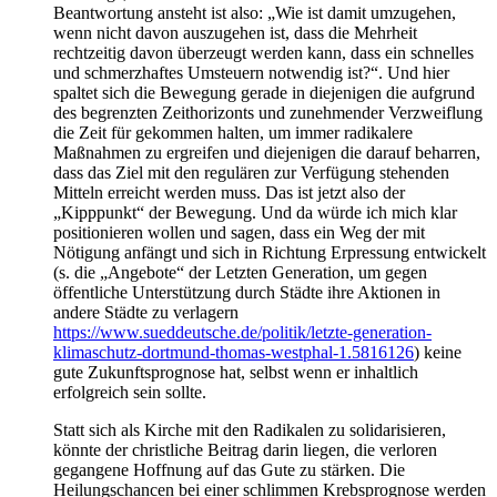
Beantwortung ansteht ist also: „Wie ist damit umzugehen,
wenn nicht davon auszugehen ist, dass die Mehrheit
rechtzeitig davon überzeugt werden kann, dass ein schnelles
und schmerzhaftes Umsteuern notwendig ist?“. Und hier
spaltet sich die Bewegung gerade in diejenigen die aufgrund
des begrenzten Zeithorizonts und zunehmender Verzweiflung
die Zeit für gekommen halten, um immer radikalere
Maßnahmen zu ergreifen und diejenigen die darauf beharren,
dass das Ziel mit den regulären zur Verfügung stehenden
Mitteln erreicht werden muss. Das ist jetzt also der
„Kipppunkt“ der Bewegung. Und da würde ich mich klar
positionieren wollen und sagen, dass ein Weg der mit
Nötigung anfängt und sich in Richtung Erpressung entwickelt
(s. die „Angebote“ der Letzten Generation, um gegen
öffentliche Unterstützung durch Städte ihre Aktionen in
andere Städte zu verlagern
https://www.sueddeutsche.de/politik/letzte-generation-
klimaschutz-dortmund-thomas-westphal-1.5816126
) keine
gute Zukunftsprognose hat, selbst wenn er inhaltlich
erfolgreich sein sollte.
Statt sich als Kirche mit den Radikalen zu solidarisieren,
könnte der christliche Beitrag darin liegen, die verloren
gegangene Hoffnung auf das Gute zu stärken. Die
Heilungschancen bei einer schlimmen Krebsprognose werden