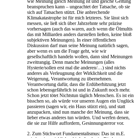
wie Meinung gleich Meinung ist und gleiche Geltung
beanspruchen kann – ungeachtet der Tatsache, ob sie
sich auf Tatsachen stützt. Die anbrechende
Klimakatastrophe ist für mich letzteres. Sie lässt sich
messen, sie ließ sich über Jahrzehnte sehr präzise
vorhersagen (auch das waren, auch wenn die Ölmultis
das mit Milliarden anders darstellen ließen, keine bloß
subjektiven Meinungen). In einer öffentlichen
Diskussion darf man seine Meinung natürlich sagen,
aber wenn es um die Frage geht, wie wir
gesellschaftlich handeln wollen, dann sind Meinungen
zweitrangig. Denn manche Meinungen (alles
Hysterie/sollen erst mal die anderen/…) sind nichts
anderes als Verleugnung der Wirklichkeit und die
Weigerung, Verantwortung zu übernehmen.
Verantwortung dafür, dass die Erdüberhitzung jetzt
schon lebensgefährlich ist und in Zukunft noch mehr.
Schon jetzt tötet Nichtstun täglich Menschen. Es ist ein
bisschen so, als würde vor unseren Augen ein Unglück
passieren (sagen wir, ein Haus stürzt ein), und statt
anzupacken, sind nun manche der Meinung, dass sie
lieber etwas anderes tun würden. Und werfen denen,
die sie zur Hilfe auffordern, Gesinnungsterror vor.
2. Zum Stichwort Fundamentalismus: Das ist m.E.