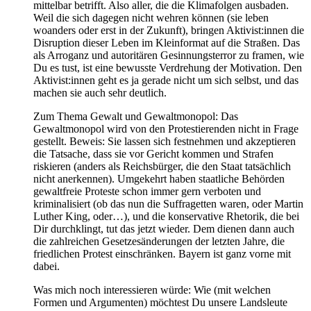
mittelbar betrifft. Also aller, die die Klimafolgen ausbaden.
Weil die sich dagegen nicht wehren können (sie leben
woanders oder erst in der Zukunft), bringen Aktivist:innen die
Disruption dieser Leben im Kleinformat auf die Straßen. Das
als Arroganz und autoritären Gesinnungsterror zu framen, wie
Du es tust, ist eine bewusste Verdrehung der Motivation. Den
Aktivist:innen geht es ja gerade nicht um sich selbst, und das
machen sie auch sehr deutlich.
Zum Thema Gewalt und Gewaltmonopol: Das
Gewaltmonopol wird von den Protestierenden nicht in Frage
gestellt. Beweis: Sie lassen sich festnehmen und akzeptieren
die Tatsache, dass sie vor Gericht kommen und Strafen
riskieren (anders als Reichsbürger, die den Staat tatsächlich
nicht anerkennen). Umgekehrt haben staatliche Behörden
gewaltfreie Proteste schon immer gern verboten und
kriminalisiert (ob das nun die Suffragetten waren, oder Martin
Luther King, oder…), und die konservative Rhetorik, die bei
Dir durchklingt, tut das jetzt wieder. Dem dienen dann auch
die zahlreichen Gesetzesänderungen der letzten Jahre, die
friedlichen Protest einschränken. Bayern ist ganz vorne mit
dabei.
Was mich noch interessieren würde: Wie (mit welchen
Formen und Argumenten) möchtest Du unsere Landsleute