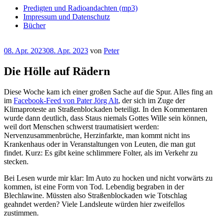
Predigten und Radioandachten (mp3)
Impressum und Datenschutz
Bücher
Veröffentlicht
08. Apr. 2023
08. Apr. 2023
von
Peter
am
Die Hölle auf Rädern
Diese Woche kam ich einer großen Sache auf die Spur. Alles fing an
im
Facebook-Feed von Pater Jörg Alt
, der sich im Zuge der
Klimaproteste an Straßenblockaden beteiligt. In den Kommentaren
wurde dann deutlich, dass Staus niemals Gottes Wille sein können,
weil dort Menschen schwerst traumatisiert werden:
Nervenzusammenbrüche, Herzinfarkte, man kommt nicht ins
Krankenhaus oder in Veranstaltungen von Leuten, die man gut
findet. Kurz: Es gibt keine schlimmere Folter, als im Verkehr zu
stecken.
Bei Lesen wurde mir klar: Im Auto zu hocken und nicht vorwärts zu
kommen, ist eine Form von Tod. Lebendig begraben in der
Blechlawine. Müssten also Straßenblockaden wie Totschlag
geahndet werden? Viele Landsleute würden hier zweifellos
zustimmen.