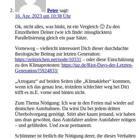
Peter
sagt:
16. Apr. 2023 um 10:38 Uhr
Ok, nicht alles, was hinkt, ist ein Vergleich 🙂 Zu den
Einzelheiten Deiner (wie ich finde: missglückten)
Parallelisierung gleich ein paar Sätze.
Vorneweg – vielleicht interessiert Dich dieser durchdachte
theologische Beitrag zur letzten Generation:
https://zeitzeichen.net/node/10331
– oder diese Einschätzung
zu den Klimaprotesten:
https://taz.de/Riot-Days-der-Letzten-
Generation/!5924833/
„Arroganz“ auf beiden Seiten (die „Klimakleber“ kommen,
wenn ich das genau lese, trotzdem schlechter weg bei Dir)
trifft es m.E. vorne und hinten nicht.
Zum Thema Nötigung: Ich war in den Ferien mal wieder auf
deutschen Autobahnen. Da wirst Du bei jedem dritten
Überholvorgang genötigt. Stört aber kaum jemand, wir haben
uns dran gewöhnt, dass Autofahrer andere Autofahrer nötigen
– und gefährden. Und zwar permanent.
Schlimmer ist freilich die Nötigung derer, die dieses Verhalten