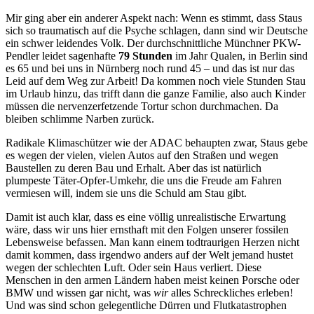
Mir ging aber ein anderer Aspekt nach: Wenn es stimmt, dass Staus
sich so traumatisch auf die Psyche schlagen, dann sind wir Deutsche
ein schwer leidendes Volk. Der durchschnittliche Münchner PKW-
Pendler leidet sagenhafte
79 Stunden
im Jahr Qualen, in Berlin sind
es 65 und bei uns in Nürnberg noch rund 45 – und das ist nur das
Leid auf dem Weg zur Arbeit! Da kommen noch viele Stunden Stau
im Urlaub hinzu, das trifft dann die ganze Familie, also auch Kinder
müssen die nervenzerfetzende Tortur schon durchmachen. Da
bleiben schlimme Narben zurück.
Radikale Klimaschützer wie der ADAC behaupten zwar, Staus gebe
es wegen der vielen, vielen Autos auf den Straßen und wegen
Baustellen zu deren Bau und Erhalt. Aber das ist natürlich
plumpeste Täter-Opfer-Umkehr, die uns die Freude am Fahren
vermiesen will, indem sie uns die Schuld am Stau gibt.
Damit ist auch klar, dass es eine völlig unrealistische Erwartung
wäre, dass wir uns hier ernsthaft mit den Folgen unserer fossilen
Lebensweise befassen. Man kann einem todtraurigen Herzen nicht
damit kommen, dass irgendwo anders auf der Welt jemand hustet
wegen der schlechten Luft. Oder sein Haus verliert. Diese
Menschen in den armen Ländern haben meist keinen Porsche oder
BMW und wissen gar nicht, was
wir
alles Schreckliches erleben!
Und was sind schon gelegentliche Dürren und Flutkatastrophen