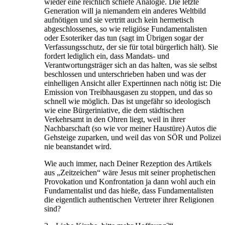
wieder eine reichlich schiefe Analogie. Die letzte
Generation will ja niemandem ein anderes Weltbild
aufnötigen und sie vertritt auch kein hermetisch
abgeschlossenes, so wie religiöse Fundamentalisten
oder Esoteriker das tun (sagt im Übrigen sogar der
Verfassungsschutz, der sie für total bürgerlich hält). Sie
fordert lediglich ein, dass Mandats- und
Verantwortungsträger sich an das halten, was sie selbst
beschlossen und unterschrieben haben und was der
einhelligen Ansicht aller Expertinnen nach nötig ist: Die
Emission von Treibhausgasen zu stoppen, und das so
schnell wie möglich. Das ist ungefähr so ideologisch
wie eine Bürgeriniative, die dem städtischen
Verkehrsamt in den Ohren liegt, weil in ihrer
Nachbarschaft (so wie vor meiner Haustüre) Autos die
Gehsteige zuparken, und weil das von SÖR und Polizei
nie beanstandet wird.
Wie auch immer, nach Deiner Rezeption des Artikels
aus „Zeitzeichen“ wäre Jesus mit seiner prophetischen
Provokation und Konfrontation ja dann wohl auch ein
Fundamentalist und das hieße, dass Fundamentalisten
die eigentlich authentischen Vertreter ihrer Religionen
sind?