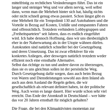
mittelfristig zu rechtlichen Veränderungen führt. Das ist ein
langer und steiniger Weg und vor allem nervig, weil selbst
dann, wenn man die Mehrheit hinter sich hat, häufig nichts
oder nicht schnell genug etwas passiert. Schon längst gibt es
eine Mehrheit für ein Tempolimit 130 auf Autobahnen und die
Vorteile in Bezug auf Kosten, Unfälle und entspanntes Fahren
sind offensichtlich. Trotzdem verhindern Lobbygruppen und
„Freiheitsparteien“ seit Jahren, dass es endlich eingeführt
wird. Ich habe dennoch Hoffnung, dass wir uns diesbezüglich
eher in der Naherwartung als in der Utopie wähnen dürfen.
Autokratien sind natürlich schneller bei der Gesetzgebung
und deren Umsetzung. Das ist zwar effektiver für ein
konkretes Anliegen, aber deswegen natürlich trotzdem weder
effizient noch eine ernsthafte Alternative.
Selbst das richtige zu tun und andere davon zu überzeugen,
dass sie es uns gleichtun sollen ist der persönliche Weg.
Durch Gesetzgebung dafür sorgen, dass auch beim Bezug
von Waren und Dienstleistungen sowohl aus dem Inland als
auch aus dem Ausland die Regeln gelten, die wir
gesellschaftlich als relevant definiert haben, ist der politische
Weg. Auch wenn es lange dauert. Hier wurde schon sehr viel
erreicht. Das Ende der Atomkraft in Deutschland – wer hätte
das vor 20 Jahren ernsthaft für möglich gehalten?
Die Frage, die bei den Klimaaktivisten momentan zur