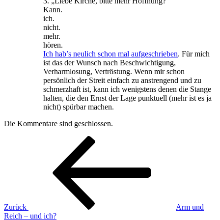
3. „Liebe Kirche, bitte mehr Hoffnung?“
Kann.
ich.
nicht.
mehr.
hören.
Ich hab’s neulich schon mal aufgeschrieben
. Für mich
ist das der Wunsch nach Beschwichtigung,
Verharmlosung, Vertröstung. Wenn mir schon
persönlich der Streit einfach zu anstrengend und zu
schmerzhaft ist, kann ich wenigstens denen die Stange
halten, die den Ernst der Lage punktuell (mehr ist es ja
nicht) spürbar machen.
Die Kommentare sind geschlossen.
Beitragsnavigation
Vorheriger
Beitrag
Zurück
Arm und
Reich – und ich?