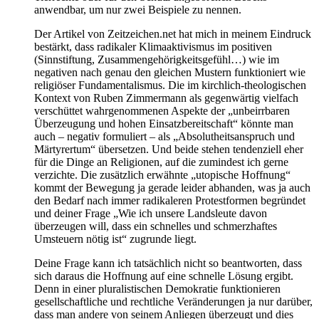
anwendbar, um nur zwei Beispiele zu nennen.
Der Artikel von Zeitzeichen.net hat mich in meinem Eindruck
bestärkt, dass radikaler Klimaaktivismus im positiven
(Sinnstiftung, Zusammengehörigkeitsgefühl…) wie im
negativen nach genau den gleichen Mustern funktioniert wie
religiöser Fundamentalismus. Die im kirchlich-theologischen
Kontext von Ruben Zimmermann als gegenwärtig vielfach
verschüttet wahrgenommenen Aspekte der „unbeirrbaren
Überzeugung und hohen Einsatzbereitschaft“ könnte man
auch – negativ formuliert – als „Absolutheitsanspruch und
Märtyrertum“ übersetzen. Und beide stehen tendenziell eher
für die Dinge an Religionen, auf die zumindest ich gerne
verzichte. Die zusätzlich erwähnte „utopische Hoffnung“
kommt der Bewegung ja gerade leider abhanden, was ja auch
den Bedarf nach immer radikaleren Protestformen begründet
und deiner Frage „Wie ich unsere Landsleute davon
überzeugen will, dass ein schnelles und schmerzhaftes
Umsteuern nötig ist“ zugrunde liegt.
Deine Frage kann ich tatsächlich nicht so beantworten, dass
sich daraus die Hoffnung auf eine schnelle Lösung ergibt.
Denn in einer pluralistischen Demokratie funktionieren
gesellschaftliche und rechtliche Veränderungen ja nur darüber,
dass man andere von seinem Anliegen überzeugt und dies