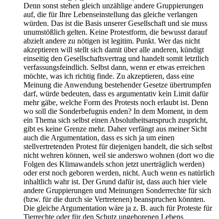
Denn sonst stehen gleich unzählige andere Gruppierungen
auf, die für Ihre Lebenseinstellung das gleiche verlangen
würden. Das ist die Basis unserer Gesellschaft und sie muss
unumstößlich gelten. Keine Protestform, die bewusst darauf
abzielt andere zu nötigen ist legitim. Punkt. Wer das nicht
akzeptieren will stellt sich damit über alle anderen, kündigt
einseitig den Gesellschaftsvertrag und handelt somit letztlich
verfassungsfeindlich. Selbst dann, wenn er etwas erreichen
möchte, was ich richtig finde. Zu akzeptieren, dass eine
Meinung die Anwendung bestehender Gesetze übertrumpfen
darf, würde bedeuten, dass es argumentativ kein Limit dafür
mehr gäbe, welche Form des Protests noch erlaubt ist. Denn
wo soll die Sonderbefugnis enden? In dem Moment, in dem
ein Thema sich selbst einen Absolutheitsanspruch zuspricht,
gibt es keine Grenze mehr. Daher verfängt aus meiner Sicht
auch die Argumentation, dass es sich ja um einen
stellvertretenden Protest für diejenigen handelt, die sich selbst
nicht wehren können, weil sie anderswo wohnen (dort wo die
Folgen des Klimawandels schon jetzt unerträglich werden)
oder erst noch geboren werden, nicht. Auch wenn es natürlich
inhaltlich wahr ist. Der Grund dafür ist, dass auch hier viele
andere Gruppierungen und Meinungen Sonderrechte für sich
(bzw. für die durch sie Vertretenen) beanspruchen könnten.
Die gleiche Argumentation wäre ja z. B. auch für Proteste für
Tierrechte oder für den Schutz ungeborenen Lebens