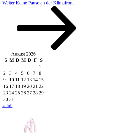
Nächster
Weiter
Keine Pause an der Klimafront
Beitrag
August 2026
S
M
D
M
D
F
S
1
2
3
4
5
6
7
8
9
10
11
12
13
14
15
16
17
18
19
20
21
22
23
24
25
26
27
28
29
30
31
« Juli