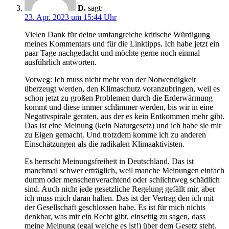
D.
sagt:
23. Apr. 2023 um 15:44 Uhr
Vielen Dank für deine umfangreiche kritische Würdigung
meines Kommentars und für die Linktipps. Ich habe jetzt ein
paar Tage nachgedacht und möchte gerne noch einmal
ausführlich antworten.
Vorweg: Ich muss nicht mehr von der Notwendigkeit
überzeugt werden, den Klimaschutz voranzubringen, weil es
schon jetzt zu großen Problemen durch die Erderwärmung
kommt und diese immer schlimmer werden, bis wir in eine
Negativspirale geraten, aus der es kein Entkommen mehr gibt.
Das ist eine Meinung (kein Naturgesetz) und ich habe sie mir
zu Eigen gemacht. Und trotzdem komme ich zu anderen
Einschätzungen als die radikalen Klimaaktivisten.
Es herrscht Meinungsfreiheit in Deutschland. Das ist
manchmal schwer erträglich, weil manche Meinungen einfach
dumm oder menschenverachtend oder schlichtweg schädlich
sind. Auch nicht jede gesetzliche Regelung gefällt mir, aber
ich muss mich daran halten. Das ist der Vertrag den ich mit
der Gesellschaft geschlossen habe. Es ist für mich nichts
denkbar, was mir ein Recht gibt, einseitig zu sagen, dass
meine Meinung (egal welche es ist!) über dem Gesetz steht.