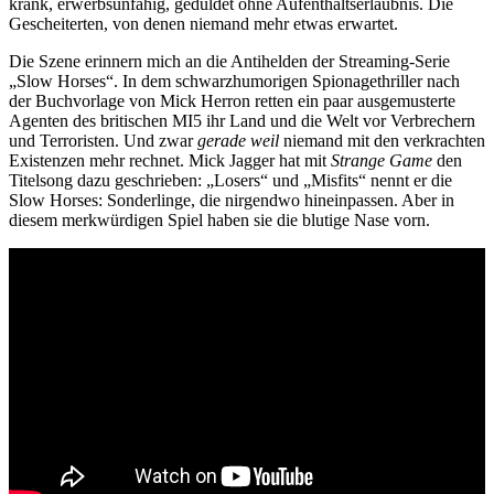
krank, erwerbsunfähig, geduldet ohne Aufenthaltserlaubnis. Die
Gescheiterten, von denen niemand mehr etwas erwartet.
Die Szene erinnern mich an die Antihelden der Streaming-Serie
„Slow Horses“. In dem schwarzhumorigen Spionagethriller nach
der Buchvorlage von Mick Herron retten ein paar ausgemusterte
Agenten des britischen MI5 ihr Land und die Welt vor Verbrechern
und Terroristen. Und zwar
gerade weil
niemand mit den verkrachten
Existenzen mehr rechnet. Mick Jagger hat mit
Strange Game
den
Titelsong dazu geschrieben: „Losers“ und „Misfits“ nennt er die
Slow Horses: Sonderlinge, die nirgendwo hineinpassen. Aber in
diesem merkwürdigen Spiel haben sie die blutige Nase vorn.