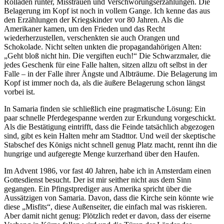
Rolladen runter, Misstrauen und Verschwörungserzählungen. Die
Belagerung im Kopf ist noch in vollem Gange. Ich kenne das aus
den Erzählungen der Kriegskinder vor 80 Jahren. Als die
Amerikaner kamen, um den Frieden und das Recht
wiederherzustellen, verschenkten sie auch Orangen und
Schokolade. Nicht selten unkten die propagandahörigen Alten:
„Geht bloß nicht hin. Die vergiften euch!“ Die Schwarzmaler, die
jedes Geschenk für eine Falle halten, sitzen allzu oft selbst in der
Falle – in der Falle ihrer Ängste und Albträume. Die Belagerung im
Kopf ist immer noch da, als die äußere Belagerung schon längst
vorbei ist.
In Samaria finden sie schließlich eine pragmatische Lösung: Ein
paar schnelle Pferdegespanne werden zur Erkundung vorgeschickt.
Als die Bestätigung eintrifft, dass die Feinde tatsächlich abgezogen
sind, gibt es kein Halten mehr am Stadttor. Und weil der skeptische
Stabschef des Königs nicht schnell genug Platz macht, rennt ihn die
hungrige und aufgeregte Menge kurzerhand über den Haufen.
Im Advent 1986, vor fast 40 Jahren, habe ich in Amsterdam einen
Gottesdienst besucht. Der ist mir seither nicht aus dem Sinn
gegangen. Ein Pfingstprediger aus Amerika spricht über die
Aussätzigen von Samaria. Davon, dass die Kirche sein könnte wie
diese „Misfits“, diese Außenseiter, die einfach mal was riskieren.
Aber damit nicht genug: Plötzlich redet er davon, dass der eiserne