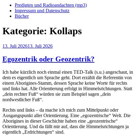
Predigten und Radioandachten (mp3)
Impressum und Datenschutz
Bücher
Kategorie:
Kollaps
Veröffentlicht
13. Juli 2026
13. Juli 2026
am
Egozentrik oder Geozentrik?
Ich habe kürzlich noch einmal einen TED-Talk (s.u.) angeschaut, in
dem es eigentlich um Sprache geht. Dort erzählt die Referentin von
einem Aborigines-Stamm, dessen Sprache keine Worte für rechts
und links hat. Alle Orientierung erfolgt in Himmelsrichtungen. Statt
„dein rechter Fuß“ würden sie zum Beispiel sagen „dein
nordwestlicher Fuß“.
Rechts und links – da mache ich mich zum Mittelpunkt oder
Ausgangspunkt aller Orientierung. Eine „egozentrische“ Welt. Die
Aborigines in dieser Geschichte haben eine „geozentrische“
Orientierung. Und da fällt mir auf, dass die Himmelsrichtungen ja
eigentlich „Erdrichtungen“ sind.