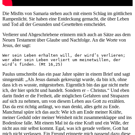
Die Misfits von Samaria stehen auch mit einem Schlag im göttlichen
Rampenlicht. Sie haben eine Entdeckung gemacht, die über Leben
und Tod all der Gesunden und Gesettelten entscheidet.
Verlierer und Abgeschriebene erinnern mich auch an Sätze aus dem
Neuen Testament über Glaube und Nachfolge. An die Worte von
Jesus, der sagt:
Wer sein Leben erhalten will, der wird’s verlieren; 
wer aber sein Leben verliert um meinetwillen, der 
wird’s finden. (Mt 16,25)
Paulus umschreibt das ein paar Jahre später in einem Brief und sagt
sinngemäß: „Als Jesus damals gekreuzigt wurde, da bin ich, ohne
dass ich es wusste, mitgestorben. Eigentlich bin das gar nicht mehr
ich, der hier spricht und handelt. Sondern er – Christus.“ Und eben
darin findet er die Freiheit, alle möglichen Gefahren und Strapazen
auf sich zu nehmen, um von diesem Leben aus Gott zu erzählen.
Das da erst richtig anfängt, wo man denkt, alles geht zu Ende.
Manchmal spüre ich das auch: Wie ich am Ende meiner Kräfte,
meiner Geduld oder meiner Weisheit nicht zusammenklappe und ins
Bodenlose falle. Mit einem Mal ist da eine Kraft und ein Wille, der
nicht aus mir selbst kommt. Egal, was ich gerade verliere, Gott hat
mich nicht verlassen. Ein Freund erinnerte mich passend dazu diese