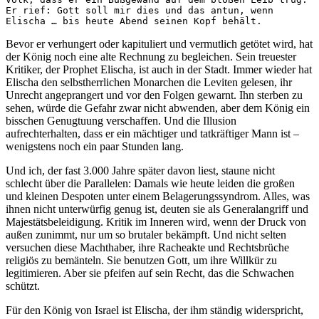
Er rief: Gott soll mir dies und das antun, wenn 
Elischa … bis heute Abend seinen Kopf behält.
Bevor er verhungert oder kapituliert und vermutlich getötet wird, hat
der König noch eine alte Rechnung zu begleichen. Sein treuester
Kritiker, der Prophet Elischa, ist auch in der Stadt. Immer wieder hat
Elischa den selbstherrlichen Monarchen die Leviten gelesen, ihr
Unrecht angeprangert und vor den Folgen gewarnt. Ihn sterben zu
sehen, würde die Gefahr zwar nicht abwenden, aber dem König ein
bisschen Genugtuung verschaffen. Und die Illusion
aufrechterhalten, dass er ein mächtiger und tatkräftiger Mann ist –
wenigstens noch ein paar Stunden lang.
Und ich, der fast 3.000 Jahre später davon liest, staune nicht
schlecht über die Parallelen: Damals wie heute leiden die großen
und kleinen Despoten unter einem Belagerungssyndrom. Alles, was
ihnen nicht unterwürfig genug ist, deuten sie als Generalangriff und
Majestätsbeleidigung. Kritik im Inneren wird, wenn der Druck von
außen zunimmt, nur um so brutaler bekämpft. Und nicht selten
versuchen diese Machthaber, ihre Racheakte und Rechtsbrüche
religiös zu bemänteln. Sie benutzen Gott, um ihre Willkür zu
legitimieren. Aber sie pfeifen auf sein Recht, das die Schwachen
schützt.
Für den König von Israel ist Elischa, der ihm ständig widerspricht,