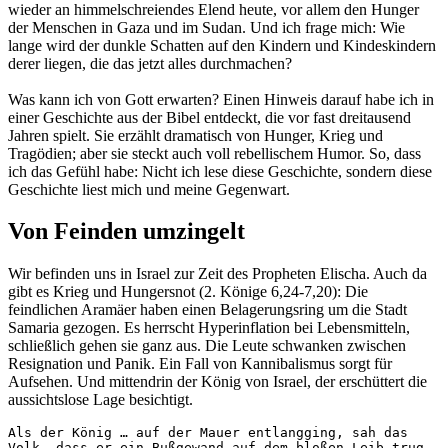
wieder an himmelschreiendes Elend heute, vor allem den Hunger
der Menschen in Gaza und im Sudan. Und ich frage mich: Wie
lange wird der dunkle Schatten auf den Kindern und Kindeskindern
derer liegen, die das jetzt alles durchmachen?
Was kann ich von Gott erwarten? Einen Hinweis darauf habe ich in
einer Geschichte aus der Bibel entdeckt, die vor fast dreitausend
Jahren spielt. Sie erzählt dramatisch von Hunger, Krieg und
Tragödien; aber sie steckt auch voll rebellischem Humor. So, dass
ich das Gefühl habe: Nicht ich lese diese Geschichte, sondern diese
Geschichte liest mich und meine Gegenwart.
Von Feinden umzingelt
Wir befinden uns in Israel zur Zeit des Propheten Elischa. Auch da
gibt es Krieg und Hungersnot (2. Könige 6,24-7,20): Die
feindlichen Aramäer haben einen Belagerungsring um die Stadt
Samaria gezogen. Es herrscht Hyperinflation bei Lebensmitteln,
schließlich gehen sie ganz aus. Die Leute schwanken zwischen
Resignation und Panik. Ein Fall von Kannibalismus sorgt für
Aufsehen. Und mittendrin der König von Israel, der erschüttert die
aussichtslose Lage besichtigt.
Als der König … auf der Mauer entlangging, sah das 
Volk, dass er ein Bußgewand auf dem bloßen Leib trug. 