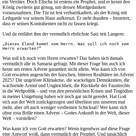
ein Verräter. Doch Elischa ist erstens ein Prophet, und er kennt den
König zweitens gut genug, um dessen Mordgedanken
vorauszuahnen. Die Tür ist fest verbarrikadiert, als der König mit
Leibgarde vor seinem Haus aufkreuzt. Er steht draußen – frustriert,
dass er seinen Kontrahenten nicht zu fassen kriegt.
Und da entfährt ihm der vermutlich ehrlichste Satz seit Langem:
„Dieses Elend kommt vom Herrn. Was soll ich noch vom 
Herrn erwarten?“
Was soll ich noch vom Herrn erwarten? Das haben sich damals
vermutlich alle in Samaria gefragt. Mit dieser Frage bin auch ich
heute am ersten Advent garantiert nicht allein. Was kann ich von
Gott erwarten angesichts der harschen, bitteren Realitäten im Advent
2025? Die ungelöste Klimakrise, die wackeligen Demokratien, die
wachsende Armut und Ungleichheit, die Rückkehr des Faustrechts
in die Weltpolitik – und von den persönlichen Krisen und Tragödien
in meiner Umgebung haben wir noch gar nicht geredet. Hat Gott
sich aus der Welt zurückgezogen und überlässt uns unserem mal
mehr, aber oft auch weniger verdienten Schicksal? Wer kann sich
ohne rosa Brille einen Advent – Gottes Ankunft in der Welt, dieser
Welt – vorstellen?
Was kann ich von Gott erwarten? Wenn irgendwer auf diese Frage
eine Antwort weiß, dann vermutlich der Prophet. Und tatsächlich