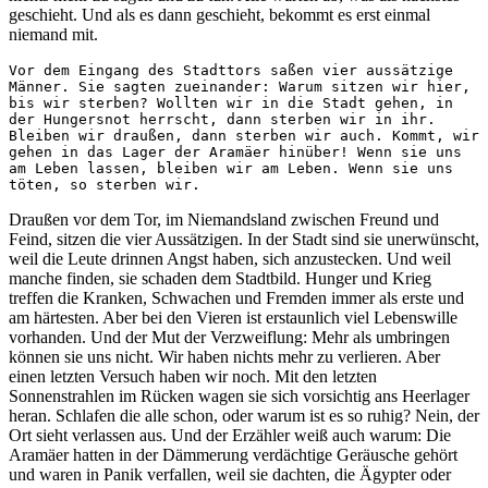
geschieht. Und als es dann geschieht, bekommt es erst einmal
niemand mit.
Vor dem Eingang des Stadttors saßen vier aussätzige 
Männer. Sie sagten zueinander: Warum sitzen wir hier, 
bis wir sterben? Wollten wir in die Stadt gehen, in 
der Hungersnot herrscht, dann sterben wir in ihr. 
Bleiben wir draußen, dann sterben wir auch. Kommt, wir 
gehen in das Lager der Aramäer hinüber! Wenn sie uns 
am Leben lassen, bleiben wir am Leben. Wenn sie uns 
töten, so sterben wir.
Draußen vor dem Tor, im Niemandsland zwischen Freund und
Feind, sitzen die vier Aussätzigen. In der Stadt sind sie unerwünscht,
weil die Leute drinnen Angst haben, sich anzustecken. Und weil
manche finden, sie schaden dem Stadtbild. Hunger und Krieg
treffen die Kranken, Schwachen und Fremden immer als erste und
am härtesten. Aber bei den Vieren ist erstaunlich viel Lebenswille
vorhanden. Und der Mut der Verzweiflung: Mehr als umbringen
können sie uns nicht. Wir haben nichts mehr zu verlieren. Aber
einen letzten Versuch haben wir noch. Mit den letzten
Sonnenstrahlen im Rücken wagen sie sich vorsichtig ans Heerlager
heran. Schlafen die alle schon, oder warum ist es so ruhig? Nein, der
Ort sieht verlassen aus. Und der Erzähler weiß auch warum: Die
Aramäer hatten in der Dämmerung verdächtige Geräusche gehört
und waren in Panik verfallen, weil sie dachten, die Ägypter oder