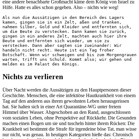
eine andere benachbarte Großmacht käme dem König von Israel zu
Hilfe. Hatte es alles schon gegeben. Also – nichts wie weg!
Als nun die Aussätzigen in den Bereich des Lagers 
kamen, gingen sie in ein Zelt, aßen und tranken, 
nahmen Silber, Gold und Kleider und entfernten sich, 
um die Beute zu verstecken. Dann kamen sie zurück, 
gingen in ein anderes Zelt, machten auch hier ihre 
Beute und entfernten sich wieder, um sie zu 
verstecken. Dann aber sagten sie zueinander: Wir 
handeln nicht recht. Heute ist ein Tag froher 
Botschaft. Wenn wir schweigen und bis zum Morgengrauen 
warten, trifft uns Schuld. Kommt also; wir gehen und 
melden es im Palast des Königs.
Nichts zu verlieren
Über Nacht werden die Aussätzigen zu den Hauptpersonen dieser
Geschichte. Menschen, die eine infektiöse Hautkrankheit von einem
Tag auf den anderen aus ihrem gewohnten Leben herausgerissen
hat. Sie halten sich in einer Art Quarantäne-WG unter freiem
Himmel über Wasser. Abgeschoben an den Rand, ausgeschlossen
vom sozialen Leben, ohne Perspektive auf Rückkehr. Die Gesunden
machen einen Bogen um sie und tuscheln hinter ihrem Rücken: Die
Krankheit sei bestimmt die Strafe für irgendeine böse Tat, man wisse
nur nicht, was genau. In heutigen Kategorien hieße das: Chronisch