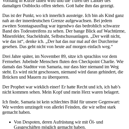
Vorhang in Kürze fallen wird und die Türen der Länder des
damaligen Ostblocks offen stehen. Gott habe ihm das gezeigt.
Das ist der Punkt, wo ich innerlich aussteige. Ich bin als Kind ganz
nah an der innerdeutschen Grenze aufgewachsen. Bei jedem
zweiten Sonntagsausflug war irgendwo das bedrohlich schwarze
Band des Todesstreifens zu sehen. Der bange Blick auf Wachtürme,
Minenfelder, Stacheldraht, Selbstschussanlagen. „Der weiß nicht,
wie das ist“, denke ich. „Der hat das nur mal auf der Durchreise
gesehen. Das geht nicht von heute auf morgen einfach weg.“
Drei Jahre später, im November 89, sitze ich sprachlos vor dem
Fernseher. Jubelnde Menschen fluten den Checkpoint Charlie. Wie
damals das Stadttor von Samaria, nur dass hier niemand im Weg
steht. Es wird nicht geschossen, niemand wird daran gehindert, die
Brücken und Mauern zu überqueren.
Der Prophet war wirklich einer! Er hatte Recht und ich, ich hab’s
nicht kommen sehen. Mein Kopf und mein Herz waren belagert.
Ich finde, Samaria ist kein schlechtes Bild für unsere Gegenwart:
Wir werden umzingelt von allerlei Feinden, die wir selbst stark
gemacht haben.
Von Despoten, deren Aufrüstung wir mit Öl- und
Gasgeschäften möglich gemacht haben.