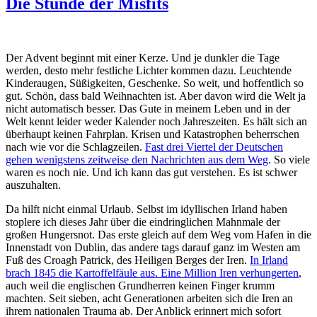
Die Stunde der Misfits
Der Advent beginnt mit einer Kerze. Und je dunkler die Tage
werden, desto mehr festliche Lichter kommen dazu. Leuchtende
Kinderaugen, Süßigkeiten, Geschenke. So weit, und hoffentlich so
gut. Schön, dass bald Weihnachten ist. Aber davon wird die Welt ja
nicht automatisch besser. Das Gute in meinem Leben und in der
Welt kennt leider weder Kalender noch Jahreszeiten. Es hält sich an
überhaupt keinen Fahrplan. Krisen und Katastrophen beherrschen
nach wie vor die Schlagzeilen.
Fast drei Viertel der Deutschen
gehen wenigstens zeitweise den Nachrichten aus dem Weg
. So viele
waren es noch nie. Und ich kann das gut verstehen. Es ist schwer
auszuhalten.
Da hilft nicht einmal Urlaub. Selbst im idyllischen Irland haben
stoplere ich dieses Jahr über die eindringlichen Mahnmale der
großen Hungersnot. Das erste gleich auf dem Weg vom Hafen in die
Innenstadt von Dublin, das andere tags darauf ganz im Westen am
Fuß des Croagh Patrick, des Heiligen Berges der Iren.
In Irland
brach 1845 die Kartoffelfäule aus. Eine Million Iren verhungerten
,
auch weil die englischen Grundherren keinen Finger krumm
machten. Seit sieben, acht Generationen arbeiten sich die Iren an
ihrem nationalen Trauma ab. Der Anblick erinnert mich sofort