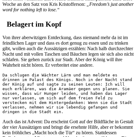
Woche an den Satz von Kris Kristofferson:
„Freedom’s just another
word for nothing left to lose.“
Belagert im Kopf
Von ihrer aberwitzigen Entdeckung, dass niemand mehr da ist im
feindlichen Lager und dass es dort genug zu essen und zu trinken
gibt, wollen auch die Aussätzigen erzählen: Nach halb durchzechter
Nacht und mit vollen Taschen und Bäuchen legen sie sich also nicht
schlafen. Sie gehen zurück zur Stadt. Aber der König will ihre
Wahrheit nicht hören. Er verbreitet eine andere.
Da schlugen die Wächter Lärm und man meldete es 
drinnen im Palast des Königs. Noch in der Nacht stand 
der König auf und sagte zu seinen Leuten: Ich will 
euch erklären, was die Aramäer gegen uns planen. Sie 
wissen, dass wir Hunger leiden, und haben das Lager 
nur verlassen, um sich auf dem freien Feld zu 
verstecken mit dem Hintergedanken: Wenn sie die Stadt 
verlassen, nehmen wir sie lebendig gefangen und 
dringen in die Stadt ein.
Auch das ist Advent: Da erscheint Gott auf der Bildfläche in Gestalt
der vier Aussätzigen und bringt die ersehnte Hilfe, aber er bekommt
kein fröhliches „Macht hoch die Tür“ zu hören. Stattdessen