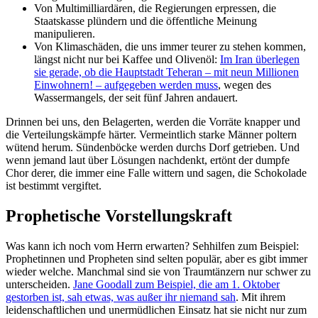
Von Multimilliardären, die Regierungen erpressen, die
Staatskasse plündern und die öffentliche Meinung
manipulieren.
Von Klimaschäden, die uns immer teurer zu stehen kommen,
längst nicht nur bei Kaffee und Olivenöl:
Im Iran überlegen
sie gerade, ob die Hauptstadt Teheran – mit neun Millionen
Einwohnern! – aufgegeben werden muss
, wegen des
Wassermangels, der seit fünf Jahren andauert.
Drinnen bei uns, den Belagerten, werden die Vorräte knapper und
die Verteilungskämpfe härter. Vermeintlich starke Männer poltern
wütend herum. Sündenböcke werden durchs Dorf getrieben. Und
wenn jemand laut über Lösungen nachdenkt, ertönt der dumpfe
Chor derer, die immer eine Falle wittern und sagen, die Schokolade
ist bestimmt vergiftet.
Prophetische Vorstellungskraft
Was kann ich noch vom Herrn erwarten? Sehhilfen zum Beispiel:
Prophetinnen und Propheten sind selten populär, aber es gibt immer
wieder welche. Manchmal sind sie von Traumtänzern nur schwer zu
unterscheiden.
Jane Goodall zum Beispiel, die am 1. Oktober
gestorben ist, sah etwas, was außer ihr niemand sah
. Mit ihrem
leidenschaftlichen und unermüdlichen Einsatz hat sie nicht nur zum