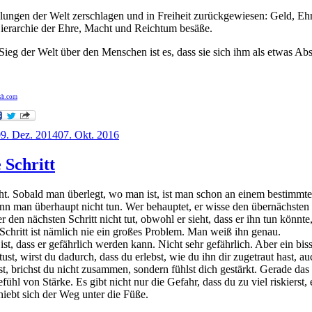
ellungen der Welt zerschlagen und in Freiheit zurückgewiesen: Geld, Eh
 Hierarchie der Ehre, Macht und Reichtum besäße.
Sieg der Welt über den Menschen ist es, dass sie sich ihm als etwas Abs
sh.com
9. Dez. 2014
07. Okt. 2016
 Schritt
cht. Sobald man überlegt, wo man ist, ist man schon an einem bestimmt
nn man überhaupt nicht tun. Wer behauptet, er wisse den übernächsten Sc
den nächsten Schritt nicht tut, obwohl er sieht, dass er ihn tun könnte,
 Schritt ist nämlich nie ein großes Problem. Man weiß ihn genau.
st, dass er gefährlich werden kann. Nicht sehr gefährlich. Aber ein bis
ust, wirst du dadurch, dass du erlebst, wie du ihn dir zugetraut hast, 
, brichst du nicht zusammen, sondern fühlst dich gestärkt. Gerade das Er
Gefühl von Stärke. Es gibt nicht nur die Gefahr, dass du zu viel riskierst,
ebt sich der Weg unter die Füße.