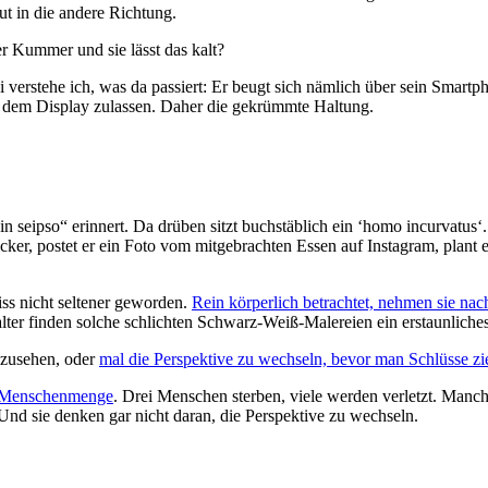
 in die andere Richtung.
er Kummer und sie lässt das kalt?
 verstehe ich, was da passiert: Er beugt sich nämlich über sein Smartp
 dem Display zulassen. Daher die gekrümmte Haltung.
n seipso“ erinnert. Da drüben sitzt buchstäblich ein ‘homo incurvatu
icker, postet er ein Foto vom mitgebrachten Essen auf Instagram, plant 
s nicht seltener geworden.
Rein körperlich betrachtet, nehmen sie nac
talter finden solche schlichten Schwarz-Weiß-Malereien ein erstaunliche
nzusehen, oder
mal die Perspektive zu wechseln, bevor man Schlüsse zi
ne Menschenmenge
. Drei Menschen sterben, viele werden verletzt. Manc
nd sie denken gar nicht daran, die Perspektive zu wechseln.