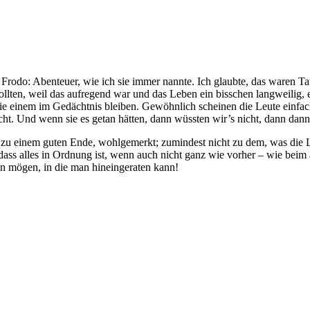
 Frodo: Abenteuer, wie ich sie immer nannte. Ich glaubte, das waren T
lten, weil das aufregend war und das Leben ein bisschen langweilig, ei
die einem im Gedächtnis bleiben. Gewöhnlich scheinen die Leute einfach
ht. Und wenn sie es getan hätten, dann wüssten wir’s nicht, dann dan
e zu einem guten Ende, wohlgemerkt; zumindest nicht zu dem, was die L
ss alles in Ordnung ist, wenn auch nicht ganz wie vorher – wie beim a
n mögen, in die man hineingeraten kann!