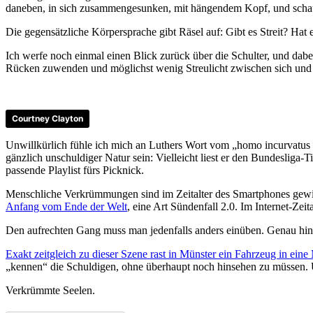
daneben, in sich zusammengesunken, mit hängendem Kopf, und schaut
Die gegensätzliche Körpersprache gibt Räsel auf: Gibt es Streit? Hat 
Ich werfe noch einmal einen Blick zurück über die Schulter, und dabei
Rücken zuwenden und möglichst wenig Streulicht zwischen sich und
Courtney Clayton
Unwillkürlich fühle ich mich an Luthers Wort vom „homo incurvatus i
gänzlich unschuldiger Natur sein: Vielleicht liest er den Bundesliga-T
passende Playlist fürs Picknick.
Menschliche Verkrümmungen sind im Zeitalter des Smartphones gewis
Anfang vom Ende der Welt
, eine Art Sündenfall 2.0. Im Internet-Zei
Den aufrechten Gang muss man jedenfalls anders einüben. Genau hi
Exakt zeitgleich zu dieser Szene rast in Münster ein Fahrzeug in ei
„kennen“ die Schuldigen, ohne überhaupt noch hinsehen zu müssen. U
Verkrümmte Seelen.