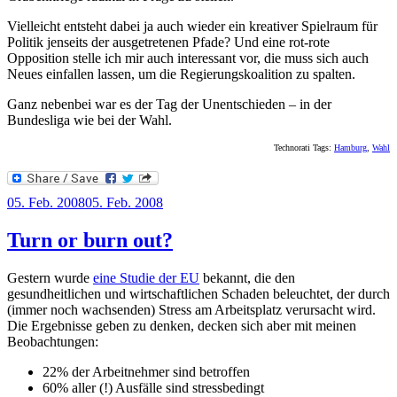
Vielleicht entsteht dabei ja auch wieder ein kreativer Spielraum für
Politik jenseits der ausgetretenen Pfade? Und eine rot-rote
Opposition stelle ich mir auch interessant vor, die muss sich auch
Neues einfallen lassen, um die Regierungskoalition zu spalten.
Ganz nebenbei war es der Tag der Unentschieden – in der
Bundesliga wie bei der Wahl.
Technorati Tags:
Hamburg
,
Wahl
Veröffentlicht
05. Feb. 2008
05. Feb. 2008
am
Turn or burn out?
Gestern wurde
eine Studie der EU
bekannt, die den
gesundheitlichen und wirtschaftlichen Schaden beleuchtet, der durch
(immer noch wachsenden) Stress am Arbeitsplatz verursacht wird.
Die Ergebnisse geben zu denken, decken sich aber mit meinen
Beobachtungen:
22% der Arbeitnehmer sind betroffen
60% aller (!) Ausfälle sind stressbedingt