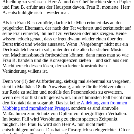
Abteilung zu verfassen. Herr A. und der Chef brachten sie zu Papier
und Frau B. erfuhr aus der Hauspost davon. Frau B. monierte, Herr
A. entschuldigte sich – wieder mal.
Als ich Frau B. so zuhörte, dachte ich: Mich erinnert das an den
prügelnden Ehemann, der nach der Tat verkatert und zerknirscht auf
seine Frau einredet, ihn nicht zu verlassen oder anzuzeigen. Beide
wissen jedoch genau, dass er irgendwann wieder einen über den
Durst trinkt und wieder ausrastet. Wenn „Vergebung“ nicht nur ein
Deckmäntelchen sein soll, unter dem die alten hässlichen Muster
von Machtmissbrauch fortbestehen können, dann muss man so wie
Frau B. handeln und die Konsequenzen ziehen – und sich aus dem
Machtbereich dessen lösen, der zu keiner konstruktiven
Veränderung willens ist.
Denn vor (!!) der Aufforderung, siebzig mal siebenmal zu vergeben,
steht in Matthäus 18 die Anweisung, andere für ihr Fehlverhalten
zur Rede zu stellen und notfalls den Personenkreis zu erweitern,
wenn der Konflikt nicht gelöst wird. Im schlimmsten Fall bricht man
den Kontakt dann sogar ab. Das ist keine
Anleitung zum frommen
Mobbing und moralischem Pranger
, sondern es sind sinnvolle
Maßnahmen zum Schutz von Opfern vor übergriffigem Verhalten.
Im besten Fall wird Versöhnung zu einem späteren Zeitpunkt
möglich. Bei Frau B. wird sich Herr A. nun nicht mehr
entschuldigen müssen. Das hat sie fürsorglich so eingerichtet. Ob er