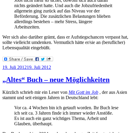
Jobs nicht mehr so sicher, obwohl sich auch daran
nichts geändert hatte. Und auch die Jobzufriedenheit
allgemein ging zurück auf das Niveau vor der
Beförderung. Die zusätzlichen Belastungen blieben
allerdings bestehen – mehr Stress, längere
Arbeitszeiten.
Wer sich also darüber grämt, dass er Aufstiegschancen verpasst hat,
sollte vielleicht umdenken. Vermutlich hätte er/sie an (beruflicher)
Lebensqualität eingebüßt.
Veröffentlicht
19. Juli 2012
19. Juli 2012
am
„Altes“ Buch – neue Möglichkeiten
Kürzlich schrieb mir ein Leser von
Mit Gott im Job
, der aus Asien
stammt und seit einigen Jahren in Deutschland lebt:
Vor ca. 4 Wochen bin ich getauft worden. Ihr Buch lese
ich seit ca. 3 Jahren finde ich immer wieder Anstöße.
Es ist auch ein ganz wichtiges Thema, Arbeit und
Glauben, überhaupt.