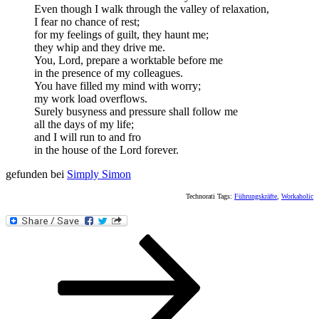
Even though I walk through the valley of relaxation,
I fear no chance of rest;
for my feelings of guilt, they haunt me;
they whip and they drive me.
You, Lord, prepare a worktable before me
in the presence of my colleagues.
You have filled my mind with worry;
my work load overflows.
Surely busyness and pressure shall follow me
all the days of my life;
and I will run to and fro
in the house of the Lord forever.
gefunden bei
Simply Simon
Technorati Tags:
Führungskräfte
,
Workaholic
Beitragsnavigation
Seite
Seite
Nächste
Seite