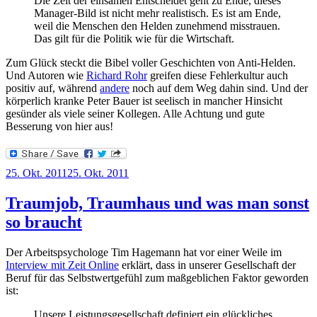
Die Zeit der einsamen Entscheidet geht zu Ende, dieses
Manager-Bild ist nicht mehr realistisch. Es ist am Ende,
weil die Menschen den Helden zunehmend misstrauen.
Das gilt für die Politik wie für die Wirtschaft.
Zum Glück steckt die Bibel voller Geschichten von Anti-Helden.
Und Autoren wie
Richard Rohr
greifen diese Fehlerkultur auch
positiv auf, während
andere
noch auf dem Weg dahin sind. Und der
körperlich kranke Peter Bauer ist seelisch in mancher Hinsicht
gesünder als viele seiner Kollegen. Alle Achtung und gute
Besserung von hier aus!
Veröffentlicht
25. Okt. 2011
25. Okt. 2011
am
Traumjob, Traumhaus und was man sonst
so braucht
Der Arbeitspsychologe Tim Hagemann hat vor einer Weile im
Interview mit Zeit Online
erklärt, dass in unserer Gesellschaft der
Beruf für das Selbstwertgefühl zum maßgeblichen Faktor geworden
ist:
Unsere Leistungsgesellschaft definiert ein glückliches