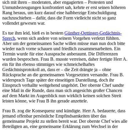
sich mit ihren – moderaten, aber engagierten – Protesten und
Unmutsbezeugungen konfrontiert sah, kehrte er erst seinen höheren
Rang heraus, um kurz darauf eine halbherzige Entschuldigung
nachzuschieben – dafür, dass die Form vielleicht nicht so ganz
vollendet gewesen war.
Es tue ihm leid, hieß es in bestem
Günther-Oettinger-Gedächtnis-
Sprech
, wenn sich andere von seinem Vorgehen verletzt fühlten.
Aber um der gemeinsamen Sache willen müsse man nun doch bitte
wieder nach vorne schauen und friedlich zusammenarbeiten. Ein
Termin wurde für eine Aussprache anberaumt. Die Differenzen
wurden besprochen. Frau B. musste verreisen, daher fertigte Herr A.
ein für ihn ebenso stimmiges wie schmeichelhaftes
Gedächtnisprotokoll an, dass er – die Zeit drängte ja – ohne
Rücksprache an die gemeinsamen Vorgesetzten versandte. Frau B.
widersprach Tage später der einseitigen Darstellung, doch ihr
Einspruch verhallte weitgehend ungehört. Der oberste Chef sandte
eine Mail in die Runde, dass man sich angesichts großer Chancen
auf dem Markt im Augenblick nun wirklich keinen solchen Streit
leisten könne, wie Frau B ihn gerade anzettele.
Frau B. zog die Konsequenz und kündigte. Herr A. bedauerte, dass
jemand offenbar persönliche Empfindsamkeiten über das
gemeinsame Projekt zu stellen bereit war. Der oberste Chef wies alle
Beteiligten an, eine gemeinsame Erklärung zum Wechsel in der