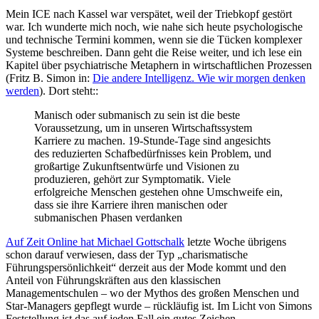
Mein ICE nach Kassel war verspätet, weil der Triebkopf gestört
war. Ich wunderte mich noch, wie nahe sich heute psychologische
und technische Termini kommen, wenn sie die Tücken komplexer
Systeme beschreiben. Dann geht die Reise weiter, und ich lese ein
Kapitel über psychiatrische Metaphern in wirtschaftlichen Prozessen
(Fritz B. Simon in:
Die andere Intelligenz. Wie wir morgen denken
werden
). Dort steht::
Manisch oder submanisch zu sein ist die beste
Voraussetzung, um in unseren Wirtschaftssystem
Karriere zu machen. 19-Stunde-Tage sind angesichts
des reduzierten Schafbedürfnisses kein Problem, und
großartige Zukunftsentwürfe und Visionen zu
produzieren, gehört zur Symptomatik. Viele
erfolgreiche Menschen gestehen ohne Umschweife ein,
dass sie ihre Karriere ihren manischen oder
submanischen Phasen verdanken
Auf Zeit Online hat Michael Gottschalk
letzte Woche übrigens
schon darauf verwiesen, dass der Typ „charismatische
Führungspersönlichkeit“ derzeit aus der Mode kommt und den
Anteil von Führungskräften aus den klassischen
Managementschulen – wo der Mythos des großen Menschen und
Star-Managers gepflegt wurde – rückläufig ist. Im Licht von Simons
Feststellung ist das auf jeden Fall ein gutes Zeichen.