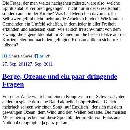
Die Frage, der man weiter nachgehen müsste, wäre also: welche
Spiritualität ist verloren gegangen – nicht nur in der Gesellschaft,
sondern auch in der Kirche? Was hält Menschen davon ab, ihr
Selbstwertgefühl nicht mehr an die Arbeit zu binden? Wie können
Gemeinden ein Umfeld schaffen, in dem jeder in aller Freiheit
erkunden und austesten kann, wie er sich freischwimmt von dem
Zwang, die eigene Identität im Rennen um die besten Plätze auf der
Karriereleiter und nach den gefragten Konsumartikeln sichern zu
müssen?
Veröffentlicht
27. Sep. 2011
27. Sep. 2011
am
Berge, Ozeane und ein paar dringende
Fragen
Vor einer Weile war ich auf einem Kongress in der Schweiz. Unter
anderem spielte dort eine Band aktuelle Lobpreislieder. Gleich
mehrfach sangen wir einen Song (auf Englisch), der sich mit dem
gewaltigen Ozean, dem Wind und den Wellen befasste. Die meisten
Menschen sprechen auf diese Sprachbilder im Stil von Fotos aus
National Geographic ja ganz gut an.