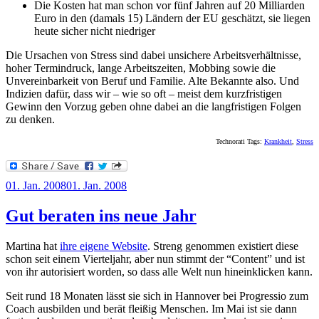
Die Kosten hat man schon vor fünf Jahren auf 20 Milliarden
Euro in den (damals 15) Ländern der EU geschätzt, sie liegen
heute sicher nicht niedriger
Die Ursachen von Stress sind dabei unsichere Arbeitsverhältnisse,
hoher Termindruck, lange Arbeitszeiten, Mobbing sowie die
Unvereinbarkeit von Beruf und Familie. Alte Bekannte also. Und
Indizien dafür, dass wir – wie so oft – meist dem kurzfristigen
Gewinn den Vorzug geben ohne dabei an die langfristigen Folgen
zu denken.
Technorati Tags:
Krankheit
,
Stress
Veröffentlicht
01. Jan. 2008
01. Jan. 2008
am
Gut beraten ins neue Jahr
Martina hat
ihre eigene Website
. Streng genommen existiert diese
schon seit einem Vierteljahr, aber nun stimmt der “Content” und ist
von ihr autorisiert worden, so dass alle Welt nun hineinklicken kann.
Seit rund 18 Monaten lässt sie sich in Hannover bei Progressio zum
Coach ausbilden und berät fleißig Menschen. Im Mai ist sie dann