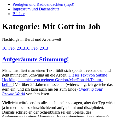
Predigten und Radioandachten (mp3)
Impressum und Datenschutz
Bücher
Kategorie:
Mit Gott im Job
Nachfolge in Beruf und Arbeitswelt
Veröffentlicht
16. Feb. 2013
16. Feb. 2013
am
Aufgeräumte Stimmung!
Manchmal liest man einen Text, fühlt sich spontan verstanden und
geht mit neuem Schwung an die Arbeit.
Dieser Text von Sabine
Hockling hat mich von meinem Gordon-MacDonald-Trauma
befreit
! Vor über 25 Jahren musste ich (widerwillig, ich gestehe das
gern ein, und ich kam auch nie bis zum Ende)
Ordering Your
Private World
von ihm lesen.
Vielleicht würde er das alles nicht mehr so sagen, aber der Typ wirkt
ja immer noch so einschüchternd aufgeräumt und diszipliniert.
Damals schrieb er, der Schreibtisch sei ein Spiegel des
Seelenzustands eines Menschen. Ist er aufgeräumt, dann stimmt’s