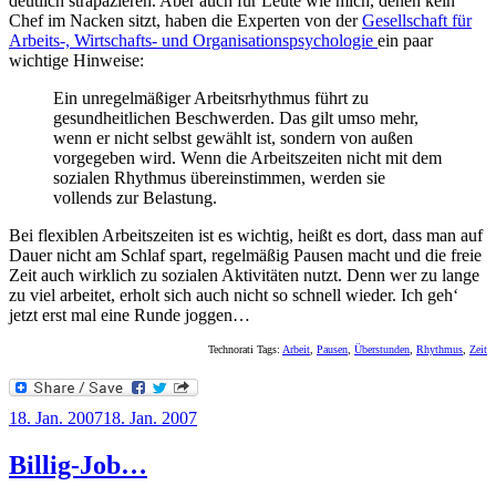
deutlich strapazieren. Aber auch für Leute wie mich, denen kein
Chef im Nacken sitzt, haben die Experten von der
Gesellschaft für
Arbeits-, Wirtschafts- und Organisationspsychologie
ein paar
wichtige Hinweise:
Ein unregelmäßiger Arbeitsrhythmus führt zu
gesundheitlichen Beschwerden. Das gilt umso mehr,
wenn er nicht selbst gewählt ist, sondern von außen
vorgegeben wird. Wenn die Arbeitszeiten nicht mit dem
sozialen Rhythmus übereinstimmen, werden sie
vollends zur Belastung.
Bei flexiblen Arbeitszeiten ist es wichtig, heißt es dort, dass man auf
Dauer nicht am Schlaf spart, regelmäßig Pausen macht und die freie
Zeit auch wirklich zu sozialen Aktivitäten nutzt. Denn wer zu lange
zu viel arbeitet, erholt sich auch nicht so schnell wieder. Ich geh‘
jetzt erst mal eine Runde joggen…
Technorati Tags:
Arbeit
,
Pausen
,
Überstunden
,
Rhythmus
,
Zeit
Veröffentlicht
18. Jan. 2007
18. Jan. 2007
am
Billig-Job…