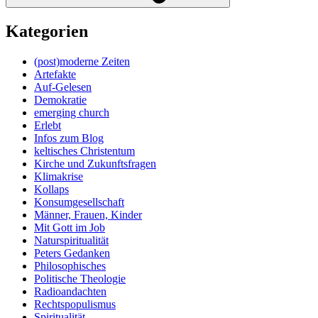
Kategorien
(post)moderne Zeiten
Artefakte
Auf-Gelesen
Demokratie
emerging church
Erlebt
Infos zum Blog
keltisches Christentum
Kirche und Zukunftsfragen
Klimakrise
Kollaps
Konsumgesellschaft
Männer, Frauen, Kinder
Mit Gott im Job
Naturspiritualität
Peters Gedanken
Philosophisches
Politische Theologie
Radioandachten
Rechtspopulismus
Spiritualität