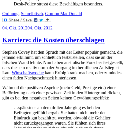
Desk-Policy stresst diese Beschäftigen besonders.
Ordnung
,
Schreibtisch
,
Gordon MadDonald
Veröffentlicht
04. Okt. 2012
04. Okt. 2012
am
Karriere: die Kosten überschlagen
Stephen Covey hat den Spruch mit der Leiter populär gemacht, die
jemand erklimmt, um schließlich festzustellen, dass sie an der
falschen Wand lehnte. Nun haben australische Forscher festgestellt,
dass dies ein relativ normaler Vorgang im beruflichen Aufstieg ist.
Laut
Wirtschaftswoche
kann Erfolg krank machen, oder zumindest
einen faden Nachgeschmack hinterlassen.
Während die positiven Aspekte (mehr Geld, Prestige etc.) einer
Beförderung nach einer gewissen Zeit in den Hintergrund rücken,
gibt es bei den negativen Seiten keinen Gewöhnungseffekt:
…spätestens ab dem dritten Jahr ging es bei den
Befragten gefühlt bergab. Sie hatten nicht mehr den
Eindruck gut bezahlt zu werden, obwohl die Gehälter
nicht zurückgegangen waren. Sie fühlten sich ihres