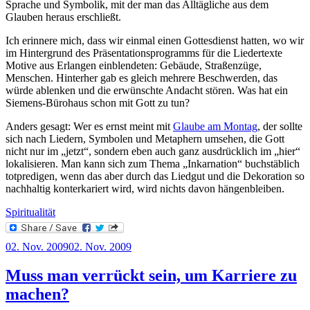
Sprache und Symbolik, mit der man das Alltägliche aus dem
Glauben heraus erschließt.
Ich erinnere mich, dass wir einmal einen Gottesdienst hatten, wo wir
im Hintergrund des Präsentationsprogramms für die Liedertexte
Motive aus Erlangen einblendeten: Gebäude, Straßenzüge,
Menschen. Hinterher gab es gleich mehrere Beschwerden, das
würde ablenken und die erwünschte Andacht stören. Was hat ein
Siemens-Bürohaus schon mit Gott zu tun?
Anders gesagt: Wer es ernst meint mit
Glaube am Montag
, der sollte
sich nach Liedern, Symbolen und Metaphern umsehen, die Gott
nicht nur im „jetzt“, sondern eben auch ganz ausdrücklich im „hier“
lokalisieren. Man kann sich zum Thema „Inkarnation“ buchstäblich
totpredigen, wenn das aber durch das Liedgut und die Dekoration so
nachhaltig konterkariert wird, wird nichts davon hängenbleiben.
Spiritualität
Veröffentlicht
02. Nov. 2009
02. Nov. 2009
am
Muss man verrückt sein, um Karriere zu
machen?