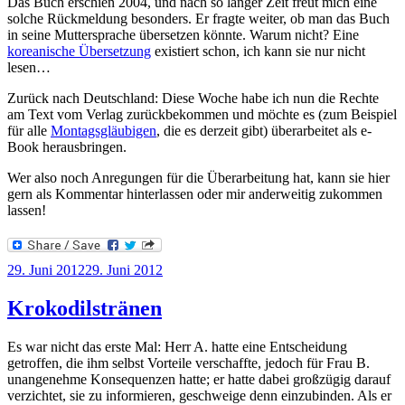
Das Buch erschien 2004, und nach so langer Zeit freut mich eine
solche Rückmeldung besonders. Er fragte weiter, ob man das Buch
in seine Muttersprache übersetzen könnte. Warum nicht? Eine
koreanische Übersetzung
existiert schon, ich kann sie nur nicht
lesen…
Zurück nach Deutschland: Diese Woche habe ich nun die Rechte
am Text vom Verlag zurückbekommen und möchte es (zum Beispiel
für alle
Montagsgläubigen
, die es derzeit gibt) überarbeitet als e-
Book herausbringen.
Wer also noch Anregungen für die Überarbeitung hat, kann sie hier
gern als Kommentar hinterlassen oder mir anderweitig zukommen
lassen!
Veröffentlicht
29. Juni 2012
29. Juni 2012
am
Krokodilstränen
Es war nicht das erste Mal: Herr A. hatte eine Entscheidung
getroffen, die ihm selbst Vorteile verschaffte, jedoch für Frau B.
unangenehme Konsequenzen hatte; er hatte dabei großzügig darauf
verzichtet, sie zu informieren, geschweige denn einzubinden. Als er