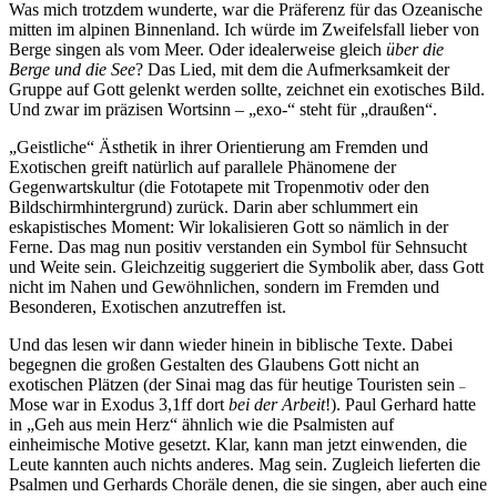
Was mich trotzdem wunderte, war die Präferenz für das Ozeanische
mitten im alpinen Binnenland. Ich würde im Zweifelsfall lieber von
Berge singen als vom Meer. Oder idealerweise gleich
über die
Berge und die See
? Das Lied, mit dem die Aufmerksamkeit der
Gruppe auf Gott gelenkt werden sollte, zeichnet ein exotisches Bild.
Und zwar im präzisen Wortsinn – „exo-“ steht für „draußen“.
„Geistliche“ Ästhetik in ihrer Orientierung am Fremden und
Exotischen greift natürlich auf parallele Phänomene der
Gegenwartskultur (die Fototapete mit Tropenmotiv oder den
Bildschirmhintergrund) zurück. Darin aber schlummert ein
eskapistisches Moment: Wir lokalisieren Gott so nämlich in der
Ferne. Das mag nun positiv verstanden ein Symbol für Sehnsucht
und Weite sein. Gleichzeitig suggeriert die Symbolik aber, dass Gott
nicht im Nahen und Gewöhnlichen, sondern im Fremden und
Besonderen, Exotischen anzutreffen ist.
Und das lesen wir dann wieder hinein in biblische Texte. Dabei
begegnen die großen Gestalten des Glaubens Gott nicht an
exotischen Plätzen (der Sinai mag das für heutige Touristen sein
–
Mose war in Exodus 3,1ff dort
bei der Arbeit
!). Paul Gerhard hatte
in „Geh aus mein Herz“ ähnlich wie die Psalmisten auf
einheimische Motive gesetzt. Klar, kann man jetzt einwenden, die
Leute kannten auch nichts anderes. Mag sein. Zugleich lieferten die
Psalmen und Gerhards Choräle denen, die sie singen, aber auch eine