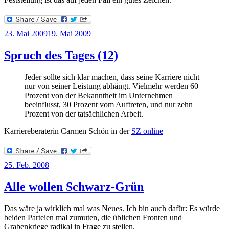
Veröffentlicht
23. Mai 2009
19. Mai 2009
am
Spruch des Tages (12)
Jeder sollte sich klar machen, dass seine Karriere nicht
nur von seiner Leistung abhängt. Vielmehr werden 60
Prozent von der Bekanntheit im Unternehmen
beeinflusst, 30 Prozent vom Auftreten, und nur zehn
Prozent von der tatsächlichen Arbeit.
Karriereberaterin Carmen Schön in der
SZ online
Veröffentlicht
25. Feb. 2008
am
Alle wollen Schwarz-Grün
Das wäre ja wirklich mal was Neues. Ich bin auch dafür: Es würde
beiden Parteien mal zumuten, die üblichen Fronten und
Grabenkriege radikal in Frage zu stellen.