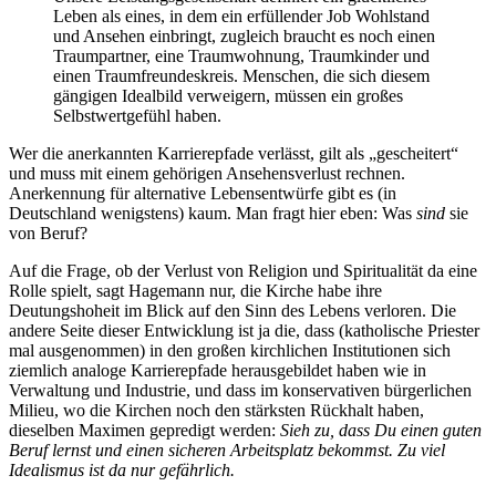
Leben als eines, in dem ein erfüllender Job Wohlstand
und Ansehen einbringt, zugleich braucht es noch einen
Traumpartner, eine Traumwohnung, Traumkinder und
einen Traumfreundeskreis. Menschen, die sich diesem
gängigen Idealbild verweigern, müssen ein großes
Selbstwertgefühl haben.
Wer die anerkannten Karrierepfade verlässt, gilt als „gescheitert“
und muss mit einem gehörigen Ansehensverlust rechnen.
Anerkennung für alternative Lebensentwürfe gibt es (in
Deutschland wenigstens) kaum. Man fragt hier eben: Was
sind
sie
von Beruf?
Auf die Frage, ob der Verlust von Religion und Spiritualität da eine
Rolle spielt, sagt Hagemann nur, die Kirche habe ihre
Deutungshoheit im Blick auf den Sinn des Lebens verloren. Die
andere Seite dieser Entwicklung ist ja die, dass (katholische Priester
mal ausgenommen) in den großen kirchlichen Institutionen sich
ziemlich analoge Karrierepfade herausgebildet haben wie in
Verwaltung und Industrie, und dass im konservativen bürgerlichen
Milieu, wo die Kirchen noch den stärksten Rückhalt haben,
dieselben Maximen gepredigt werden:
Sieh zu, dass Du einen guten
Beruf lernst und einen sicheren Arbeitsplatz bekommst. Zu viel
Idealismus ist da nur gefährlich.