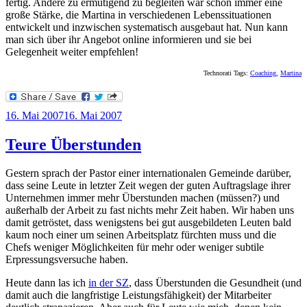
fertig. Andere zu ermutigend zu begleiten war schon immer eine
große Stärke, die Martina in verschiedenen Lebenssituationen
entwickelt und inzwischen systematisch ausgebaut hat. Nun kann
man sich über ihr Angebot online informieren und sie bei
Gelegenheit weiter empfehlen!
Technorati Tags:
Coaching
,
Martina
Veröffentlicht
16. Mai 2007
16. Mai 2007
am
Teure Überstunden
Gestern sprach der Pastor einer internationalen Gemeinde darüber,
dass seine Leute in letzter Zeit wegen der guten Auftragslage ihrer
Unternehmen immer mehr Überstunden machen (müssen?) und
außerhalb der Arbeit zu fast nichts mehr Zeit haben. Wir haben uns
damit getröstet, dass wenigstens bei gut ausgebildeten Leuten bald
kaum noch einer um seinen Arbeitsplatz fürchten muss und die
Chefs weniger Möglichkeiten für mehr oder weniger subtile
Erpressungsversuche haben.
Heute dann las ich
in der SZ
, dass Überstunden die Gesundheit (und
damit auch die langfristige Leistungsfähigkeit) der Mitarbeiter