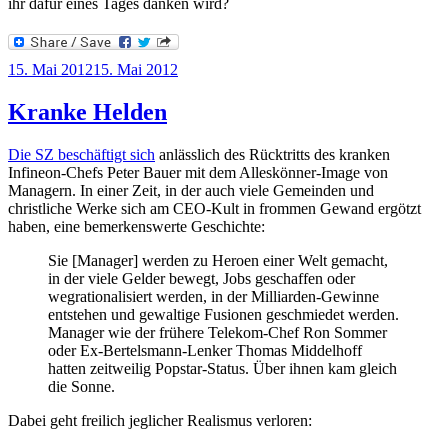
ihr dafür eines Tages danken wird?
Veröffentlicht
15. Mai 2012
15. Mai 2012
am
Kranke Helden
Die SZ beschäftigt sich
anlässlich des Rücktritts des kranken
Infineon-Chefs Peter Bauer mit dem Alleskönner-Image von
Managern. In einer Zeit, in der auch viele Gemeinden und
christliche Werke sich am CEO-Kult in frommen Gewand ergötzt
haben, eine bemerkenswerte Geschichte:
Sie [Manager] werden zu Heroen einer Welt gemacht,
in der viele Gelder bewegt, Jobs geschaffen oder
wegrationalisiert werden, in der Milliarden-Gewinne
entstehen und gewaltige Fusionen geschmiedet werden.
Manager wie der frühere Telekom-Chef Ron Sommer
oder Ex-Bertelsmann-Lenker Thomas Middelhoff
hatten zeitweilig Popstar-Status. Über ihnen kam gleich
die Sonne.
Dabei geht freilich jeglicher Realismus verloren: