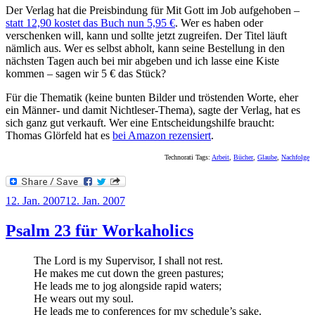
Der Verlag hat die Preisbindung für Mit Gott im Job aufgehoben –
statt 12,90 kostet das Buch nun 5,95 €
. Wer es haben oder
verschenken will, kann und sollte jetzt zugreifen. Der Titel läuft
nämlich aus. Wer es selbst abholt, kann seine Bestellung in den
nächsten Tagen auch bei mir abgeben und ich lasse eine Kiste
kommen – sagen wir 5 € das Stück?
Für die Thematik (keine bunten Bilder und tröstenden Worte, eher
ein Männer- und damit Nichtleser-Thema), sagte der Verlag, hat es
sich ganz gut verkauft. Wer eine Entscheidungshilfe braucht:
Thomas Glörfeld hat es
bei Amazon rezensiert
.
Technorati Tags:
Arbeit
,
Bücher
,
Glaube
,
Nachfolge
Veröffentlicht
12. Jan. 2007
12. Jan. 2007
am
Psalm 23 für Workaholics
The Lord is my Supervisor, I shall not rest.
He makes me cut down the green pastures;
He leads me to jog alongside rapid waters;
He wears out my soul.
He leads me to conferences for my schedule’s sake.