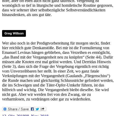
höre, aber oft eben auch nicht ganz taufrisch. Vergebung ist
womöglich so tief in liturgische und homiletische Routine gegossen,
dass wir seltener über selbstbezügliche Selbstverständlichkeiten
hinausdenken, als uns gut täte.
Greg Willson
Wer also noch in der Predigtvorbereitung für morgen steckt, findet
hier reichlich gute Denkanstöße. Bei mir ist die Formulierung von
Emanuel Levinas hängen geblieben, dass Verzeihen es ermöglicht,
„das Band mit der Vergangenheit neu zu knüpfen“ (Seite 44). Dafür
müssen alte Knoten erst mal gelöst werden. Und Derridas Hinweis
(Seite 3), dass sich die Frage der Vergebung eigentlich erst richtig
vom Unverzeihbaren her stellt. In einer Zeit, wo ganz fatale
Verknüpfungen mit der Vergangenheit (Gaulands „Fliegenschiss“)
die Runde machen und gleichzeitig Schlussstriche gefordert werden,
die ins Schweigen und die Täter-Opfer-Umkehr führen, ist das
hilfreich und wichtig. Die Vergangenheit bleibt dieselbe. Sie wird
nicht gut. Aber wir werden frei von den Zwang, sie zu
verharmlosen, zu verdrängen oder gar zu wiederholen.
Veröffentlicht