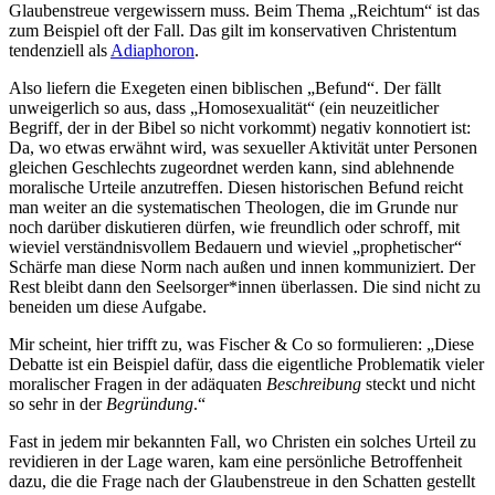
Glaubenstreue vergewissern muss. Beim Thema „Reichtum“ ist das
zum Beispiel oft der Fall. Das gilt im konservativen Christentum
tendenziell als
Adiaphoron
.
Also liefern die Exegeten einen biblischen „Befund“. Der fällt
unweigerlich so aus, dass „Homosexualität“ (ein neuzeitlicher
Begriff, der in der Bibel so nicht vorkommt) negativ konnotiert ist:
Da, wo etwas erwähnt wird, was sexueller Aktivität unter Personen
gleichen Geschlechts zugeordnet werden kann, sind ablehnende
moralische Urteile anzutreffen. Diesen historischen Befund reicht
man weiter an die systematischen Theologen, die im Grunde nur
noch darüber diskutieren dürfen, wie freundlich oder schroff, mit
wieviel verständnisvollem Bedauern und wieviel „prophetischer“
Schärfe man diese Norm nach außen und innen kommuniziert. Der
Rest bleibt dann den Seelsorger*innen überlassen. Die sind nicht zu
beneiden um diese Aufgabe.
Mir scheint, hier trifft zu, was Fischer & Co so formulieren: „Diese
Debatte ist ein Beispiel dafür, dass die eigentliche Problematik vieler
moralischer Fragen in der adäquaten
Beschreibung
steckt und nicht
so sehr in der
Begründung
.“
Fast in jedem mir bekannten Fall, wo Christen ein solches Urteil zu
revidieren in der Lage waren, kam eine persönliche Betroffenheit
dazu, die die Frage nach der Glaubenstreue in den Schatten gestellt