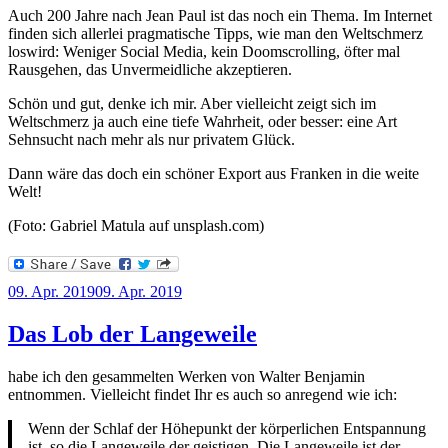
Auch 200 Jahre nach Jean Paul ist das noch ein Thema. Im Internet
finden sich allerlei pragmatische Tipps, wie man den Weltschmerz
loswird: Weniger Social Media, kein Doomscrolling, öfter mal
Rausgehen, das Unvermeidliche akzeptieren.
Schön und gut, denke ich mir. Aber vielleicht zeigt sich im
Weltschmerz ja auch eine tiefe Wahrheit, oder besser: eine Art
Sehnsucht nach mehr als nur privatem Glück.
Dann wäre das doch ein schöner Export aus Franken in die weite
Welt!
(Foto: Gabriel Matula auf unsplash.com)
Veröffentlicht
09. Apr. 2019
09. Apr. 2019
am
Das Lob der Langeweile
habe ich den gesammelten Werken von Walter Benjamin
entnommen. Vielleicht findet Ihr es auch so anregend wie ich:
Wenn der Schlaf der Höhepunkt der körperlichen Entspannung
ist, so die Langeweile der geistigen. Die Langeweile ist der