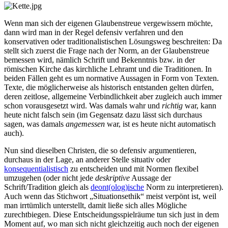
Wenn man sich der eigenen Glaubenstreue vergewissern möchte,
dann wird man in der Regel defensiv verfahren und den
konservativen oder traditionalistischen Lösungsweg beschreiten: Da
stellt sich zuerst die Frage nach der Norm, an der Glaubenstreue
bemessen wird, nämlich Schrift und Bekenntnis bzw. in der
römischen Kirche das kirchliche Lehramt und die Traditionen. In
beiden Fällen geht es um normative Aussagen in Form von Texten.
Texte, die möglicherweise als historisch entstanden gelten dürfen,
deren zeitlose, allgemeine Verbindlichkeit aber zugleich auch immer
schon vorausgesetzt wird. Was damals wahr und
richtig
war, kann
heute nicht falsch sein (im Gegensatz dazu lässt sich durchaus
sagen, was damals
angemessen
war, ist es heute nicht automatisch
auch).
Nun sind dieselben Christen, die so defensiv argumentieren,
durchaus in der Lage, an anderer Stelle situativ oder
konsequentialistisch
zu entscheiden und mit Normen flexibel
umzugehen (oder nicht jede
deskriptive
Aussage der
Schrift/Tradition gleich als
deont(olog)ische
Norm zu interpretieren).
Auch wenn das Stichwort „Situationsethik“ meist verpönt ist, weil
man irrtümlich unterstellt, damit ließe sich alles Mögliche
zurechtbiegen. Diese Entscheidungsspielräume tun sich just in dem
Moment auf, wo man sich nicht gleichzeitig auch noch der eigenen