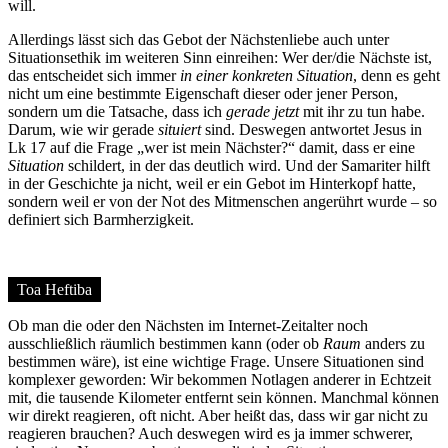
will.
Allerdings lässt sich das Gebot der Nächstenliebe auch unter
Situationsethik im weiteren Sinn einreihen: Wer der/die Nächste ist,
das entscheidet sich immer
in einer konkreten Situation
, denn es geht
nicht um eine bestimmte Eigenschaft dieser oder jener Person,
sondern um die Tatsache, dass ich
gerade jetzt
mit ihr zu tun habe.
Darum, wie wir gerade
situiert
sind. Deswegen antwortet Jesus in
Lk 17 auf die Frage „wer ist mein Nächster?“ damit, dass er eine
Situation
schildert, in der das deutlich wird. Und der Samariter hilft
in der Geschichte ja nicht, weil er ein Gebot im Hinterkopf hatte,
sondern weil er von der Not des Mitmenschen angerührt wurde – so
definiert sich Barmherzigkeit.
Toa Heftiba
Ob man die oder den Nächsten im Internet-Zeitalter noch
ausschließlich räumlich bestimmen kann (oder ob
Raum
anders zu
bestimmen wäre), ist eine wichtige Frage. Unsere Situationen sind
komplexer geworden: Wir bekommen Notlagen anderer in Echtzeit
mit, die tausende Kilometer entfernt sein können. Manchmal können
wir direkt reagieren, oft nicht. Aber heißt das, dass wir gar nicht zu
reagieren brauchen? Auch deswegen wird es ja immer schwerer,