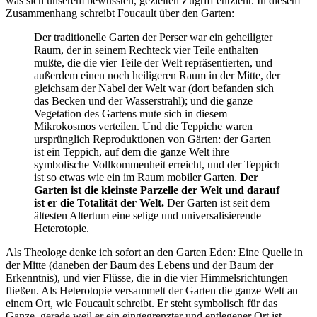
was sich unserem bewussten, gezielten Zugriff entzieht. In diesem
Zusammenhang schreibt Foucault über den Garten:
Der traditionelle Garten der Perser war ein geheiligter
Raum, der in seinem Rechteck vier Teile enthalten
mußte, die die vier Teile der Welt repräsentierten, und
außerdem einen noch heiligeren Raum in der Mitte, der
gleichsam der Nabel der Welt war (dort befanden sich
das Becken und der Wasserstrahl); und die ganze
Vegetation des Gartens mute sich in diesem
Mikrokosmos verteilen. Und die Teppiche waren
ursprünglich Reproduktionen von Gärten: der Garten
ist ein Teppich, auf dem die ganze Welt ihre
symbolische Vollkommenheit erreicht, und der Teppich
ist so etwas wie ein im Raum mobiler Garten.
Der
Garten ist die kleinste Parzelle der Welt und darauf
ist er die Totalität der Welt.
Der Garten ist seit dem
ältesten Altertum eine selige und universalisierende
Heterotopie.
Als Theologe denke ich sofort an den Garten Eden: Eine Quelle in
der Mitte (daneben der Baum des Lebens und der Baum der
Erkenntnis), und vier Flüsse, die in die vier Himmelsrichtungen
fließen. Als Heterotopie versammelt der Garten die ganze Welt an
einem Ort, wie Foucault schreibt. Er steht symbolisch für das
Ganze, gerade weil er ein eingegrenzter und entlegener Ort ist.