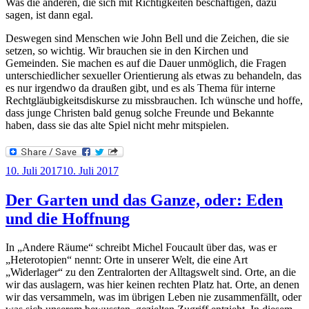
Was die anderen, die sich mit Richtigkeiten beschäftigen, dazu
sagen, ist dann egal.
Deswegen sind Menschen wie John Bell und die Zeichen, die sie
setzen, so wichtig. Wir brauchen sie in den Kirchen und
Gemeinden. Sie machen es auf die Dauer unmöglich, die Fragen
unterschiedlicher sexueller Orientierung als etwas zu behandeln, das
es nur irgendwo da draußen gibt, und es als Thema für interne
Rechtgläubigkeitsdiskurse zu missbrauchen. Ich wünsche und hoffe,
dass junge Christen bald genug solche Freunde und Bekannte
haben, dass sie das alte Spiel nicht mehr mitspielen.
Veröffentlicht
10. Juli 2017
10. Juli 2017
am
Der Garten und das Ganze, oder: Eden
und die Hoffnung
In „Andere Räume“ schreibt Michel Foucault über das, was er
„Heterotopien“ nennt: Orte in unserer Welt, die eine Art
„Widerlager“ zu den Zentralorten der Alltagswelt sind. Orte, an die
wir das auslagern, was hier keinen rechten Platz hat. Orte, an denen
wir das versammeln, was im übrigen Leben nie zusammenfällt, oder