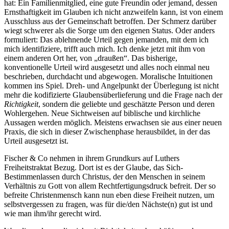
hat: Ein Familienmitglied, eine gute Freundin oder jemand, dessen
Ernsthaftigkeit im Glauben ich nicht anzweifeln kann, ist von einem
Ausschluss aus der Gemeinschaft betroffen. Der Schmerz darüber
wiegt schwerer als die Sorge um den eigenen Status. Oder anders
formuliert: Das ablehnende Urteil gegen jemanden, mit dem ich
mich identifiziere, trifft auch mich. Ich denke jetzt mit ihm von
einem anderen Ort her, von „draußen“. Das bisherige,
konventionelle Urteil wird ausgesetzt und alles noch einmal neu
beschrieben, durchdacht und abgewogen. Moralische Intuitionen
kommen ins Spiel. Dreh- und Angelpunkt der Überlegung ist nicht
mehr die kodifizierte Glaubensüberlieferung und die Frage nach der
Richtigkeit
, sondern die geliebte und geschätzte Person und deren
Wohlergehen. Neue Sichtweisen auf biblische und kirchliche
Aussagen werden möglich. Meistens erwachsen sie aus einer neuen
Praxis, die sich in dieser Zwischenphase herausbildet, in der das
Urteil ausgesetzt ist.
Fischer & Co nehmen in ihrem Grundkurs auf Luthers
Freiheitstraktat Bezug. Dort ist es der Glaube, das Sich-
Bestimmenlassen durch Christus, der den Menschen in seinem
Verhältnis zu Gott von allem Rechtfertigungsdruck befreit. Der so
befreite Christenmensch kann nun eben diese Freiheit nutzen, um
selbstvergessen zu fragen, was für die/den Nächste(n) gut ist und
wie man ihm/ihr gerecht wird.