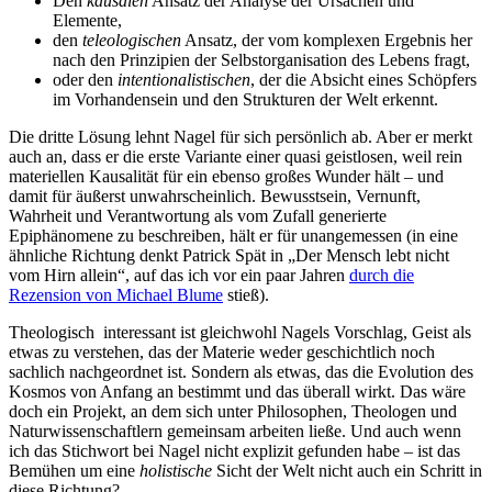
Den
kausalen
Ansatz der Analyse der Ursachen und
Elemente,
den
teleologischen
Ansatz, der vom komplexen Ergebnis her
nach den Prinzipien der Selbstorganisation des Lebens fragt,
oder den
intentionalistischen
, der die Absicht eines Schöpfers
im Vorhandensein und den Strukturen der Welt erkennt.
Die dritte Lösung lehnt Nagel für sich persönlich ab. Aber er merkt
auch an, dass er die erste Variante einer quasi geistlosen, weil rein
materiellen Kausalität für ein ebenso großes Wunder hält – und
damit für äußerst unwahrscheinlich. Bewusstsein, Vernunft,
Wahrheit und Verantwortung als vom Zufall generierte
Epiphänomene zu beschreiben, hält er für unangemessen (in eine
ähnliche Richtung denkt Patrick Spät in „Der Mensch lebt nicht
vom Hirn allein“, auf das ich vor ein paar Jahren
durch die
Rezension von Michael Blume
stieß).
Theologisch interessant ist gleichwohl Nagels Vorschlag, Geist als
etwas zu verstehen, das der Materie weder geschichtlich noch
sachlich nachgeordnet ist. Sondern als etwas, das die Evolution des
Kosmos von Anfang an bestimmt und das überall wirkt. Das wäre
doch ein Projekt, an dem sich unter Philosophen, Theologen und
Naturwissenschaftlern gemeinsam arbeiten ließe. Und auch wenn
ich das Stichwort bei Nagel nicht explizit gefunden habe – ist das
Bemühen um eine
holistische
Sicht der Welt nicht auch ein Schritt in
diese Richtung?