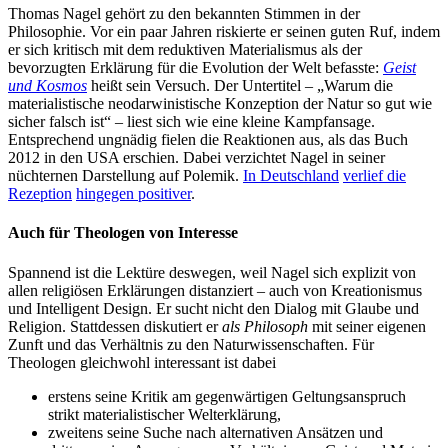
Thomas Nagel gehört zu den bekannten Stimmen in der
Philosophie. Vor ein paar Jahren riskierte er seinen guten Ruf, indem
er sich kritisch mit dem reduktiven Materialismus als der
bevorzugten Erklärung für die Evolution der Welt befasste:
Geist
und Kosmos
heißt sein Versuch. Der Untertitel – „Warum die
materialistische neodarwinistische Konzeption der Natur so gut wie
sicher falsch ist“ – liest sich wie eine kleine Kampfansage.
Entsprechend ungnädig fielen die Reaktionen aus, als das Buch
2012 in den USA erschien. Dabei verzichtet Nagel in seiner
nüchternen Darstellung auf Polemik.
In Deutschland
verlief die
Rezeption
hingegen positiver
.
Auch für Theologen von Interesse
Spannend ist die Lektüre deswegen, weil Nagel sich explizit von
allen religiösen Erklärungen distanziert – auch von Kreationismus
und Intelligent Design. Er sucht nicht den Dialog mit Glaube und
Religion. Stattdessen diskutiert er
als Philosoph
mit seiner eigenen
Zunft und das Verhältnis zu den Naturwissenschaften. Für
Theologen gleichwohl interessant ist dabei
erstens seine Kritik am gegenwärtigen Geltungsanspruch
strikt materialistischer Welterklärung,
zweitens seine Suche nach alternativen Ansätzen und