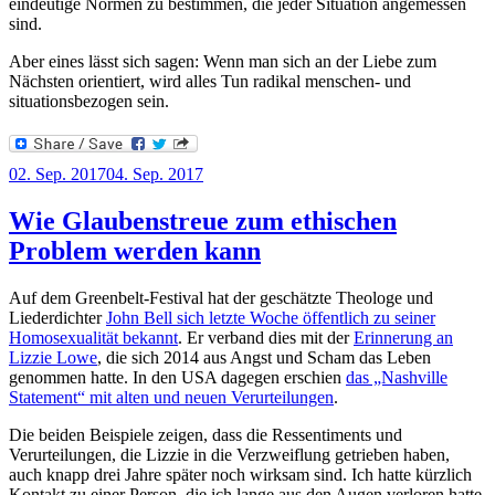
eindeutige Normen zu bestimmen, die jeder Situation angemessen
sind.
Aber eines lässt sich sagen: Wenn man sich an der Liebe zum
Nächsten orientiert, wird alles Tun radikal menschen- und
situationsbezogen sein.
Veröffentlicht
02. Sep. 2017
04. Sep. 2017
am
Wie Glaubenstreue zum ethischen
Problem werden kann
Auf dem Greenbelt-Festival hat der geschätzte Theologe und
Liederdichter
John Bell sich letzte Woche öffentlich zu seiner
Homosexualität bekannt
. Er verband dies mit der
Erinnerung an
Lizzie Lowe
, die sich 2014 aus Angst und Scham das Leben
genommen hatte. In den USA dagegen erschien
das „Nashville
Statement“ mit alten und neuen Verurteilungen
.
Die beiden Beispiele zeigen, dass die Ressentiments und
Verurteilungen, die Lizzie in die Verzweiflung getrieben haben,
auch knapp drei Jahre später noch wirksam sind. Ich hatte kürzlich
Kontakt zu einer Person, die ich lange aus den Augen verloren hatte.