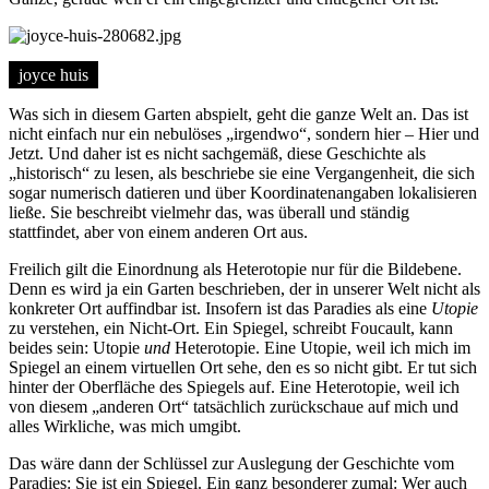
joyce huis
Was sich in diesem Garten abspielt, geht die ganze Welt an. Das ist
nicht einfach nur ein nebulöses „irgendwo“, sondern hier – Hier und
Jetzt. Und daher ist es nicht sachgemäß, diese Geschichte als
„historisch“ zu lesen, als beschriebe sie eine Vergangenheit, die sich
sogar numerisch datieren und über Koordinatenangaben lokalisieren
ließe. Sie beschreibt vielmehr das, was überall und ständig
stattfindet, aber von einem anderen Ort aus.
Freilich gilt die Einordnung als Heterotopie nur für die Bildebene.
Denn es wird ja ein Garten beschrieben, der in unserer Welt nicht als
konkreter Ort auffindbar ist. Insofern ist das Paradies als eine
Utopie
zu verstehen, ein Nicht-Ort. Ein Spiegel, schreibt Foucault, kann
beides sein: Utopie
und
Heterotopie. Eine Utopie, weil ich mich im
Spiegel an einem virtuellen Ort sehe, den es so nicht gibt. Er tut sich
hinter der Oberfläche des Spiegels auf. Eine Heterotopie, weil ich
von diesem „anderen Ort“ tatsächlich zurückschaue auf mich und
alles Wirkliche, was mich umgibt.
Das wäre dann der Schlüssel zur Auslegung der Geschichte vom
Paradies: Sie ist ein Spiegel. Ein ganz besonderer zumal: Wer auch