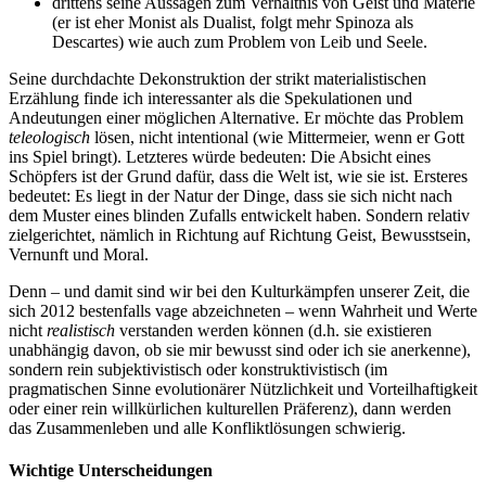
drittens seine Aussagen zum Verhältnis von Geist und Materie
(er ist eher Monist als Dualist, folgt mehr Spinoza als
Descartes) wie auch zum Problem von Leib und Seele.
Seine durchdachte Dekonstruktion der strikt materialistischen
Erzählung finde ich interessanter als die Spekulationen und
Andeutungen einer möglichen Alternative. Er möchte das Problem
teleologisch
lösen, nicht intentional (wie Mittermeier, wenn er Gott
ins Spiel bringt). Letzteres würde bedeuten: Die Absicht eines
Schöpfers ist der Grund dafür, dass die Welt ist, wie sie ist. Ersteres
bedeutet: Es liegt in der Natur der Dinge, dass sie sich nicht nach
dem Muster eines blinden Zufalls entwickelt haben. Sondern relativ
zielgerichtet, nämlich in Richtung auf Richtung Geist, Bewusstsein,
Vernunft und Moral.
Denn – und damit sind wir bei den Kulturkämpfen unserer Zeit, die
sich 2012 bestenfalls vage abzeichneten – wenn Wahrheit und Werte
nicht
realistisch
verstanden werden können (d.h. sie existieren
unabhängig davon, ob sie mir bewusst sind oder ich sie anerkenne),
sondern rein subjektivistisch oder konstruktivistisch (im
pragmatischen Sinne evolutionärer Nützlichkeit und Vorteilhaftigkeit
oder einer rein willkürlichen kulturellen Präferenz), dann werden
das Zusammenleben und alle Konfliktlösungen schwierig.
Wichtige Unterscheidungen