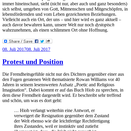
immer hineinschaut, sieht (nicht nur, aber auch und ganz besonders)
sich selbst, umgeben von Gott, Mitmenschen und Mitgeschöpfen, in
lebensfördernden und vom Leben gezeichneten Beziehungen.
Vielleicht auch ein Ort, der uns – und hier wird es ganz aktuell –
auch davor bewahren kann, unsere Welt nur noch
dystopisch
wahrzunehmen, als einen schlimmen Ort ohne Hoffnung.
Veröffentlicht
08. Juli 2017
08. Juli 2017
am
Protest und Position
Die Fremdheitsgefühle nicht nur des Dichters gegenüber einer aus
den Fugen geratenen Welt thematisierte Rowan Williams vor 40
Jahren in seinem lesenswerten Aufsatz „Poetic and Religious
Imagination“. Dabei kommt er auf das Buch Hiob zu sprechen, in
dem diese Fremdheit dargestellt wird. Er beschreibt sehr treffend
und schön, um was es dort geht:
… Hiob verlangt weiterhin eine Antwort, er
verweigert die Resignation gegenüber dem Zustand
der Welt ebenso wie die leichtfertige Rechtfertigung
ihres Zustandes, weil er instinktiv und zutiefst