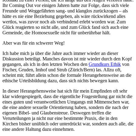
Ihr Coming Out vor einigen Jahren hatte zur Folge, dass sich viele
Freunde und Weggefährten sang- und klanglos zurückzogen – als
hätte es nie eine Beziehung gegeben, als wäre rückwirkend alles
wertlos, was zuvor noch als verbindend erlebt worden war. Zum
Glück reagierten so nicht alle, und zum Glück fand sich auch eine
Gemeinde, die Homosexuelle nicht für unberührbar hält.
Aber was für ein schwerer Weg!
Ich habe mich ja über die Jahre auch immer wieder an dieser
Diskussion beteiligt. Manches davon ist mir wieder durch den Kopf
gegangen, als ich in den letzten Wochen den
Grundkurs Ethik
von
Fischer, Gruden, Imhof und Strub (Zürich/Bern) las. Allzu oft,
scheint mir, führt allein schon die formale Herangehensweise an die
ethische Urteilsbildung dazu, dass sich nichts bewegen kann.
In dieser Herangehensweise hat sich für mein Empfinden oft sehr
klar widergespiegelt, dass die eigentliche Fragestellung gar nicht die
eines guten und verantwortlichen Umgangs mit Mitmenschen war,
die eine andere sexuelle Orientierung haben, sondern die nach der
eigenen Bibel- und Glaubenstreue. Deswegen treffen die
Verurteilungen ja nicht nur eine bestimmte Praxis, die in den
Kirchen bisher unüblich oder unterdrückt war, sondern auch alle, die
eine andere Haltung dazu einnehmen.