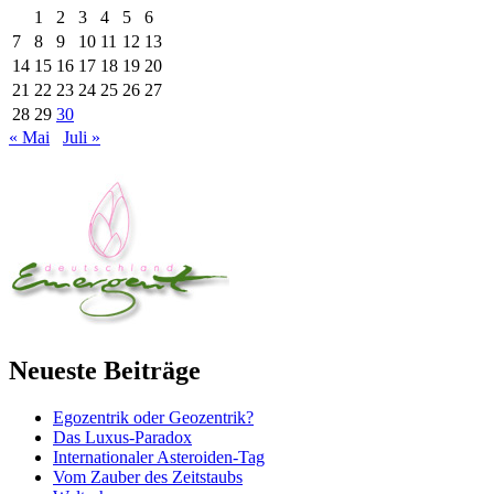
1
2
3
4
5
6
7
8
9
10
11
12
13
14
15
16
17
18
19
20
21
22
23
24
25
26
27
28
29
30
« Mai
Juli »
Neueste Beiträge
Egozentrik oder Geozentrik?
Das Luxus-Paradox
Internationaler Asteroiden-Tag
Vom Zauber des Zeitstaubs