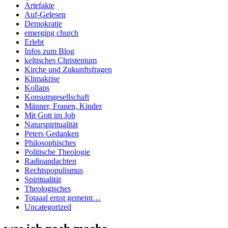
Artefakte
Auf-Gelesen
Demokratie
emerging church
Erlebt
Infos zum Blog
keltisches Christentum
Kirche und Zukunftsfragen
Klimakrise
Kollaps
Konsumgesellschaft
Männer, Frauen, Kinder
Mit Gott im Job
Naturspiritualität
Peters Gedanken
Philosophisches
Politische Theologie
Radioandachten
Rechtspopulismus
Spiritualität
Theologisches
Totaaal ernst gemeint…
Uncategorized