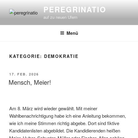
Zum
PEREGRINATIO
Inhalt
auf zu neuen Ufern
springen
Menü
KATEGORIE:
DEMOKRATIE
VERÖFFENTLICHT
17. FEB. 2026
AM
Mensch, Meier!
Am 8. März wird wieder gewählt. Mit meiner
Wahlbenachrichtigung habe ich eine Anleitung bekommen,
wie ich meine Stimmen richtig abgebe. Dort sind fiktive
Kandidatenlisten abgebildet. Die Kandidierenden heißen
Maier, Huber, Schuster, Müller oder Fischer. Alles schöne