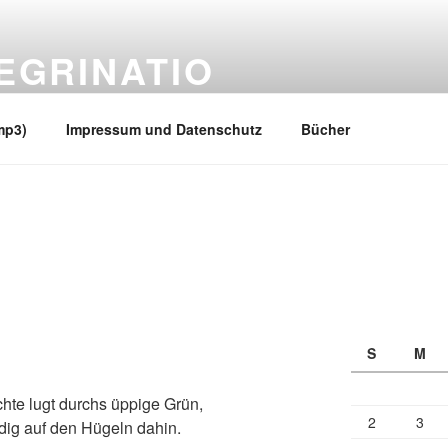
EGRINATIO
 Ufern
mp3)
Impressum und Datenschutz
Bücher
S
M
chte lugt durchs üppige Grün,
2
3
dig auf den Hügeln dahin.