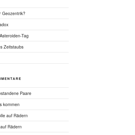
r Geozentrik?
adox
 Asteroiden-Tag
s Zeitstaubs
MMENTARE
standene Paare
hs kommen
lle auf Rädern
 auf Rädern