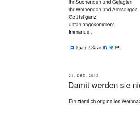
ihr Suchenden und Gejagten
ihr Weinenden und Armseligen
Gott ist ganz
unten angekommen:
Immanuel.
VERÖFFENTLICHT
21. DEZ. 2012
AM
Damit werden sie n
Ein ziemlich originelles Weihn