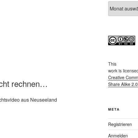
Archiv
This
work
is license
Creative Commo
icht rechnen…
Share Alike 2.
achtsvideo aus Neuseeland
META
Registrieren
Anmelden