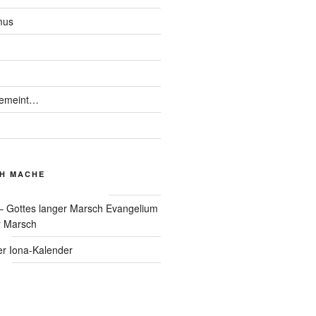
mus
gemeint…
CH MACHE
Evangelium
r Marsch
Iona-Kalender