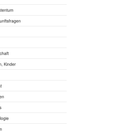
istentum
unftsfragen
chaft
, Kinder
t
en
s
logie
n