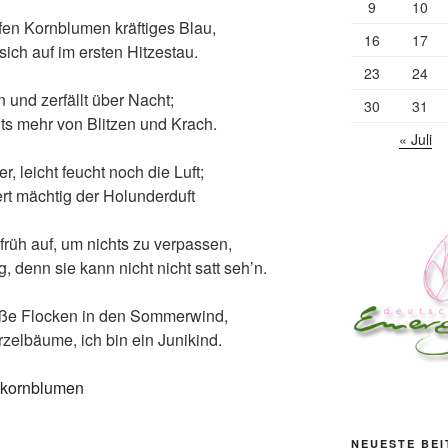
9
10
fen Kornblumen kräftiges Blau,
16
17
 sich auf im ersten Hitzestau.
23
24
n und zerfällt über Nacht;
30
31
ts mehr von Blitzen und Krach.
« Juli
r, leicht feucht noch die Luft;
rt mächtig der Holunderduft
früh auf, um nichts zu verpassen,
g, denn sie kann nicht nicht satt seh’n.
iße Flocken in den Sommerwind,
zelbäume, ich bin ein Junikind.
NEUESTE BE