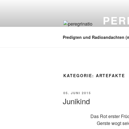
Zum
Inhalt
PER
springen
auf zu neuen
Predigten und Radioandachten (
KATEGORIE:
ARTEFAKTE
VERÖFFENTLICHT
05. JUNI 2015
AM
Junikind
Das Rot erster Frü
Gerste wogt sei