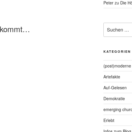
Peter
zu
Die Hö
Suche
t kommt…
nach:
KATEGORIEN
(post)moderne 
Artefakte
Auf-Gelesen
Demokratie
emerging chur
Erlebt
Infos zum Blog