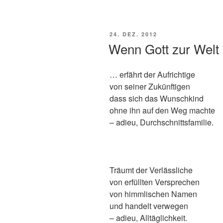
VERÖFFENTLICHT
24. DEZ. 2012
AM
Wenn Gott zur Wel
… erfährt der Aufrichtige
von seiner Zukünftigen
dass sich das Wunschkind
ohne ihn auf den Weg machte
– adieu, Durchschnittsfamilie.
Träumt der Verlässliche
von erfüllten Versprechen
von himmlischen Namen
und handelt verwegen
– adieu, Alltäglichkeit.