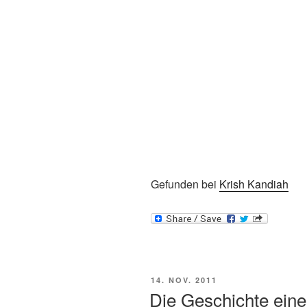
Gefunden bei
Krish Kandiah
VERÖFFENTLICHT
14. NOV. 2011
AM
Die Geschichte ein