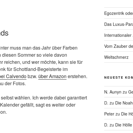
Egozentrik ode
Das Luxus-Par
nds
Internationaler
Vom Zauber de
nter muss man das Jahr über Farben
h diesen Sommer so viele davon
Weltschmerz
hr reichen, und wer möchte, kann sie für
k für Schottland-Begeisterte im
bei Calvendo
bzw.
über Amazon
erstehen.
NEUESTE KO
au der Fotos.
N. Aunyn
zu
Ge
elbst wählen. Ich werde dabei garantiert
D.
zu
Die Noa
Kalender gefällt, sagt es weiter oder
ion.
Peter
zu
Die Hö
D.
zu
Die Hölle