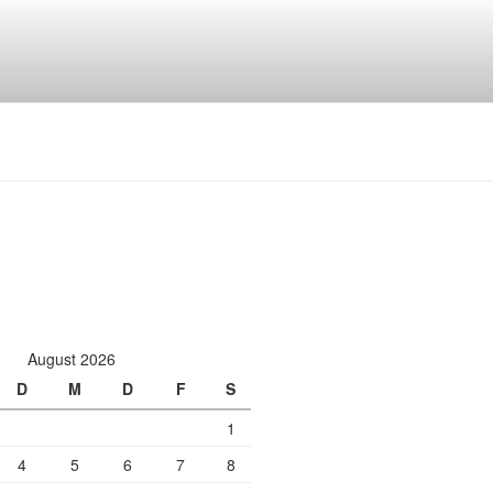
August 2026
D
M
D
F
S
1
4
5
6
7
8