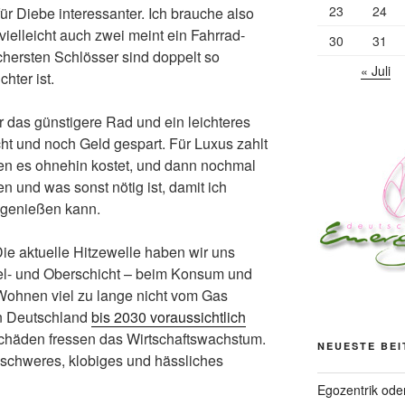
23
24
für Diebe interessanter. Ich brauche also
vielleicht auch zwei meint ein Fahrrad-
30
31
chersten Schlösser sind doppelt so
« Juli
hter ist.
r das günstigere Rad und ein leichteres
t und noch Geld gespart. Für Luxus zahlt
en es ohnehin kostet, und dann nochmal
n und was sonst nötig ist, damit ich
 genießen kann.
Die aktuelle Hitzewelle haben wir uns
ttel- und Oberschicht – beim Konsum und
Wohnen viel zu lange nicht vom Gas
in Deutschland
bis 2030 voraussichtlich
chäden fressen das Wirtschaftswachstum.
NEUESTE BE
schweres, klobiges und hässliches
Egozentrik ode