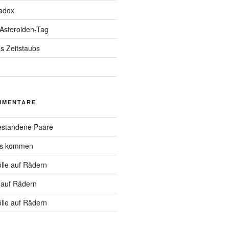
adox
 Asteroiden-Tag
s Zeitstaubs
MMENTARE
standene Paare
hs kommen
lle auf Rädern
 auf Rädern
lle auf Rädern