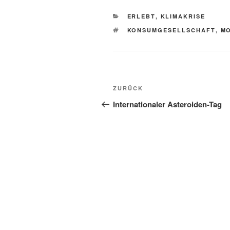
KATEGORIEN
ERLEBT
,
KLIMAKRISE
SCHLAGWÖRTER
KONSUMGESELLSCHAFT
,
M
Beitragsnavigation
Vorheriger
ZURÜCK
Beitrag
Internationaler Asteroiden-Tag