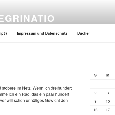
EGRINATIO
 Ufern
mp3)
Impressum und Datenschutz
Bücher
S
M
 stöbere im Netz. Wenn ich dreihundert
2
3
me ich ein Rad, das ein paar hundert
 wer will schon unnötiges Gewicht den
9
10
16
17