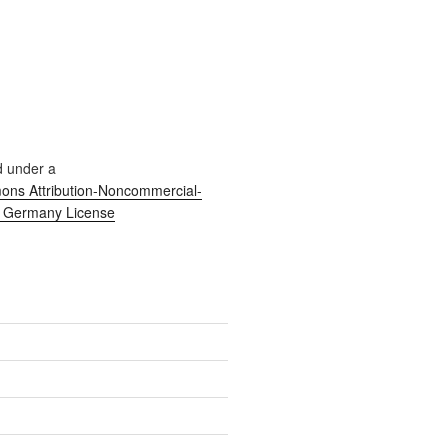
d under a
ns Attribution-Noncommercial-
0 Germany License