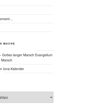
gemeint…
CH MACHE
Evangelium
r Marsch
Iona-Kalender