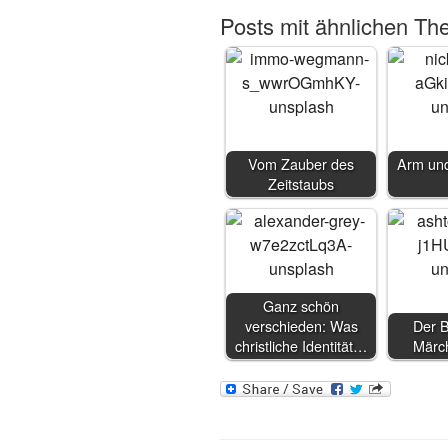
Posts mit ähnlichen Th
Vom Zauber des
Arm und
Zeitstaubs
Ganz schön
verschieden: Was
Der 
christliche Identität…
Märc