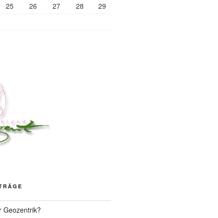
25
26
27
28
29
ITRÄGE
r Geozentrik?