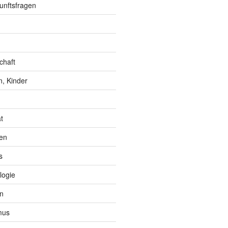
unftsfragen
chaft
, Kinder
t
en
s
logie
n
mus