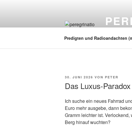
Zum
Inhalt
PER
springen
auf zu neuen
Predigten und Radioandachten (
VERÖFFENTLICHT
30. JUNI 2026
VON
PETER
AM
Das Luxus-Paradox
Ich suche ein neues Fahrrad und
Euro mehr ausgebe, dann bekom
Gramm leichter ist. Verlockend,
Berg hinauf wuchten?