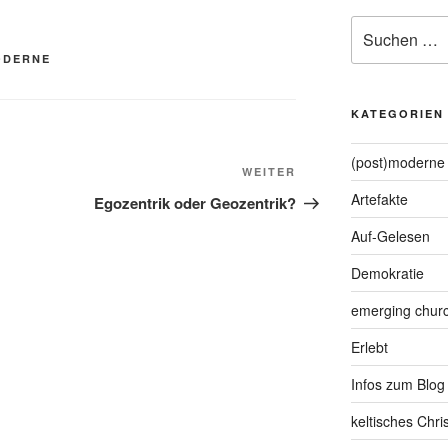
Suche
nach:
ODERNE
KATEGORIEN
(post)moderne 
Nächster
WEITER
Beitrag
Artefakte
Egozentrik oder Geozentrik?
Auf-Gelesen
Demokratie
emerging chur
Erlebt
Infos zum Blog
keltisches Chr