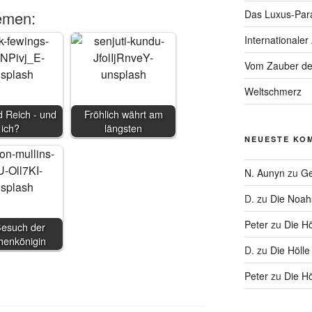
Das Luxus-Par
emen:
Internationaler
Vom Zauber de
Weltschmerz
 Reich - und
Fröhlich währt am
ich?
längsten
NEUESTE KO
N. Aunyn
zu
Ge
D.
zu
Die Noa
Peter
zu
Die Hö
Besuch der
henkönigin
D.
zu
Die Hölle
Peter
zu
Die Hö