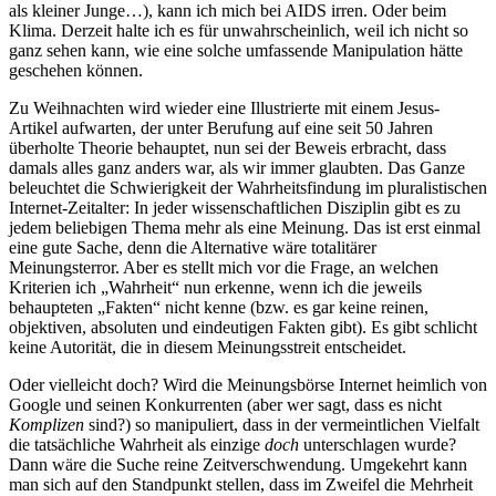
als kleiner Junge…), kann ich mich bei AIDS irren. Oder beim
Klima. Derzeit halte ich es für unwahrscheinlich, weil ich nicht so
ganz sehen kann, wie eine solche umfassende Manipulation hätte
geschehen können.
Zu Weihnachten wird wieder eine Illustrierte mit einem Jesus-
Artikel aufwarten, der unter Berufung auf eine seit 50 Jahren
überholte Theorie behauptet, nun sei der Beweis erbracht, dass
damals alles ganz anders war, als wir immer glaubten. Das Ganze
beleuchtet die Schwierigkeit der Wahrheitsfindung im pluralistischen
Internet-Zeitalter: In jeder wissenschaftlichen Disziplin gibt es zu
jedem beliebigen Thema mehr als eine Meinung. Das ist erst einmal
eine gute Sache, denn die Alternative wäre totalitärer
Meinungsterror. Aber es stellt mich vor die Frage, an welchen
Kriterien ich „Wahrheit“ nun erkenne, wenn ich die jeweils
behaupteten „Fakten“ nicht kenne (bzw. es gar keine reinen,
objektiven, absoluten und eindeutigen Fakten gibt). Es gibt schlicht
keine Autorität, die in diesem Meinungsstreit entscheidet.
Oder vielleicht doch? Wird die Meinungsbörse Internet heimlich von
Google und seinen Konkurrenten (aber wer sagt, dass es nicht
Komplizen
sind?) so manipuliert, dass in der vermeintlichen Vielfalt
die tatsächliche Wahrheit als einzige
doch
unterschlagen wurde?
Dann wäre die Suche reine Zeitverschwendung. Umgekehrt kann
man sich auf den Standpunkt stellen, dass im Zweifel die Mehrheit