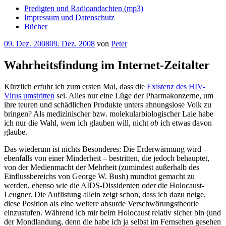
Predigten und Radioandachten (mp3)
Impressum und Datenschutz
Bücher
Veröffentlicht
09. Dez. 2008
09. Dez. 2008
von
Peter
am
Wahrheitsfindung im Internet-Zeitalter
Kürzlich erfuhr ich zum ersten Mal, dass die
Existenz des HIV-
Virus umstritten
sei. Alles nur eine Lüge der Pharmakonzerne, um
ihre teuren und schädlichen Produkte unters ahnungslose Volk zu
bringen? Als medizinischer bzw. molekularbiologischer Laie habe
ich nur die Wahl,
wem
ich glauben will, nicht
ob
ich etwas davon
glaube.
Das wiederum ist nichts Besonderes: Die Erderwärmung wird –
ebenfalls von einer Minderheit – bestritten, die jedoch behauptet,
von der Medienmacht der Mehrheit (zumindest außerhalb des
Einflussbereichs von George W. Bush) mundtot gemacht zu
werden, ebenso wie die AIDS-Dissidenten oder die Holocaust-
Leugner. Die Auflistung allein zeigt schon, dass ich dazu neige,
diese Position als eine weitere absurde Verschwörungstheorie
einzustufen. Während ich mir beim Holocaust relativ sicher bin (und
der Mondlandung, denn die habe ich ja selbst im Fernsehen gesehen