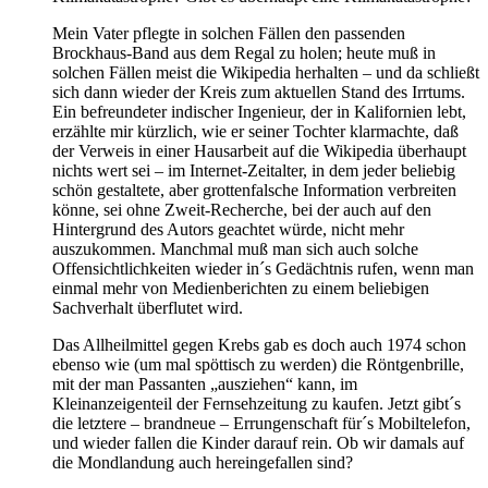
Mein Vater pflegte in solchen Fällen den passenden
Brockhaus-Band aus dem Regal zu holen; heute muß in
solchen Fällen meist die Wikipedia herhalten – und da schließt
sich dann wieder der Kreis zum aktuellen Stand des Irrtums.
Ein befreundeter indischer Ingenieur, der in Kalifornien lebt,
erzählte mir kürzlich, wie er seiner Tochter klarmachte, daß
der Verweis in einer Hausarbeit auf die Wikipedia überhaupt
nichts wert sei – im Internet-Zeitalter, in dem jeder beliebig
schön gestaltete, aber grottenfalsche Information verbreiten
könne, sei ohne Zweit-Recherche, bei der auch auf den
Hintergrund des Autors geachtet würde, nicht mehr
auszukommen. Manchmal muß man sich auch solche
Offensichtlichkeiten wieder in´s Gedächtnis rufen, wenn man
einmal mehr von Medienberichten zu einem beliebigen
Sachverhalt überflutet wird.
Das Allheilmittel gegen Krebs gab es doch auch 1974 schon
ebenso wie (um mal spöttisch zu werden) die Röntgenbrille,
mit der man Passanten „ausziehen“ kann, im
Kleinanzeigenteil der Fernsehzeitung zu kaufen. Jetzt gibt´s
die letztere – brandneue – Errungenschaft für´s Mobiltelefon,
und wieder fallen die Kinder darauf rein. Ob wir damals auf
die Mondlandung auch hereingefallen sind?