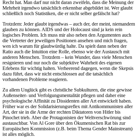
Recht hat. Man darf nur nicht daran zweifeln, dass die Meinung der
Mehrheit irgendwo tatsächlich erkennbar abgebildet ist. Wer glaubt
schließlich noch Statistiken, die er nicht selber gefälscht hat?
Trotzdem: Jeder glaubt irgendwas – auch der, der meint, niemandem
glauben zu können. AIDS und der Holocaust sind ja kein rein
logisches Problem. Ich muss mir also neben den Argumenten auch
die Vertreter der jeweiligen Positionen ansehen und mich fragen,
wen ich warum für glaubwürdig halte. Da spielt dann neben der
Ratio auch die Intuition eine Rolle, ebenso wie der Austausch mit
anderen Menschen. Trotzdem – kein Wunder, dass viele Menschen
resignieren und nur noch die subjektive Wahrheit des eigenen
Erlebens für wichtig halten. Verheerend dagegen, wenn die Skepsis
dazu führt, dass wir nicht entschlossen auf die tatsächlich
vorhandenen Probleme reagieren.
Zu allem Unglück gibt es christliche Subkulturen, die eine gewisse
Außenseiter- und Verfolgungsmentalität pflegen und daher eine
psychologische Affinität zu Dissidenten aller Art entwickelt haben.
Früher war es der Solidarisierungsreflex mit Antikommunisten aller
Art, der sie in die Arme der rechten Diktatoren von Hitler bis
Pinochet trieb. Aber die Protagonisten der Weltverschwörung sind
austauschbar. Von Al Gore über den Ökumenischen Rat bis zur
Europäischen Kommission (z.B. beim Thema Gender Mainstream)
ist alles möglich.