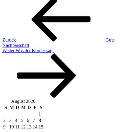
Beitragsnavigation
Beitrag
Zurück
Gute
Nachbarschaft
Nächster
Weiter
Was der Körper sagt
Beitrag
August 2026
S
M
D
M
D
F
S
1
2
3
4
5
6
7
8
9
10
11
12
13
14
15