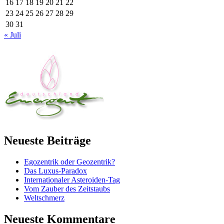
16
17
18
19
20
21
22
23
24
25
26
27
28
29
30
31
« Juli
Neueste Beiträge
Egozentrik oder Geozentrik?
Das Luxus-Paradox
Internationaler Asteroiden-Tag
Vom Zauber des Zeitstaubs
Weltschmerz
Neueste Kommentare