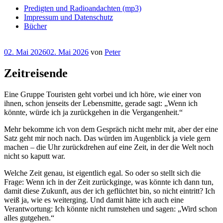
Predigten und Radioandachten (mp3)
Impressum und Datenschutz
Bücher
Veröffentlicht
02. Mai 2026
02. Mai 2026
von
Peter
am
Zeitreisende
Eine Gruppe Touristen geht vorbei und ich höre, wie einer von
ihnen, schon jenseits der Lebensmitte, gerade sagt: „Wenn ich
könnte, würde ich ja zurückgehen in die Vergangenheit.“
Mehr bekomme ich von dem Gespräch nicht mehr mit, aber der eine
Satz geht mir noch nach. Das würden im Augenblick ja viele gern
machen – die Uhr zurückdrehen auf eine Zeit, in der die Welt noch
nicht so kaputt war.
Welche Zeit genau, ist eigentlich egal. So oder so stellt sich die
Frage: Wenn ich in der Zeit zurückginge, was könnte ich dann tun,
damit diese Zukunft, aus der ich geflüchtet bin, so nicht eintritt? Ich
weiß ja, wie es weiterging. Und damit hätte ich auch eine
Verantwortung: Ich könnte nicht rumstehen und sagen: „Wird schon
alles gutgehen.“