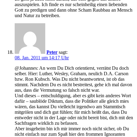
auszuspielen. Ich finde es nur scheinheilig einen liebenden
Gott zu predigen und dann ohne Scham Raubbau an Mensch
und Natur zu betreiben.
Peter
sagt:
08. Jan. 2011 um 14:17 Uhr
@Johannes: An wem Du Dich orientierst, verrätst Du doch
selber. Hier: Luther, Wesley, Graham, neulich D.A. Carson
bzw. Ron Kubsch. Was Du nicht beantwortest, ist ob das
stimmt. Nachdem Du es nicht bestreitest, gehe ich mal davon
aus, dass die Vermutung so falsch nicht war.
Und dieses – entschuldigung, aber es gibt kein anderes Wort
dafür – saublöde Diktum, dass die Politiker alle gleich mies
wären, das kannst Du vielleicht irgendwo am Stammtisch
mitgrölen und dich gut fühlen; für mich heißt das, dass Du
entweder nicht in der Lage oder nicht bereit bist, dich mit den
Sachfragen wirklich zu befassen.
Aber insgeheim bin ich mir immer noch nicht sicher, ob Du
nicht einfach nur zum Spaß hier den frommen Ignoranten