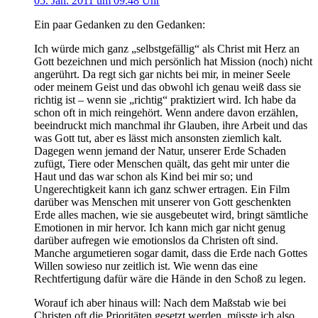
05. Jan. 2011 um 09:48 Uhr
Ein paar Gedanken zu den Gedanken:
Ich würde mich ganz „selbstgefällig“ als Christ mit Herz an
Gott bezeichnen und mich persönlich hat Mission (noch) nicht
angerührt. Da regt sich gar nichts bei mir, in meiner Seele
oder meinem Geist und das obwohl ich genau weiß dass sie
richtig ist – wenn sie „richtig“ praktiziert wird. Ich habe da
schon oft in mich reingehört. Wenn andere davon erzählen,
beeindruckt mich manchmal ihr Glauben, ihre Arbeit und das
was Gott tut, aber es lässt mich ansonsten ziemlich kalt.
Dagegen wenn jemand der Natur, unserer Erde Schaden
zufügt, Tiere oder Menschen quält, das geht mir unter die
Haut und das war schon als Kind bei mir so; und
Ungerechtigkeit kann ich ganz schwer ertragen. Ein Film
darüber was Menschen mit unserer von Gott geschenkten
Erde alles machen, wie sie ausgebeutet wird, bringt sämtliche
Emotionen in mir hervor. Ich kann mich gar nicht genug
darüber aufregen wie emotionslos da Christen oft sind.
Manche argumetieren sogar damit, dass die Erde nach Gottes
Willen sowieso nur zeitlich ist. Wie wenn das eine
Rechtfertigung dafür wäre die Hände in den Schoß zu legen.
Worauf ich aber hinaus will: Nach dem Maßstab wie bei
Christen oft die Prioritäten gesetzt werden, müsste ich also