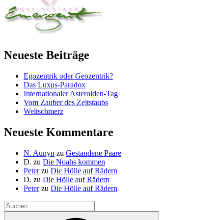
Neueste Beiträge
Egozentrik oder Geozentrik?
Das Luxus-Paradox
Internationaler Asteroiden-Tag
Vom Zauber des Zeitstaubs
Weltschmerz
Neueste Kommentare
N. Aunyn
zu
Gestandene Paare
D.
zu
Die Noahs kommen
Peter
zu
Die Hölle auf Rädern
D.
zu
Die Hölle auf Rädern
Peter
zu
Die Hölle auf Rädern
Suche
nach:
Suchen