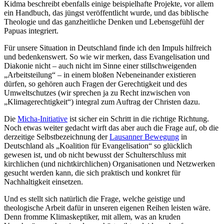
Kidma beschreibt ebenfalls einige beispielhafte Projekte, vor allem
ein Handbuch, das jüngst veröffentlicht wurde, und das biblische
Theologie und das ganzheitliche Denken und Lebensgefühl der
Papuas integriert.
Für unsere Situation in Deutschland finde ich den Impuls hilfreich
und bedenkenswert. So wie wir merken, dass Evangelisation und
Diakonie nicht – auch nicht im Sinne einer stillschweigenden
„Arbeitsteilung“ – in einem bloßen Nebeneinander existieren
dürfen, so gehören auch Fragen der Gerechtigkeit und des
Umweltschutzes (wir sprechen ja zu Recht inzwischen von
„Klimagerechtigkeit“) integral zum Auftrag der Christen dazu.
Die
Micha-Initiative
ist sicher ein Schritt in die richtige Richtung.
Noch etwas weiter gedacht wirft das aber auch die Frage auf, ob die
derzeitige Selbstbezeichnung der
Lausanner Bewegung
in
Deutschland als „Koalition für Evangelisation“ so glücklich
gewesen ist, und ob nicht bewusst der Schulterschluss mit
kirchlichen (und nichtkirchlichen) Organisationen und Netzwerken
gesucht werden kann, die sich praktisch und konkret für
Nachhaltigkeit einsetzen.
Und es stellt sich natürlich die Frage, welche geistige und
theologische Arbeit dafür in unseren eigenen Reihen leisten wäre.
Denn fromme Klimaskeptiker, mit allem, was an kruden