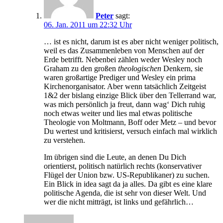
Peter
sagt:
06. Jan. 2011 um 22:32 Uhr
… ist es nicht, darum ist es aber nicht weniger politisch,
weil es das Zusammenleben von Menschen auf der
Erde betrifft. Nebenbei zählen weder Wesley noch
Graham zu den großen
theologischen
Denkern, sie
waren großartige Prediger und Wesley ein prima
Kirchenorganisator. Aber wenn tatsächlich Zeitgeist
1&2 der bislang einzige Blick über den Tellerrand war,
was mich persönlich ja freut, dann wag‘ Dich ruhig
noch etwas weiter und lies mal etwas politische
Theologie von Moltmann, Boff oder Metz – und bevor
Du wertest und kritisierst, versuch einfach mal wirklich
zu verstehen.
Im übrigen sind die Leute, an denen Du Dich
orientierst, politisch natürlich rechts (konservativer
Flügel der Union bzw. US-Republikaner) zu suchen.
Ein Blick in idea sagt da ja alles. Da gibt es eine klare
politische Agenda, die ist sehr von dieser Welt. Und
wer die nicht mitträgt, ist links und gefährlich…