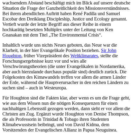
wachsendem Abstand beschäftigt mich im Blick auf unsere deutsche
Situation die Frage der Ganzheitlichkeit des Missionsverständnisses.
Bei ihrem abendlichen Auftritt haben René Padilla und Samuel
Escobar den Dreiklang Discipleship, Justice und Ecology genannt.
Vertieft wurde der letzte Begriff aus dieser Reihe in einem
hochkarätig besetzten Multiplex unter der Leitung von Ken
Gnanakan mit dem Titel „The Environmental Crisis“.
Inhaltlich wurde uns nichts Neues geboten, das Neue war die
Klarheit, in der hier Evangelikale Position beziehen.
Sir John
Houghton
, früher Vizepräsident des
Weltklimarates
, stellte die
Forschungsergebnisse kurz vor und wies alle
Verschwörungstheorien (die unter Evangelikalen in Nordamerika,
aber auch hierzulande durchaus populär sind) deutlich zurück. Die
Folgekosten des Kimawandels treffen vor allem die armen Länder
der Erde, während die Hauptverursacher in den reichen Ländern zu
suchen sind – auch in Westeuropa.
Für Houghton sind die Fakten klar, aber wenn es um die Frage geht,
wie aus dem Wissen nun die nötigen Konsequenzen für einen
nachhaltigen Lebensstil gezogen werden, dann sieht er vor allem die
Christen am Zug. Ergänzt wurde Houghton von Denise Thompson,
die als Professorin in Trinidad & Tobago ihren Studenten
Klimabewusstsein beibringt, und von David Kidma, dem
Vorsitzenden der Evangelischen Allianz in Papua Neuguinea.