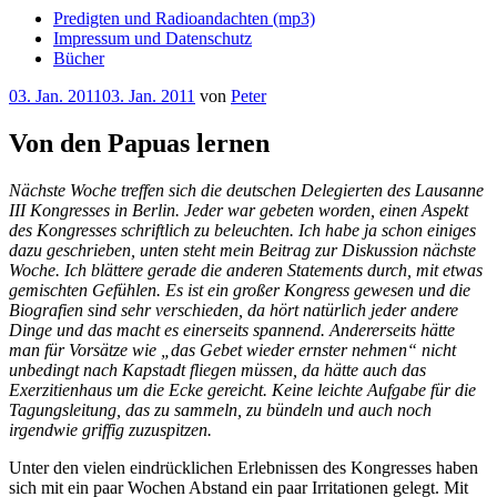
Predigten und Radioandachten (mp3)
Impressum und Datenschutz
Bücher
Veröffentlicht
03. Jan. 2011
03. Jan. 2011
von
Peter
am
Von den Papuas lernen
Nächste Woche treffen sich die deutschen Delegierten des Lausanne
III Kongresses in Berlin. Jeder war gebeten worden, einen Aspekt
des Kongresses schriftlich zu beleuchten. Ich habe ja schon einiges
dazu geschrieben, unten steht mein Beitrag zur Diskussion nächste
Woche. Ich blättere gerade die anderen Statements durch, mit etwas
gemischten Gefühlen. Es ist ein großer Kongress gewesen und die
Biografien sind sehr verschieden, da hört natürlich jeder andere
Dinge und das macht es einerseits spannend. Andererseits hätte
man für Vorsätze wie „das Gebet wieder ernster nehmen“ nicht
unbedingt nach Kapstadt fliegen müssen, da hätte auch das
Exerzitienhaus um die Ecke gereicht. Keine leichte Aufgabe für die
Tagungsleitung, das zu sammeln, zu bündeln und auch noch
irgendwie griffig zuzuspitzen.
Unter den vielen eindrücklichen Erlebnissen des Kongresses haben
sich mit ein paar Wochen Abstand ein paar Irritationen gelegt. Mit