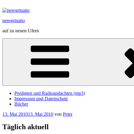
Zum
Inhalt
springen
peregrinatio
auf zu neuen Ufern
Predigten und Radioandachten (mp3)
Impressum und Datenschutz
Bücher
Veröffentlicht
13. Mai 2010
13. Mai 2010
von
Peter
am
Täglich aktuell