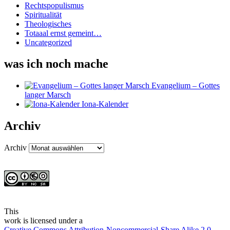
Rechtspopulismus
Spiritualität
Theologisches
Totaaal ernst gemeint…
Uncategorized
was ich noch mache
Evangelium – Gottes
langer Marsch
Iona-Kalender
Archiv
Archiv
This
work
is licensed under a
Creative Commons Attribution-Noncommercial-Share Alike 2.0