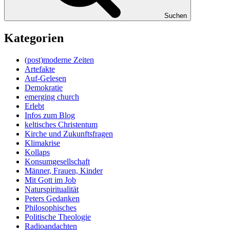
Suchen
Kategorien
(post)moderne Zeiten
Artefakte
Auf-Gelesen
Demokratie
emerging church
Erlebt
Infos zum Blog
keltisches Christentum
Kirche und Zukunftsfragen
Klimakrise
Kollaps
Konsumgesellschaft
Männer, Frauen, Kinder
Mit Gott im Job
Naturspiritualität
Peters Gedanken
Philosophisches
Politische Theologie
Radioandachten