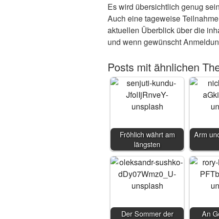
Es wird übersichtlich genug sei
Auch eine tageweise Teilnahme 
aktuellen Überblick über die in
und wenn gewünscht Anmeldun
Posts mit ähnlichen Th
Fröhlich währt am
Arm und
längsten
Der Sommer der
An Go