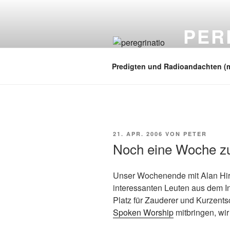
Zum
Inhalt
PER
springen
auf zu neuen
Predigten und Radioandachten (
VERÖFFENTLICHT
21. APR. 2006
VON
PETER
AM
Noch eine Woche z
Unser Wochenende mit Alan Hi
interessanten Leuten aus dem In
Platz für Zauderer und Kurzents
Spoken Worship
mitbringen, wir