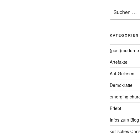
Suche
nach:
KATEGORIEN
(post)moderne 
Artefakte
Auf-Gelesen
Demokratie
emerging chur
Erlebt
Infos zum Blog
keltisches Chr