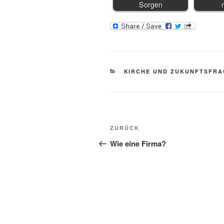
Sorgen
KATEGORIEN
KIRCHE UND ZUKUNFTSFR
Beitragsnavigation
Vorheriger
ZURÜCK
Beitrag
Wie eine Firma?