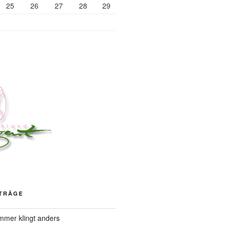
25
26
27
28
29
ITRÄGE
mer klingt anders