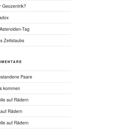
r Geozentrik?
adox
 Asteroiden-Tag
s Zeitstaubs
MMENTARE
standene Paare
hs kommen
lle auf Rädern
 auf Rädern
lle auf Rädern