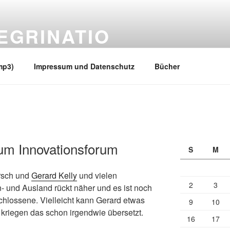
EGRINATIO
 Ufern
mp3)
Impressum und Datenschutz
Bücher
um Innovationsforum
S
M
rsch und
Gerard Kelly
und vielen
2
3
- und Ausland rückt näher und es ist noch
chlossene. Vielleicht kann Gerard etwas
9
10
 kriegen das schon irgendwie übersetzt.
16
17