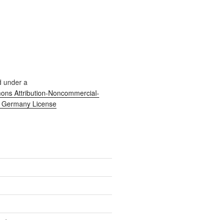
d under a
ns Attribution-Noncommercial-
0 Germany License