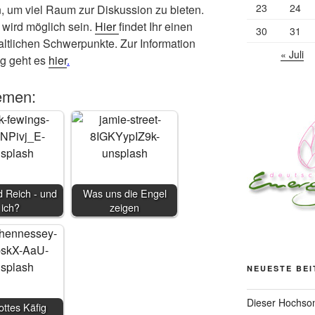
23
24
n, um viel Raum zur Diskussion zu bieten.
wird möglich sein.
Hier
findet Ihr einen
30
31
haltlichen Schwerpunkte. Zur Information
« Juli
g geht es
hier
.
emen:
 Reich - und
Was uns die Engel
ich?
zeigen
NEUESTE BE
Dieser Hochsom
ttes Käfig