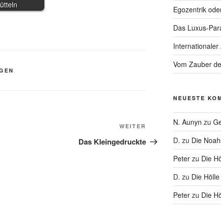
rütteln
Egozentrik ode
Das Luxus-Par
Internationaler
Vom Zauber de
AGEN
NEUESTE KO
N. Aunyn
zu
Ge
Nächster
WEITER
Beitrag
D.
zu
Die Noa
Das Kleingedruckte
Peter
zu
Die Hö
D.
zu
Die Hölle
Peter
zu
Die Hö