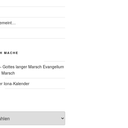
gemeint…
CH MACHE
Evangelium
r Marsch
Iona-Kalender