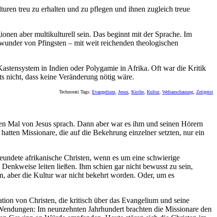
turen treu zu erhalten und zu pflegen und ihnen zugleich treue
onen aber multikulturell sein. Das beginnt mit der Sprache. Im
chwunder von Pfingsten – mit weit reichenden theologischen
 Kastensystem in Indien oder Polygamie in Afrika. Oft war die Kritik
ts nicht, dass keine Veränderung nötig wäre.
Technorati Tags:
Evangelium
,
Jesus
,
Kirche
,
Kultur
,
Weltanschauung
,
Zeitgeist
sten Mal von Jesus sprach. Dann aber war es ihm und seinen Hörern
tten Missionare, die auf die Bekehrung einzelner setzten, nur ein
reundete afrikanische Christen, wenn es um eine schwierige
 Denkweise leiten ließen. Ihm schien gar nicht bewusst zu sein,
, aber die Kultur war nicht bekehrt worden. Oder, um es
ration von Christen, die kritisch über das Evangelium und seine
r Wendungen: Im neunzehnten Jahrhundert brachten die Missionare den