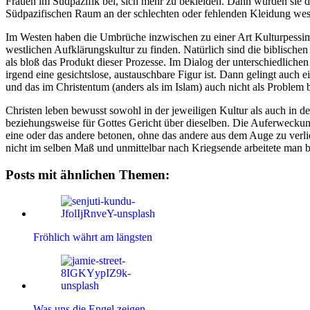
Frauen im Südpazifik bei, sich mehr zu bekleiden. Dann wurden sie d
Südpazifischen Raum an der schlechten oder fehlenden Kleidung west
Im Westen haben die Umbrüche inzwischen zu einer Art Kulturpessimis
westlichen Aufklärungskultur zu finden. Natürlich sind die biblische
als bloß das Produkt dieser Prozesse. Im Dialog der unterschiedliche
irgend eine gesichtslose, austauschbare Figur ist. Dann gelingt auch 
und das im Christentum (anders als im Islam) auch nicht als Problem b
Christen leben bewusst sowohl in der jeweiligen Kultur als auch in 
beziehungsweise für Gottes Gericht über dieselben. Die Auferweckung
eine oder das andere betonen, ohne das andere aus dem Auge zu verlie
nicht im selben Maß und unmittelbar nach Kriegsende arbeitete ma
Posts mit ähnlichen Themen:
Fröhlich währt am längsten
Was uns die Engel zeigen