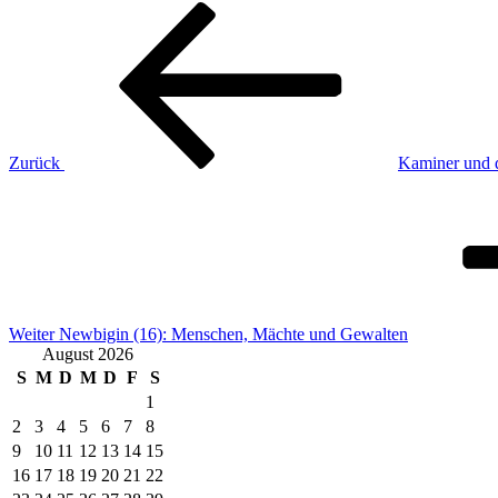
Beitragsnavigation
Vorheriger
Beitrag
Zurück
Kaminer und 
Nächster
Beitrag
Weiter
Newbigin (16): Menschen, Mächte und Gewalten
August 2026
S
M
D
M
D
F
S
1
2
3
4
5
6
7
8
9
10
11
12
13
14
15
16
17
18
19
20
21
22