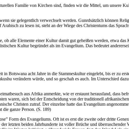
turellen Familie von Kirchen sind, finden wir die Mittel, um unsere Kul
 wenn sie gelegentlich verwechselt werden. Gunrdsätzlich können Religi
uf Arabisch zu lesen ist, steht an der Wiege des Christentums das Spra
age, ob alle Elemente einer Kultur damit gut geheißen werden, etwa das
listischen Kultur begründet als im Evangelium. Das bedeutet anderersei
t in Botswana acht Jahre in die Stammeskultur eingelebt, bis er zu er
ushu verändern würde, und so geschah es auch. Im Unterschied dazu ha
Heimatbesuch aus Afrika anmerkte, wie er erstaunt herausfand, dass bef
ten waren, sich bei der Entscheidung von der traditionell afrikanischen
anische Christen zutraf. Der einzelne hatte das Evangelium angenommen
t die ganze Person. (S. 189)
rlose” Form des Evangeliums. Oft ist es erst die zweite oder dritte Gene
 der letzten beiden Jahrhunderte ist voller Brüche und überraschende