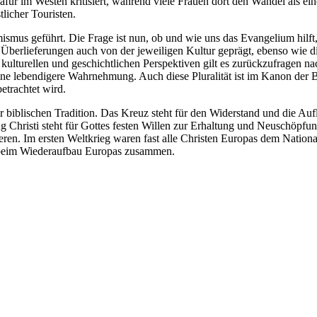
afür im Westen kritisiert, während viele Frauen dort den Wandel als 
licher Touristen.
mus geführt. Die Frage ist nun, ob und wie uns das Evangelium hilft,
n Überlieferungen auch von der jeweiligen Kultur geprägt, ebenso wie 
n kulturellen und geschichtlichen Perspektiven gilt es zurückzufragen 
eine lebendigere Wahrnehmung. Auch diese Pluralität ist im Kanon der B
etrachtet wird.
der biblischen Tradition. Das Kreuz steht für den Widerstand und die A
 Christi steht für Gottes festen Willen zur Erhaltung und Neuschöpfun
ren. Im ersten Weltkrieg waren fast alle Christen Europas dem Nationa
n beim Wiederaufbau Europas zusammen.