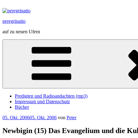
Zum
Inhalt
springen
peregrinatio
auf zu neuen Ufern
Predigten und Radioandachten (mp3)
Impressum und Datenschutz
Bücher
Veröffentlicht
05. Okt. 2006
05. Okt. 2006
von
Peter
am
Newbigin (15) Das Evangelium und die Ku