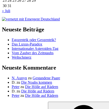
23
24
25
26
27
28
29
30
31
« Juli
Neueste Beiträge
Egozentrik oder Geozentrik?
Das Luxus-Paradox
Internationaler Asteroiden-Tag
Vom Zauber des Zeitstaubs
Weltschmerz
Neueste Kommentare
N. Aunyn
zu
Gestandene Paare
D.
zu
Die Noahs kommen
Peter
zu
Die Hölle auf Rädern
D.
zu
Die Hölle auf Rädern
Peter
zu
Die Hölle auf Rädern
Suche
nach: