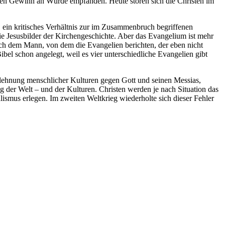
einen Gewinn an Würde empfanden. Heute stören sich die Christen im
 ein kritisches Verhältnis zur im Zusammenbruch begriffenen
die Jesusbilder der Kirchengeschichte. Aber das Evangelium ist mehr
nach dem Mann, von dem die Evangelien berichten, der eben nicht
ibel schon angelegt, weil es vier unterschiedliche Evangelien gibt
uflehnung menschlicher Kulturen gegen Gott und seinen Messias,
g der Welt – und der Kulturen. Christen werden je nach Situation das
lismus erlegen. Im zweiten Weltkrieg wiederholte sich dieser Fehler