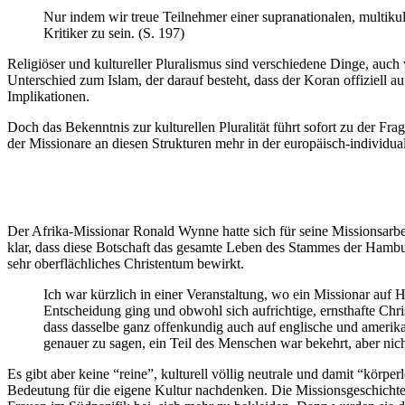
Nur indem wir treue Teilnehmer einer supranationalen, multikul
Kritiker zu sein. (S. 197)
Religiöser und kultureller Pluralismus sind verschiedene Dinge, auch
Unterschied zum Islam, der darauf besteht, dass der Koran offiziell a
Implikationen.
Doch das Bekenntnis zur kulturellen Pluralität führt sofort zu der Fr
der Missionare an diesen Strukturen mehr in der europäisch-individua
Der Afrika-Missionar Ronald Wynne hatte sich für seine Missionsarbei
klar, dass diese Botschaft das gesamte Leben des Stammes der Hambuk
sehr oberflächliches Christentum bewirkt.
Ich war kürzlich in einer Veranstaltung, wo ein Missionar auf 
Entscheidung ging und obwohl sich aufrichtige, ernsthafte Chris
dass dasselbe ganz offenkundig auch auf englische und amerik
genauer zu sagen, ein Teil des Menschen war bekehrt, aber nich
Es gibt aber keine “reine”, kulturell völlig neutrale und damit “körpe
Bedeutung für die eigene Kultur nachdenken. Die Missionsgeschichte