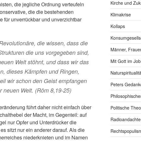
Kirche und Zuk
isten, die jegliche Ordnung verteufeln
onservative, die die bestehenden
Klimakrise
e für unverrückbar und unverzichtbar
Kollaps
Konsumgesells
Revolutionäre, die wissen, dass die
Männer, Frauen
Strukturen die uns vorgegeben sind,
euen Welt stöhnt, und dass wir das
Mit Gott im Job
en, dieses Kämpfen und Ringen,
Naturspiritualitä
weil wir schon den Geist empfangen
Peters Gedank
er neuen Welt. (Röm 8,19-25)
Philosophische
eränderung führt daher nicht einfach über
Politische Theo
chalthebel der Macht, im Gegenteil: auf
Radioandachte
gel nur Opfer und Unterdrücker die
es sitzt nur ein anderer darauf. Als die
Rechtspopulis
merreiches niederknieten und im Namen