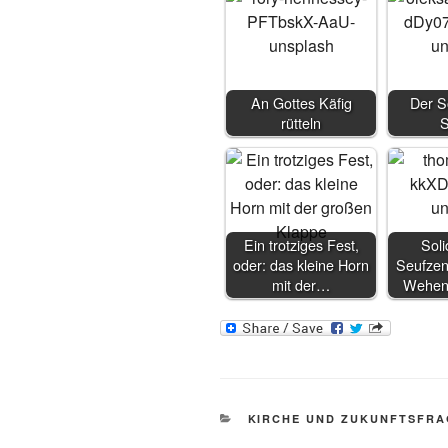
An Gottes Käfig
Der S
rütteln
S
Ein trotziges Fest,
Soli
oder: das kleine Horn
Seufzen
mit der…
Wehen
KATEGORIEN
KIRCHE UND ZUKUNFTSFR