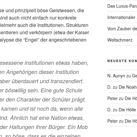
Das Luxus-Par
se und prinzipiell böse Geistwesen, die
Internationaler
sind auch nicht einfach nur konkrete
elmehr auch die Institutionen, Strukturen
Vom Zauber de
entieren und verkörpern (etwa der Kaiser
kalypse die “Engel” der angeschriebenen
Weltschmerz
NEUESTE KO
gesessene Institutionen etwas haben,
en Angehörigen dieser Institution
N. Aunyn
zu
Ge
 aber überdauert und transzendiert.
D.
zu
Die Noa
r böswillig sein. Eine gute Schule
Peter
zu
Die Hö
der den Charakter der Schüler prägt.
r kamen und ist noch da, wenn alle
D.
zu
Die Hölle
nd. Ähnlich hat eine Nation etwas,
Peter
zu
Die Hö
der Haltungen ihrer Bürger. Ein Mob
, so böse, dass es die einzelnen,