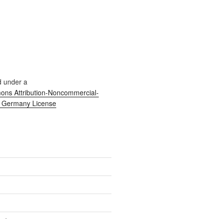
d under a
ns Attribution-Noncommercial-
0 Germany License