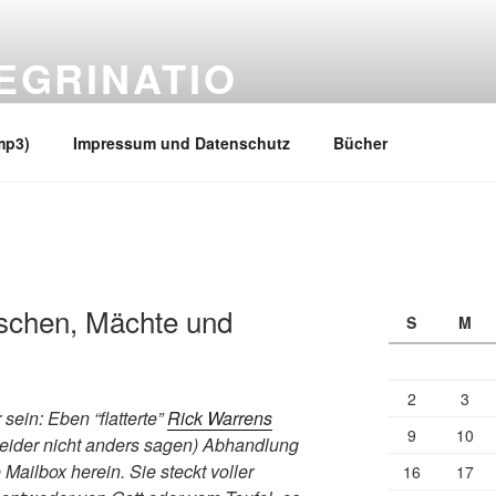
EGRINATIO
 Ufern
mp3)
Impressum und Datenschutz
Bücher
schen, Mächte und
S
M
2
3
sein: Eben “flatterte”
Rick Warrens
9
10
leider nicht anders sagen) Abhandlung
 Mailbox herein. Sie steckt voller
16
17