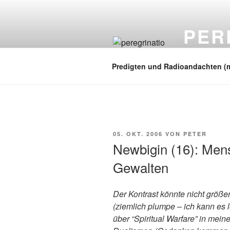
Zum
Inhalt
PER
springen
auf zu neuen
Predigten und Radioandachten (
VERÖFFENTLICHT
05. OKT. 2006
VON
PETER
AM
Newbigin (16): Men
Gewalten
Der Kontrast könnte nicht größer 
(ziemlich plumpe – ich kann es 
über “Spiritual Warfare” in meine