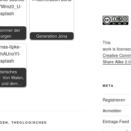
ommer der
orgen
Generation Jona
This
work
is license
Creative Commo
Share Alike 2.
darisches
: Von Walen,
 und dem…
META
Registrieren
Anmelden
Eintrags-Feed
AGEN
,
THEOLOGISCHES