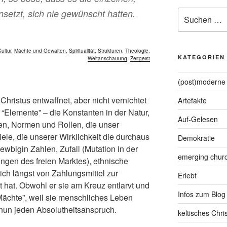
etzt, sich nie gewünscht hatten.
Suche
nach:
Kultur
,
Mächte und Gewalten
,
Spiritualität
,
Strukturen
,
Theologie
,
KATEGORIEN
Weltanschauung
,
Zeitgeist
(post)moderne 
Christus entwaffnet, aber nicht vernichtet
Artefakte
“Elemente” – die Konstanten in der Natur,
Auf-Gelesen
en, Normen und Rollen, die unser
ele, die unserer Wirklichkeit die durchaus
Demokratie
Newbigin Zahlen, Zufall (Mutation in der
emerging chur
ngen des freien Marktes), ethnische
ich längst von Zahlungsmittel zur
Erlebt
 hat. Obwohl er sie am Kreuz entlarvt und
Infos zum Blog
“Mächte”, weil sie menschliches Leben
 nun jeden Absolutheitsanspruch.
keltisches Chr