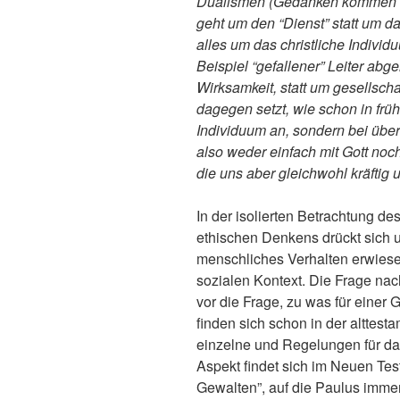
Dualismen (Gedanken kommen en
geht um den “Dienst” statt um 
alles um das christliche Individ
Beispiel “gefallener” Leiter a
Wirksamkeit, statt um gesellsch
dagegen setzt, wie schon in frü
Individuum an, sondern bei über
also weder einfach mit Gott noch
die uns aber gleichwohl kräftig 
In der isolierten Betrachtung de
ethischen Denkens drückt sich 
menschliches Verhalten erwie
sozialen Kontext. Die Frage nach
vor die Frage, zu was für einer 
finden sich schon in der alttes
einzelne und Regelungen für da
Aspekt findet sich im Neuen Te
Gewalten”, auf die Paulus imme