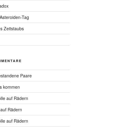
adox
 Asteroiden-Tag
s Zeitstaubs
MMENTARE
standene Paare
hs kommen
lle auf Rädern
 auf Rädern
lle auf Rädern