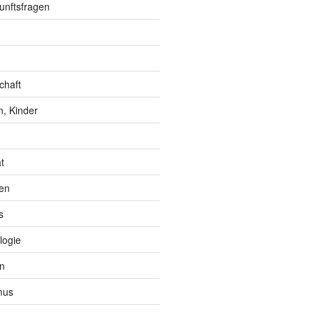
unftsfragen
chaft
, Kinder
t
en
s
logie
n
mus