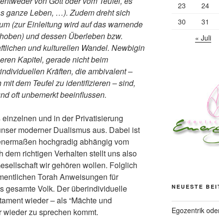
tweder von Gott oder vom Teufel, es
23
24
das ganze Leben, …). Zudem dreht sich
30
31
uum (zur Einleitung wird auf das warnende
bgehoben) und dessen Überleben bzw.
« Juli
aftlichen und kulturellen Wandel. Newbigin
heren Kapitel, gerade nicht beim
individuellen Kräften, die ambivalent –
 mit dem Teufel zu identifizieren – sind,
und oft unbemerkt beeinflussen.
s einzelnen und in der Privatisierung
unser moderner Dualismus aus. Dabei ist
senermaßen hochgradig abhängig vom
 dem richtigen Verhalten stellt uns also
Gesellschaft wir gehören wollen. Folglich
tamentlichen Torah Anweisungen für
NEUESTE BE
s gesamte Volk. Der überindividuelle
stament wieder – als “Mächte und
Egozentrik ode
r wieder zu sprechen kommt.