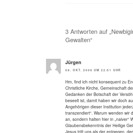
3 Antworten auf „Newbig
Gewalten“
Jürgen
08. OKT. 2006 UM 22:51 UHR
Hm, find ich nicht konsequent zu En
Christliche Kirche, Gemeinschaft de
Gedanken der Botschaft der Versöhn
beseelt ist, damit haben wir doch au
Angehörigen dieser Institution jede
transzendiert“. Warum wenden wir 
an, sondern halten hier in „naiver“
Glaubensbekenntnis der Heilige Geis
Jesus tritt uns als der entgegen, de