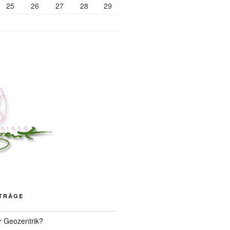
25
26
27
28
29
ITRÄGE
r Geozentrik?