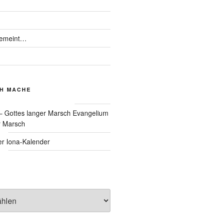
gemeint…
CH MACHE
Evangelium
r Marsch
Iona-Kalender