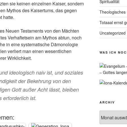
Spiritualität
rzten sie keinen einzelnen Kaiser, sondern
 den Mythos des Kaisertums, das gegen
Theologisches
t hatte.
Totaaal ernst 
des Neuen Testaments von den Mächten
Uncategorized
tes Verhaftetsein am Mythos abtun, noch
ache in eine systematische Dämonologie
llen verliert man einen wesentlichen
WAS ICH NO
er Wirklichkeit.
 und ideologisch naiv ist, und soziales
– Gottes lange
digkeit der Bekehrung von den
igen Gott außer Acht lässt, bleiben
erforderlich ist.
ARCHIV
Archiv
emen: