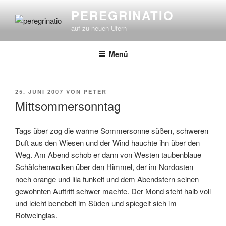
Zum
PEREGRINATIO
Inhalt
auf zu neuen Ufern
springen
Menü
VERÖFFENTLICHT
25. JUNI 2007
VON
PETER
AM
Mittsommersonntag
Tags über zog die warme Sommersonne süßen, schweren
Duft aus den Wiesen und der Wind hauchte ihn über den
Weg. Am Abend schob er dann von Westen taubenblaue
Schäfchenwolken über den Himmel, der im Nordosten
noch orange und lila funkelt und dem Abendstern seinen
gewohnten Auftritt schwer machte. Der Mond steht halb voll
und leicht benebelt im Süden und spiegelt sich im
Rotweinglas.