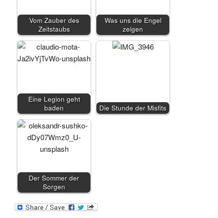
Vom Zauber des
Was uns die Engel
Zeitstaubs
zeigen
Eine Legion geht
baden
Die Stunde der Misfits
Der Sommer der
Sorgen