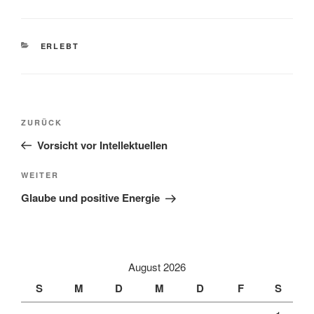
KATEGORIEN
ERLEBT
Beitragsnavigation
Vorheriger
ZURÜCK
Beitrag
Vorsicht vor Intellektuellen
Nächster
WEITER
Beitrag
Glaube und positive Energie
August 2026
S
M
D
M
D
F
S