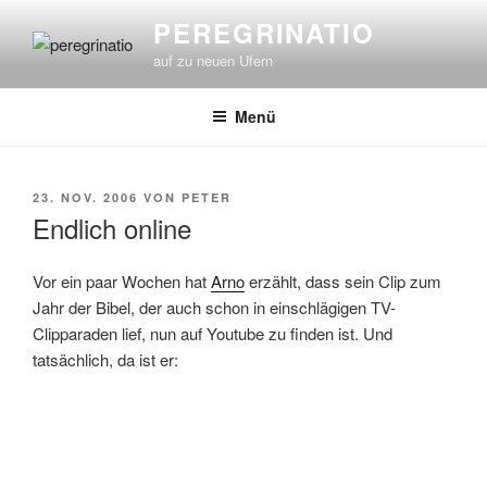
Zum
PEREGRINATIO
Inhalt
auf zu neuen Ufern
springen
Menü
VERÖFFENTLICHT
23. NOV. 2006
VON
PETER
AM
Endlich online
Vor ein paar Wochen hat
Arno
erzählt, dass sein Clip zum
Jahr der Bibel, der auch schon in einschlägigen TV-
Clipparaden lief, nun auf Youtube zu finden ist. Und
tatsächlich, da ist er: