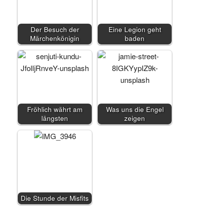
Der Besuch der
Eine Legion geht
Märchenkönigin
baden
Fröhlich währt am
Was uns die Engel
längsten
zeigen
Die Stunde der Misfits