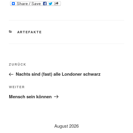
KATEGORIEN
ARTEFAKTE
Beitragsnavigation
Vorheriger
ZURÜCK
Beitrag
Nachts sind (fast) alle Londoner schwarz
Nächster
WEITER
Beitrag
Mensch sein können
August 2026