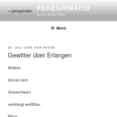
Zum
PEREGRINATIO
Inhalt
auf zu neuen Ufern
springen
Menü
VERÖFFENTLICHT
26. JULI 2008
VON
PETER
AM
Gewitter über Erlangen
Wolken
türmen sich
Grauschwarz
verdrängt weißblau
Blitze