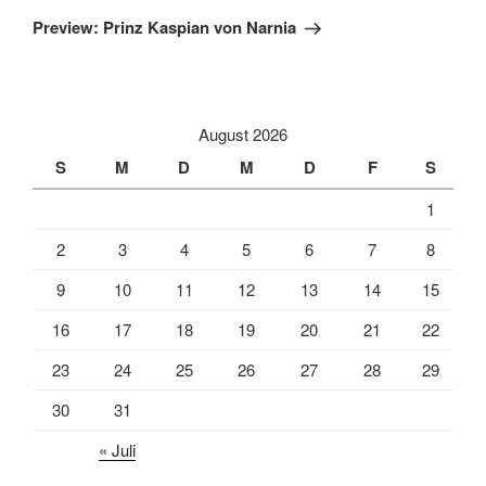
Beitrag
Preview: Prinz Kaspian von Narnia
August 2026
S
M
D
M
D
F
S
1
2
3
4
5
6
7
8
9
10
11
12
13
14
15
16
17
18
19
20
21
22
23
24
25
26
27
28
29
30
31
« Juli