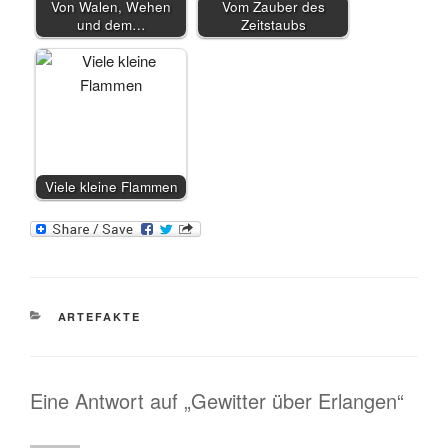
Von Walen, Wehen
Vom Zauber des
und dem…
Zeitstaubs
Viele kleine Flammen
KATEGORIEN
ARTEFAKTE
Eine Antwort auf „Gewitter über Erlangen“