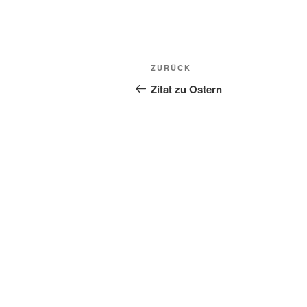
Beitragsnavigation
Vorheriger
ZURÜCK
Beitrag
Zitat zu Ostern