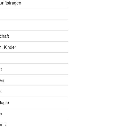
unftsfragen
chaft
, Kinder
t
en
s
logie
n
mus