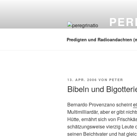
Zum
Inhalt
PER
springen
auf zu neuen
Predigten und Radioandachten (
VERÖFFENTLICHT
13. APR. 2006
VON
PETER
AM
Bibeln und Bigotteri
Bernardo Provenzano scheint
e
Multimilliardär, aber er gibt nic
Hütte, ernährt sich von Frischkä
schätzungsweise vierzig Leute d
seinen Beichtvater und hat gleic