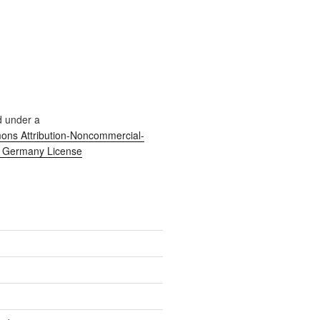
d under a
ns Attribution-Noncommercial-
0 Germany License