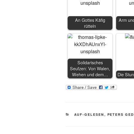
An Gottes Käfig
Arm und
rütteln
Solidarisches
Seufzen: Von Walen,
Wehen und dem…
Die Stun
KATEGORIEN
AUF-GELESEN
,
PETERS GE