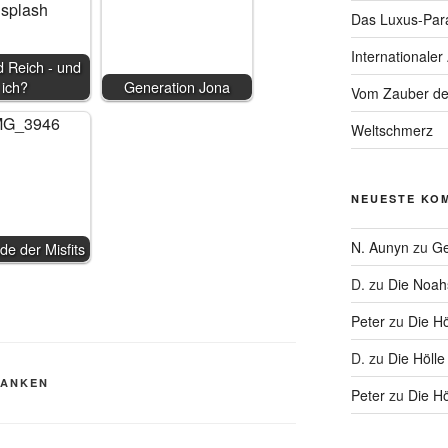
Das Luxus-Par
Internationaler
 Reich - und
ich?
Generation Jona
Vom Zauber de
Weltschmerz
NEUESTE KO
N. Aunyn
zu
Ge
de der Misfits
D.
zu
Die Noa
Peter
zu
Die Hö
D.
zu
Die Hölle
DANKEN
Peter
zu
Die Hö