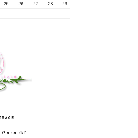
25
26
27
28
29
ITRÄGE
r Geozentrik?