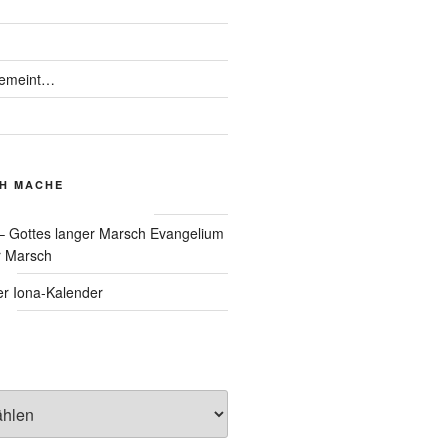
gemeint…
CH MACHE
Evangelium
r Marsch
Iona-Kalender