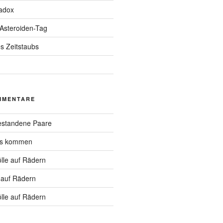
adox
 Asteroiden-Tag
s Zeitstaubs
MMENTARE
standene Paare
hs kommen
lle auf Rädern
 auf Rädern
lle auf Rädern