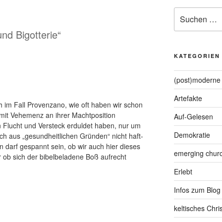
Suche
nach:
und Bigotterie“
KATEGORIEN
(post)moderne 
Artefakte
h im Fall Provenzano, wie oft haben wir schon
t mit Vehemenz an ihrer Machtposition
Auf-Gelesen
n Flucht und Versteck erduldet haben, nur um
Demokratie
ich aus „gesundheitlichen Gründen“ nicht haft-
 darf gespannt sein, ob wir auch hier dieses
emerging chur
r ob sich der bibelbeladene Boß aufrecht
Erlebt
Infos zum Blog
keltisches Chr