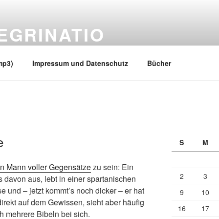
EGRINATIO
 Ufern
mp3)
Impressum und Datenschutz
Bücher
e
S
M
in Mann voller Gegensätze
zu sein: Ein
2
3
hts davon aus, lebt in einer spartanischen
se und – jetzt kommt’s noch dicker – er hat
9
10
irekt auf dem Gewissen, sieht aber häufig
16
17
h mehrere Bibeln bei sich.