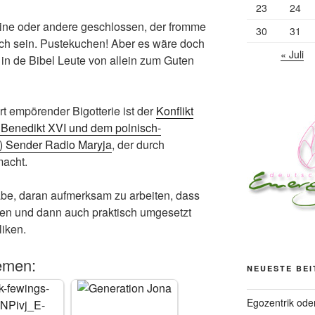
23
24
 eine oder andere geschlossen, der fromme
30
31
ch sein. Pustekuchen! Aber es wäre doch
« Juli
in de Bibel Leute von allein zum Guten
rt empörender Bigotterie ist der
Konflikt
Benedikt XVI und dem polnisch-
(!) Sender Radio Maryja
, der durch
macht.
gabe, daran aufmerksam zu arbeiten, dass
den und dann auch praktisch umgesetzt
liken.
emen:
NEUESTE BE
Egozentrik ode