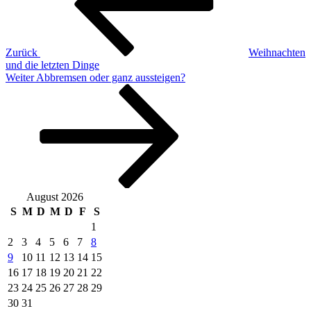
Zurück
Weihnachten
und die letzten Dinge
Nächster
Weiter
Abbremsen oder ganz aussteigen?
Beitrag
August 2026
S
M
D
M
D
F
S
1
2
3
4
5
6
7
8
9
10
11
12
13
14
15
16
17
18
19
20
21
22
23
24
25
26
27
28
29
30
31