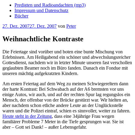
Predigten und Radioandachten (mp3)
Impressum und Datenschutz
Bücher
Veröffentlicht
27. Dez. 2007
27. Dez. 2007
von
Peter
am
Weihnachtliche Kontraste
Die Feiertage sind vorüber und boten eine bunte Mischung von
Erlebnissen. Am Heiligabend ein schöner und abwechslungsreicher
Gottesdienst, nachdem wir in letzter Minute unseren fast verschollen
geglaubten Beamer noch im Büro fanden. Danach ein Fondue mit
unseren mächtig aufgekratzten Kindern.
Am ersten Feiertag auf dem Weg zu meinen Schwiegereltern dann
der harte Kontrast: Bei Schwabach auf der A6 bremsten vor uns
einige Autos, wir auch, und auf der rechten Spur lag regungslos ein
Mensch, der offenbar von der Brücke gestürzt war. Wir hielten an,
aber nachdem schon etliche andere Leute an der Unglücksstelle
waren und die Polizei eintraf, schien es sinnvoller, weiter zu fahren.
Heute steht in der Zeitung
, dass eine 34jährige Frau wegen
familiärer Probleme 7 Meter in die Tiefe gesprungen war. Sie ist
aber – Gott sei Dank! – außer Lebensgefahr.