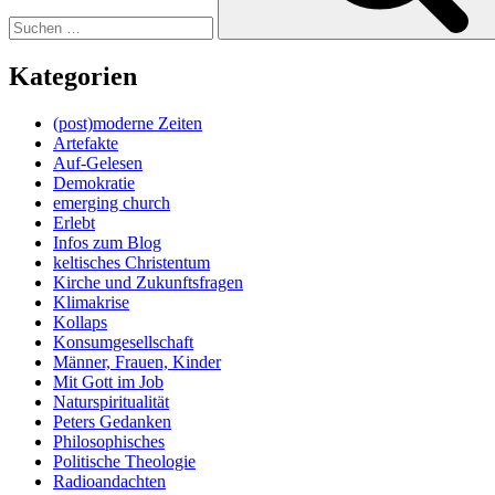
Kategorien
(post)moderne Zeiten
Artefakte
Auf-Gelesen
Demokratie
emerging church
Erlebt
Infos zum Blog
keltisches Christentum
Kirche und Zukunftsfragen
Klimakrise
Kollaps
Konsumgesellschaft
Männer, Frauen, Kinder
Mit Gott im Job
Naturspiritualität
Peters Gedanken
Philosophisches
Politische Theologie
Radioandachten