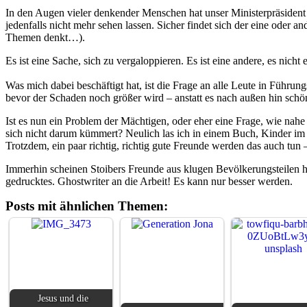
In den Augen vieler denkender Menschen hat unser Ministerpräsident 
jedenfalls nicht mehr sehen lassen. Sicher findet sich der eine oder a
Themen denkt…).
Es ist eine Sache, sich zu vergaloppieren. Es ist eine andere, es nich
Was mich dabei beschäftigt hat, ist die Frage an alle Leute in Führ
bevor der Schaden noch größer wird – anstatt es nach außen hin schö
Ist es nun ein Problem der Mächtigen, oder eher eine Frage, wie nahe m
sich nicht darum kümmert? Neulich las ich in einem Buch, Kinder im T
Trotzdem, ein paar richtig, richtig gute Freunde werden das auch tun –
Immerhin scheinen Stoibers Freunde aus klugen Bevölkerungsteilen hin
gedrucktes. Ghostwriter an die Arbeit! Es kann nur besser werden.
Posts mit ähnlichen Themen:
Jesus und die