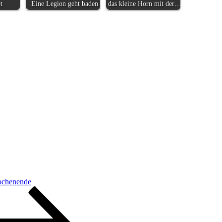
t
Eine Legion geht baden
das kleine Horn mit der…
ochenende