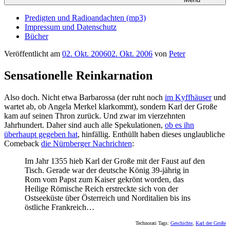
Predigten und Radioandachten (mp3)
Impressum und Datenschutz
Bücher
Veröffentlicht am
02. Okt. 2006
02. Okt. 2006
von
Peter
Sensationelle Reinkarnation
Also doch. Nicht etwa Barbarossa (der ruht noch
im Kyffhäuser
und
wartet ab, ob Angela Merkel klarkommt), sondern Karl der Große
kam auf seinen Thron zurück. Und zwar im vierzehnten
Jahrhundert. Daher sind auch alle Spekulationen,
ob es ihn
überhaupt gegeben hat
, hinfällig. Enthüllt haben dieses unglaubliche
Comeback
die Nürnberger Nachrichten
:
Im Jahr 1355 hieb Karl der Große mit der Faust auf den
Tisch. Gerade war der deutsche König 39-jährig in
Rom vom Papst zum Kaiser gekrönt worden, das
Heilige Römische Reich erstreckte sich von der
Ostseeküste über Österreich und Norditalien bis ins
östliche Frankreich…
Technorati Tags:
Geschichte
,
Karl der Große