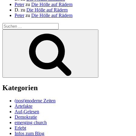
Peter
zu
Die Hölle auf Rädern
D.
zu
Die Hölle auf Rädern
Peter
zu
Die Hölle auf Rädern
Suche
nach:
Suchen
Kategorien
(post)moderne Zeiten
Artefakte
Auf-Gelesen
Demokratie
emerging church
Erlebt
Infos zum Blog