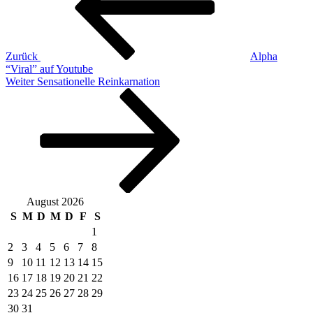
Zurück
Alpha
“Viral” auf Youtube
Nächster
Weiter
Sensationelle Reinkarnation
Beitrag
August 2026
S
M
D
M
D
F
S
1
2
3
4
5
6
7
8
9
10
11
12
13
14
15
16
17
18
19
20
21
22
23
24
25
26
27
28
29
30
31