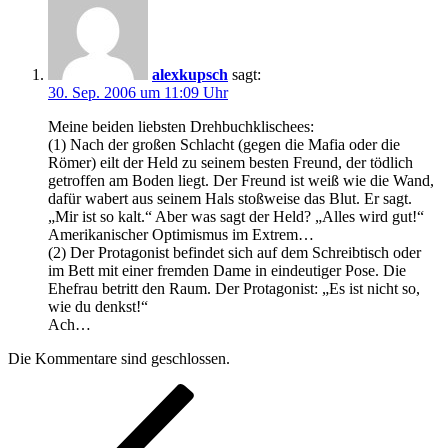
alexkupsch
sagt:
30. Sep. 2006 um 11:09 Uhr
Meine beiden liebsten Drehbuchklischees:
(1) Nach der großen Schlacht (gegen die Mafia oder die
Römer) eilt der Held zu seinem besten Freund, der tödlich
getroffen am Boden liegt. Der Freund ist weiß wie die Wand,
dafür wabert aus seinem Hals stoßweise das Blut. Er sagt.
„Mir ist so kalt.“ Aber was sagt der Held? „Alles wird gut!“
Amerikanischer Optimismus im Extrem…
(2) Der Protagonist befindet sich auf dem Schreibtisch oder
im Bett mit einer fremden Dame in eindeutiger Pose. Die
Ehefrau betritt den Raum. Der Protagonist: „Es ist nicht so,
wie du denkst!“
Ach…
Die Kommentare sind geschlossen.
Beitragsnavigation
Vorheriger
Beitrag