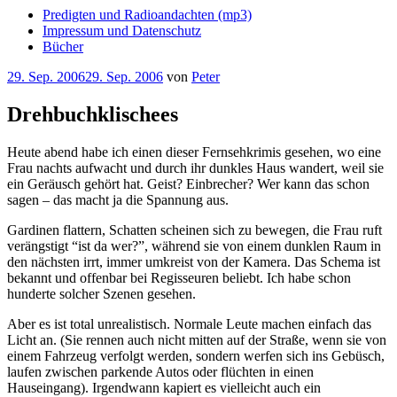
Predigten und Radioandachten (mp3)
Impressum und Datenschutz
Bücher
Veröffentlicht
29. Sep. 2006
29. Sep. 2006
von
Peter
am
Drehbuchklischees
Heute abend habe ich einen dieser Fernsehkrimis gesehen, wo eine
Frau nachts aufwacht und durch ihr dunkles Haus wandert, weil sie
ein Geräusch gehört hat. Geist? Einbrecher? Wer kann das schon
sagen – das macht ja die Spannung aus.
Gardinen flattern, Schatten scheinen sich zu bewegen, die Frau ruft
verängstigt “ist da wer?”, während sie von einem dunklen Raum in
den nächsten irrt, immer umkreist von der Kamera. Das Schema ist
bekannt und offenbar bei Regisseuren beliebt. Ich habe schon
hunderte solcher Szenen gesehen.
Aber es ist total unrealistisch. Normale Leute machen einfach das
Licht an. (Sie rennen auch nicht mitten auf der Straße, wenn sie von
einem Fahrzeug verfolgt werden, sondern werfen sich ins Gebüsch,
laufen zwischen parkende Autos oder flüchten in einen
Hauseingang). Irgendwann kapiert es vielleicht auch ein