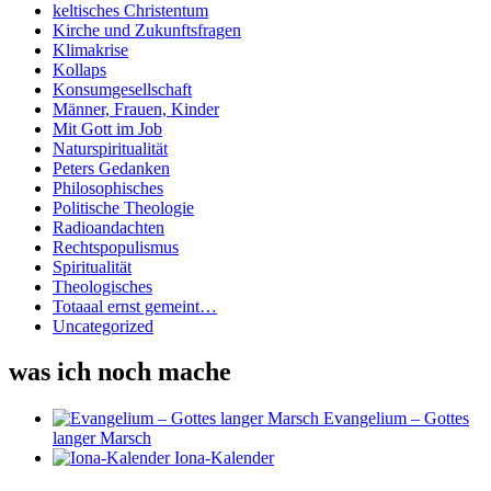
keltisches Christentum
Kirche und Zukunftsfragen
Klimakrise
Kollaps
Konsumgesellschaft
Männer, Frauen, Kinder
Mit Gott im Job
Naturspiritualität
Peters Gedanken
Philosophisches
Politische Theologie
Radioandachten
Rechtspopulismus
Spiritualität
Theologisches
Totaaal ernst gemeint…
Uncategorized
was ich noch mache
Evangelium – Gottes
langer Marsch
Iona-Kalender