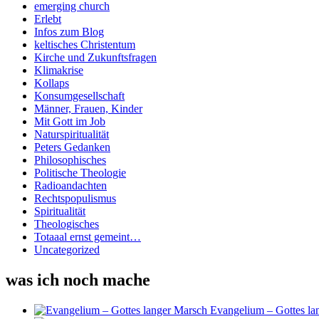
emerging church
Erlebt
Infos zum Blog
keltisches Christentum
Kirche und Zukunftsfragen
Klimakrise
Kollaps
Konsumgesellschaft
Männer, Frauen, Kinder
Mit Gott im Job
Naturspiritualität
Peters Gedanken
Philosophisches
Politische Theologie
Radioandachten
Rechtspopulismus
Spiritualität
Theologisches
Totaaal ernst gemeint…
Uncategorized
was ich noch mache
Evangelium – Gottes la