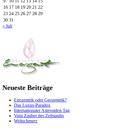
9
10
11
12
13
14
15
16
17
18
19
20
21
22
23
24
25
26
27
28
29
30
31
« Juli
Neueste Beiträge
Egozentrik oder Geozentrik?
Das Luxus-Paradox
Internationaler Asteroiden-Tag
Vom Zauber des Zeitstaubs
Weltschmerz