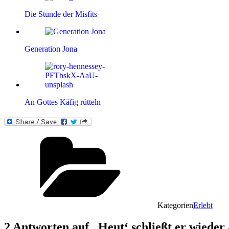
Die Stunde der Misfits
Generation Jona
An Gottes Käfig rütteln
Kategorien
Erlebt
2 Antworten auf „Heut‘ schließt er wieder