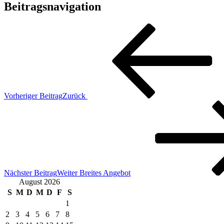
Beitragsnavigation
Vorheriger Beitrag
Zurück
Nächster Beitrag
Weiter
Breites Angebot
August 2026
S
M
D
M
D
F
S
1
2
3
4
5
6
7
8