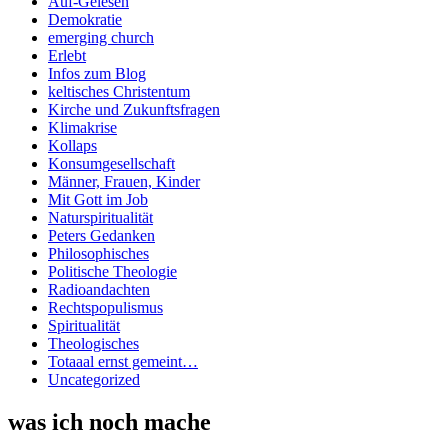
Auf-Gelesen
Demokratie
emerging church
Erlebt
Infos zum Blog
keltisches Christentum
Kirche und Zukunftsfragen
Klimakrise
Kollaps
Konsumgesellschaft
Männer, Frauen, Kinder
Mit Gott im Job
Naturspiritualität
Peters Gedanken
Philosophisches
Politische Theologie
Radioandachten
Rechtspopulismus
Spiritualität
Theologisches
Totaaal ernst gemeint…
Uncategorized
was ich noch mache