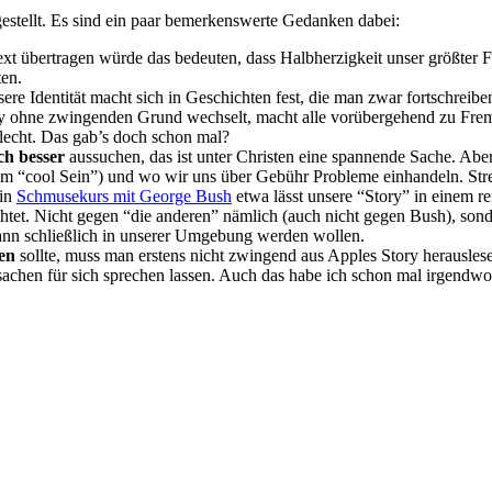
tellt. Es sind ein paar bemerkenswerte Gedanken dabei:
t übertragen würde das bedeuten, dass Halbherzigkeit unser größter Fe
ten.
sere Identität macht sich in Geschichten fest, die man zwar fortschreib
tory ohne zwingenden Grund wechselt, macht alle vorübergehend zu Fre
hlecht. Das gab’s doch schon mal?
ch besser
aussuchen, das ist unter Christen eine spannende Sache. Abe
t um “cool Sein”) und wo wir uns über Gebühr Probleme einhandeln. Stre
Ein
Schmusekurs mit George Bush
etwa lässt unsere “Story” in einem re
chtet. Nicht gegen “die anderen” nämlich (auch nicht gegen Bush), sond
nn schließlich in unserer Umgebung werden wollen.
en
sollte, muss man erstens nicht zwingend aus Apples Story herauslese
atsachen für sich sprechen lassen. Auch das habe ich schon mal irgend