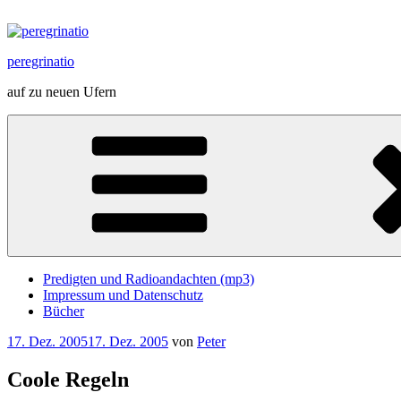
Zum
Inhalt
springen
peregrinatio
auf zu neuen Ufern
Predigten und Radioandachten (mp3)
Impressum und Datenschutz
Bücher
Veröffentlicht
17. Dez. 2005
17. Dez. 2005
von
Peter
am
Coole Regeln