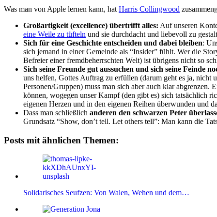
Was man von Apple lernen kann, hat
Harris Collingwood
zusammenges
Großartigkeit (excellence) übertrifft alles:
Auf unseren Kontex
eine Weile zu tüfteln
und sie durchdacht und liebevoll zu gestal
Sich für eine Geschichte entscheiden und dabei bleiben
: Un
sich jemand in einer Gemeinde als “Insider” fühlt. Wer die S
Befreier einer fremdbeherrschten Welt) ist übrigens nicht so sc
Sich seine Freunde gut aussuchen und sich seine Feinde no
uns helfen, Gottes Auftrag zu erfüllen (darum geht es ja, nich
Personen/Gruppen) muss man sich aber auch klar abgrenzen. 
können, wogegen unser Kampf (den gibt es) sich tatsächlich ri
eigenen Herzen und in den eigenen Reihen überwunden und da
Dass man schließlich
anderen den schwarzen Peter überlass
Grundsatz “Show, don’t tell. Let others tell”: Man kann die T
Posts mit ähnlichen Themen:
Solidarisches Seufzen: Von Walen, Wehen und dem…