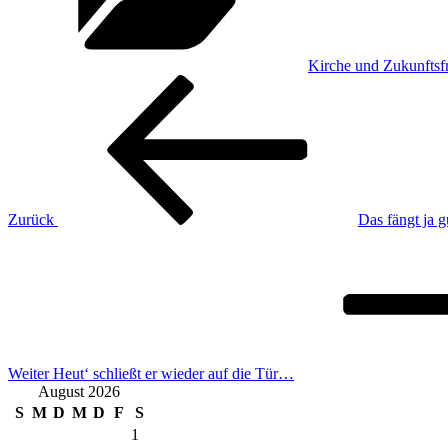
Kirche und Zukunftsf
Beitragsnavigation
Vorheriger
Beitrag
Zurück
Das fängt ja g
Nächster
Beitrag
Weiter
Heut‘ schließt er wieder auf die Tür…
August 2026
S
M
D
M
D
F
S
1