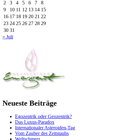
2
3
4
5
6
7
8
9
10
11
12
13
14
15
16
17
18
19
20
21
22
23
24
25
26
27
28
29
30
31
« Juli
Neueste Beiträge
Egozentrik oder Geozentrik?
Das Luxus-Paradox
Internationaler Asteroiden-Tag
Vom Zauber des Zeitstaubs
Weltschmerz