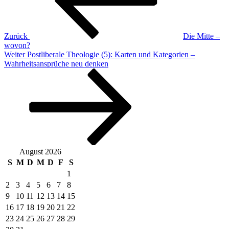
Zurück
Die Mitte –
wovon?
Nächster
Weiter
Postliberale Theologie (5): Karten und Kategorien –
Beitrag
Wahrheitsansprüche neu denken
August 2026
S
M
D
M
D
F
S
1
2
3
4
5
6
7
8
9
10
11
12
13
14
15
16
17
18
19
20
21
22
23
24
25
26
27
28
29