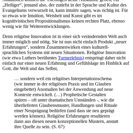
„Heiliger“, jemand also, der zutiefst in der Sprache und Kultur des
Evangeliums verwurzelt ist, kann intuitiv sagen, was richtig ist. Für
so etwas wie Intuition, Weisheit und Kunst gibt es im
kognitivistischen Propositionalismus keinen rechten Platz, ebenso
wenig wie für Weiterentwicklungen.
Denn religiöse Innovation ist in einer sich verändernden Welt auch
immer möglich und nötig. Sie ist nun nicht einfach Produkt „neuer
Erfahrungen“, sondern Zusammenwirken eines kulturell-
sprachlichen Systems mit neuen Situationen. Religiöse Innovation
(wie etwa Luthers berühmtes
Turmerlebnis
) entspringt daher nicht
einfach nur einer neuen Erfahrung und Gefühlslage im Hinblick auf
Gott, die Welt und das Selbst,
… sondern weil ein religiöses Interpretationsschema
(wie immer in der religiösen Praxis und im Glauben
eingebettet) Anomalien bei der Anwendung auf neue
Kontexte entwickelt. (…) Prophetische Gestalten
spüren – oft unter dramatischen Umständen -, wie die
überlieferten Glaubensmuster, Handlungen und Rituale
einer Neuprägung bedürfen (und dass sie neu geprägt
werden können). Religiöse Erfahrungen resultieren
dann aus diesen neuen konzeptionellen Mustern, anstatt
ihre Quelle zu sein. (S. 67)