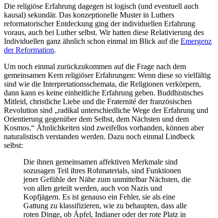
Die religiöse Erfahrung dagegen ist logisch (und eventuell auch
kausal) sekundär. Das konzeptionelle Muster in Luthers
reformatorischer Entdeckung ging der individuellen Erfahrung
voraus, auch bei Luther selbst. Wir hatten diese Relativierung des
Individuellen ganz ähnlich schon einmal im Blick auf die
Emergenz
der Reformation
.
Um noch einmal zurückzukommen auf die Frage nach dem
gemeinsamen Kern religiöser Erfahrungen: Wenn diese so vielfältig
sind wie die Interpretationsschemata, die Religionen verkörpern,
dann kann es keine einheitliche Erfahrung geben. Buddhistisches
Mitleid, christliche Liebe und die Fraternité der französischen
Revolution sind „radikal unterschiedliche Wege der Erfahrung und
Orientierung gegenüber dem Selbst, dem Nächsten und dem
Kosmos.“ Ähnlichkeiten sind zweifellos vorhanden, können aber
naturalistisch verstanden werden. Dazu noch einmal Lindbeck
selbst:
Die ihnen gemeinsamen affektiven Merkmale sind
sozusagen Teil ihres Rohmaterials, sind Funktionen
jener Gefühle der Nähe zum unmittelbar Nächsten, die
von allen geteilt werden, auch von Nazis und
Kopfjägern. Es ist genauso ein Fehler, sie als eine
Gattung zu klassifizieren, wie zu behaupten, dass alle
roten Dinge, ob Äpfel, Indianer oder der rote Platz in