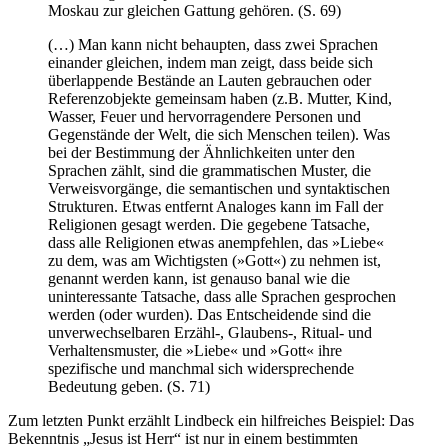
Moskau zur gleichen Gattung gehören. (S. 69)
(…) Man kann nicht behaupten, dass zwei Sprachen
einander gleichen, indem man zeigt, dass beide sich
überlappende Bestände an Lauten gebrauchen oder
Referenzobjekte gemeinsam haben (z.B. Mutter, Kind,
Wasser, Feuer und hervorragendere Personen und
Gegenstände der Welt, die sich Menschen teilen). Was
bei der Bestimmung der Ähnlichkeiten unter den
Sprachen zählt, sind die grammatischen Muster, die
Verweisvorgänge, die semantischen und syntaktischen
Strukturen. Etwas entfernt Analoges kann im Fall der
Religionen gesagt werden. Die gegebene Tatsache,
dass alle Religionen etwas anempfehlen, das »Liebe«
zu dem, was am Wichtigsten (»Gott«) zu nehmen ist,
genannt werden kann, ist genauso banal wie die
uninteressante Tatsache, dass alle Sprachen gesprochen
werden (oder wurden). Das Entscheidende sind die
unverwechselbaren Erzähl-, Glaubens-, Ritual- und
Verhaltensmuster, die »Liebe« und »Gott« ihre
spezifische und manchmal sich widersprechende
Bedeutung geben. (S. 71)
Zum letzten Punkt erzählt Lindbeck ein hilfreiches Beispiel: Das
Bekenntnis „Jesus ist Herr“ ist nur in einem bestimmten