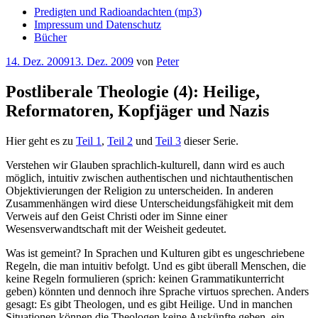
Predigten und Radioandachten (mp3)
Impressum und Datenschutz
Bücher
Veröffentlicht
14. Dez. 2009
13. Dez. 2009
von
Peter
am
Postliberale Theologie (4): Heilige,
Reformatoren, Kopfjäger und Nazis
Hier geht es zu
Teil 1
,
Teil 2
und
Teil 3
dieser Serie.
Verstehen wir Glauben sprachlich-kulturell, dann wird es auch
möglich, intuitiv zwischen authentischen und nichtauthentischen
Objektivierungen der Religion zu unterscheiden. In anderen
Zusammenhängen wird diese Unterscheidungsfähigkeit mit dem
Verweis auf den Geist Christi oder im Sinne einer
Wesensverwandtschaft mit der Weisheit gedeutet.
Was ist gemeint? In Sprachen und Kulturen gibt es ungeschriebene
Regeln, die man intuitiv befolgt. Und es gibt überall Menschen, die
keine Regeln formulieren (sprich: keinen Grammatikunterricht
geben) könnten und dennoch ihre Sprache virtuos sprechen. Anders
gesagt: Es gibt Theologen, und es gibt Heilige. Und in manchen
Situationen können die Theologen keine Auskünfte geben, ein