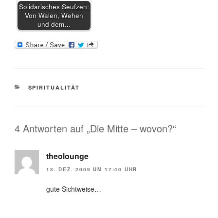
Solidarisches Seufzen:
Von Walen, Wehen
und dem…
KATEGORIEN
SPIRITUALITÄT
4 Antworten auf „Die Mitte – wovon?“
theolounge
13. DEZ. 2009 UM 17:40 UHR
gute Sichtweise…