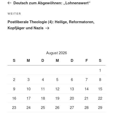
Beitrag
Deutsch zum Abgewöhnen: „Lohnenswert“
Nächster
WEITER
Beitrag
Postliberale Theologie (4): Heilige, Reformatoren,
Kopfjäger und Nazis
August 2026
S
M
D
M
D
F
S
1
2
3
4
5
6
7
8
9
10
11
12
13
14
15
16
17
18
19
20
21
22
23
24
25
26
27
28
29