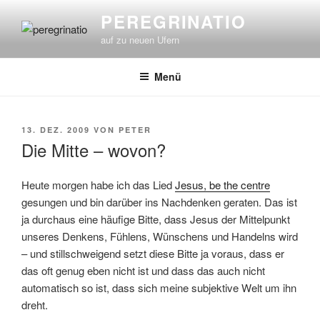
Zum
PEREGRINATIO
Inhalt
auf zu neuen Ufern
springen
Menü
VERÖFFENTLICHT
13. DEZ. 2009
VON
PETER
AM
Die Mitte – wovon?
Heute morgen habe ich das Lied
Jesus, be the centre
gesungen und bin darüber ins Nachdenken geraten. Das ist
ja durchaus eine häufige Bitte, dass Jesus der Mittelpunkt
unseres Denkens, Fühlens, Wünschens und Handelns wird
– und stillschweigend setzt diese Bitte ja voraus, dass er
das oft genug eben nicht ist und dass das auch nicht
automatisch so ist, dass sich meine subjektive Welt um ihn
dreht.