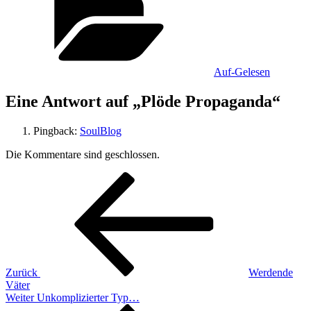
Auf-Gelesen
Eine Antwort auf „Plöde Propaganda“
Pingback:
SoulBlog
Die Kommentare sind geschlossen.
Beitragsnavigation
Vorheriger
Beitrag
Zurück
Werdende
Väter
Nächster
Weiter
Unkomplizierter Typ…
Beitrag