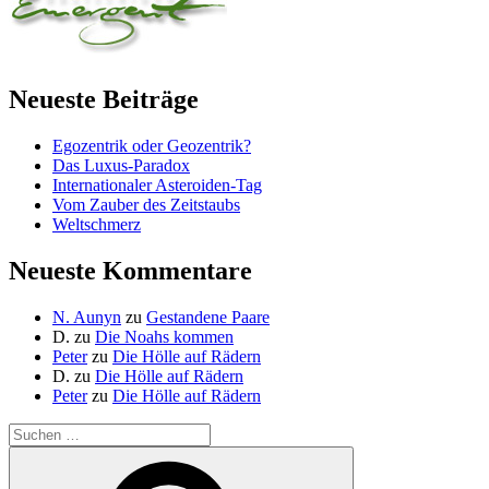
Neueste Beiträge
Egozentrik oder Geozentrik?
Das Luxus-Paradox
Internationaler Asteroiden-Tag
Vom Zauber des Zeitstaubs
Weltschmerz
Neueste Kommentare
N. Aunyn
zu
Gestandene Paare
D.
zu
Die Noahs kommen
Peter
zu
Die Hölle auf Rädern
D.
zu
Die Hölle auf Rädern
Peter
zu
Die Hölle auf Rädern
Suche
nach:
Suchen