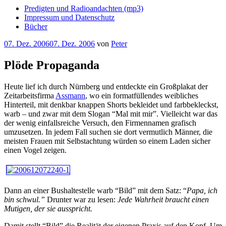
Predigten und Radioandachten (mp3)
Impressum und Datenschutz
Bücher
Veröffentlicht
07. Dez. 2006
07. Dez. 2006
von
Peter
am
Plöde Propaganda
Heute lief ich durch Nürnberg und entdeckte ein Großplakat der
Zeitarbeitsfirma
Assmann
, wo ein formatfüllendes weibliches
Hinterteil, mit denkbar knappen Shorts bekleidet und farbbekleckst,
warb – und zwar mit dem Slogan “Mal mit mir”. Vielleicht war das
der wenig einfallsreiche Versuch, den Firmennamen grafisch
umzusetzen. In jedem Fall suchen sie dort vermutlich Männer, die
meisten Frauen mit Selbstachtung würden so einem Laden sicher
einen Vogel zeigen.
Dann an einer Bushaltestelle warb “Bild” mit dem Satz: “
Papa, ich
bin schwul.”
Drunter war zu lesen:
Jede Wahrheit braucht einen
Mutigen, der sie ausspricht.
Damit stellt “Bild” die Realität der eigenen Praxis auf den Kopf. Um