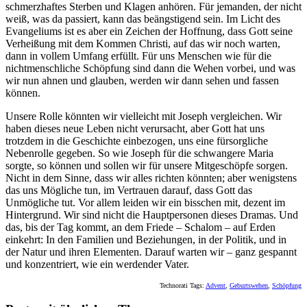
schmerzhaftes Sterben und Klagen anhören. Für jemanden, der nicht
weiß, was da passiert, kann das beängstigend sein. Im Licht des
Evangeliums ist es aber ein Zeichen der Hoffnung, dass Gott seine
Verheißung mit dem Kommen Christi, auf das wir noch warten,
dann in vollem Umfang erfüllt. Für uns Menschen wie für die
nichtmenschliche Schöpfung sind dann die Wehen vorbei, und was
wir nun ahnen und glauben, werden wir dann sehen und fassen
können.
Unsere Rolle könnten wir vielleicht mit Joseph vergleichen. Wir
haben dieses neue Leben nicht verursacht, aber Gott hat uns
trotzdem in die Geschichte einbezogen, uns eine fürsorgliche
Nebenrolle gegeben. So wie Joseph für die schwangere Maria
sorgte, so können und sollen wir für unsere Mitgeschöpfe sorgen.
Nicht in dem Sinne, dass wir alles richten könnten; aber wenigstens
das uns Mögliche tun, im Vertrauen darauf, dass Gott das
Unmögliche tut. Vor allem leiden wir ein bisschen mit, dezent im
Hintergrund. Wir sind nicht die Hauptpersonen dieses Dramas. Und
das, bis der Tag kommt, an dem Friede – Schalom – auf Erden
einkehrt: In den Familien und Beziehungen, in der Politik, und in
der Natur und ihren Elementen. Darauf warten wir – ganz gespannt
und konzentriert, wie ein werdender Vater.
Technorati Tags:
Advent
,
Geburtswehen
,
Schöpfung