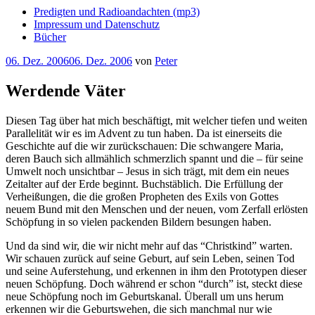
Predigten und Radioandachten (mp3)
Impressum und Datenschutz
Bücher
Veröffentlicht
06. Dez. 2006
06. Dez. 2006
von
Peter
am
Werdende Väter
Diesen Tag über hat mich beschäftigt, mit welcher tiefen und weiten
Parallelität wir es im Advent zu tun haben. Da ist einerseits die
Geschichte auf die wir zurückschauen: Die schwangere Maria,
deren Bauch sich allmählich schmerzlich spannt und die – für seine
Umwelt noch unsichtbar – Jesus in sich trägt, mit dem ein neues
Zeitalter auf der Erde beginnt. Buchstäblich. Die Erfüllung der
Verheißungen, die die großen Propheten des Exils von Gottes
neuem Bund mit den Menschen und der neuen, vom Zerfall erlösten
Schöpfung in so vielen packenden Bildern besungen haben.
Und da sind wir, die wir nicht mehr auf das “Christkind” warten.
Wir schauen zurück auf seine Geburt, auf sein Leben, seinen Tod
und seine Auferstehung, und erkennen in ihm den Prototypen dieser
neuen Schöpfung. Doch während er schon “durch” ist, steckt diese
neue Schöpfung noch im Geburtskanal. Überall um uns herum
erkennen wir die Geburtswehen, die sich manchmal nur wie