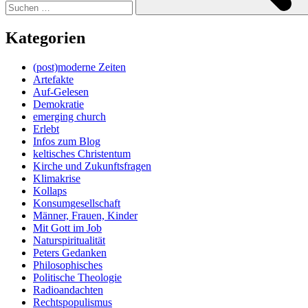
Kategorien
(post)moderne Zeiten
Artefakte
Auf-Gelesen
Demokratie
emerging church
Erlebt
Infos zum Blog
keltisches Christentum
Kirche und Zukunftsfragen
Klimakrise
Kollaps
Konsumgesellschaft
Männer, Frauen, Kinder
Mit Gott im Job
Naturspiritualität
Peters Gedanken
Philosophisches
Politische Theologie
Radioandachten
Rechtspopulismus