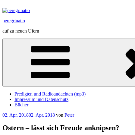
Zum
Inhalt
springen
peregrinatio
auf zu neuen Ufern
Predigten und Radioandachten (mp3)
Impressum und Datenschutz
Bücher
Veröffentlicht
02. Apr. 2018
02. Apr. 2018
von
Peter
am
Ostern – lässt sich Freude anknipsen?