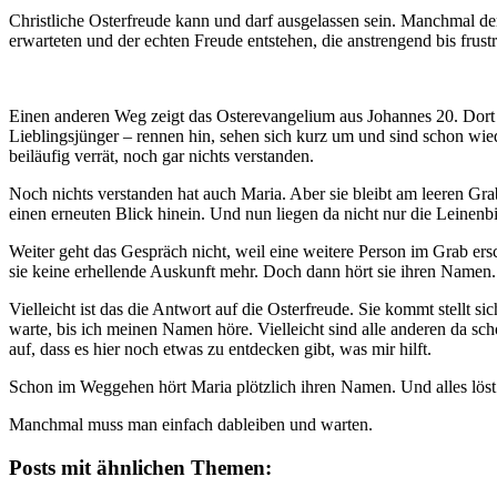
Christliche Osterfreude kann und darf ausgelassen sein. Manchmal de
erwarteten und der echten Freude entstehen, die anstrengend bis frust
Einen anderen Weg zeigt das Osterevangelium aus Johannes 20. Dort is
Lieblingsjünger – rennen hin, sehen sich kurz um und sind schon wiede
beiläufig verrät, noch gar nichts verstanden.
Noch nichts verstanden hat auch Maria. Aber sie bleibt am leeren Grab
einen erneuten Blick hinein. Und nun liegen da nicht nur die Leinenb
Weiter geht das Gespräch nicht, weil eine weitere Person im Grab ers
sie keine erhellende Auskunft mehr. Doch dann hört sie ihren Namen. 
Vielleicht ist das die Antwort auf die Osterfreude. Sie kommt stel
warte, bis ich meinen Namen höre. Vielleicht sind alle anderen da sc
auf, dass es hier noch etwas zu entdecken gibt, was mir hilft.
Schon im Weggehen hört Maria plötzlich ihren Namen. Und alles löst 
Manchmal muss man einfach dableiben und warten.
Posts mit ähnlichen Themen: