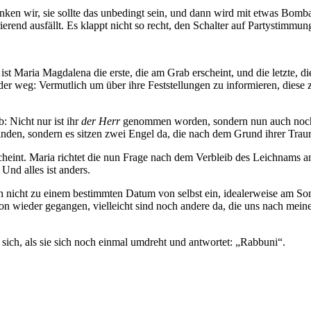
nken wir, sie sollte das unbedingt sein, und dann wird mit etwas Bom
rierend ausfällt. Es klappt nicht so recht, den Schalter auf Partystimmu
t Maria Magdalena die erste, die am Grab erscheint, und die letzte, di
r weg: Vermutlich um über ihre Feststellungen zu informieren, diese zu
: Nicht nur ist ihr
der Herr
genommen worden, sondern nun auch noch a
inden, sondern es sitzen zwei Engel da, die nach dem Grund ihrer Traur
cheint. Maria richtet die nun Frage nach dem Verbleib des Leichnams an
Und alles ist anders.
lt sich nicht zu einem bestimmten Datum von selbst ein, idealerweise 
hon wieder gegangen, vielleicht sind noch andere da, die uns nach mein
sich, als sie sich noch einmal umdreht und antwortet: „Rabbuni“.