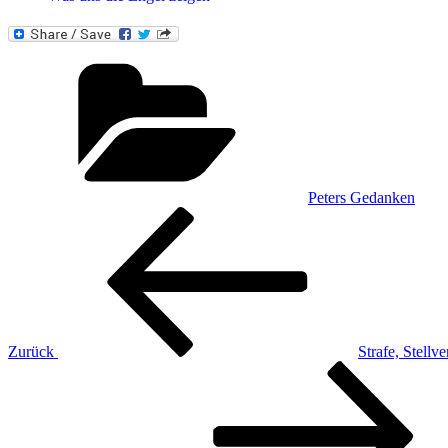
Kategorien
Peters Gedanken
Beitragsnavigation
Vorheriger
Beitrag
Zurück
Strafe, Stellv
Nächster
Beitrag