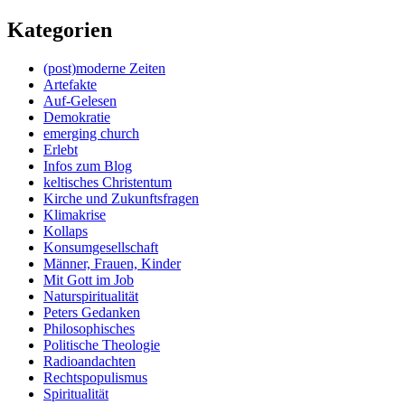
Kategorien
(post)moderne Zeiten
Artefakte
Auf-Gelesen
Demokratie
emerging church
Erlebt
Infos zum Blog
keltisches Christentum
Kirche und Zukunftsfragen
Klimakrise
Kollaps
Konsumgesellschaft
Männer, Frauen, Kinder
Mit Gott im Job
Naturspiritualität
Peters Gedanken
Philosophisches
Politische Theologie
Radioandachten
Rechtspopulismus
Spiritualität