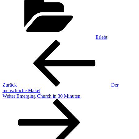
Erlebt
Beitragsnavigation
Vorheriger
Beitrag
Zurück
Der
menschliche Makel
Nächster
Weiter
Emerging Church in 30 Minuten
Beitrag