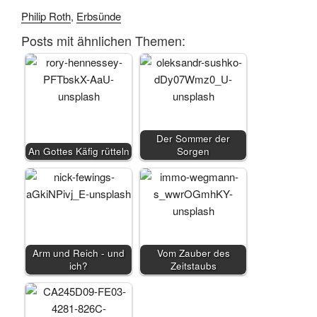
Philip Roth
,
Erbsünde
Posts mit ähnlichen Themen:
Der Sommer der
An Gottes Käfig rütteln
Sorgen
Arm und Reich - und
Vom Zauber des
ich?
Zeitstaubs