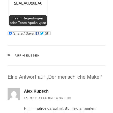
Team Regenbogen
oder Team Apokalypse
KATEGORIEN
AUF-GELESEN
Eine Antwort auf „Der menschliche Makel“
Alex Kupsch
15. SEP. 2008 UM 16:59 UHR
Hmm – würde darauf mit Blumfeld antworten: