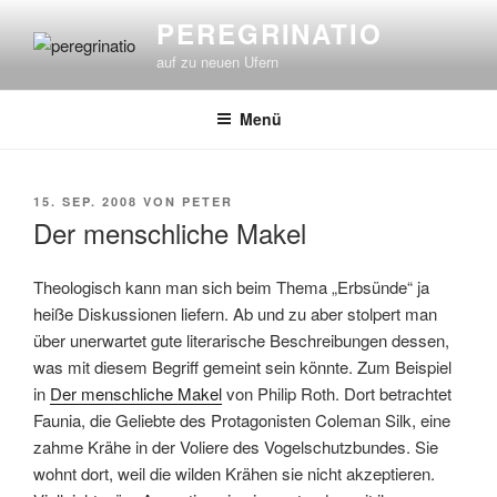
Zum
PEREGRINATIO
Inhalt
auf zu neuen Ufern
springen
Menü
VERÖFFENTLICHT
15. SEP. 2008
VON
PETER
AM
Der menschliche Makel
Theologisch kann man sich beim Thema „Erbsünde“ ja
heiße Diskussionen liefern. Ab und zu aber stolpert man
über unerwartet gute literarische Beschreibungen dessen,
was mit diesem Begriff gemeint sein könnte. Zum Beispiel
in
Der menschliche Makel
von Philip Roth. Dort betrachtet
Faunia, die Geliebte des Protagonisten Coleman Silk, eine
zahme Krähe in der Voliere des Vogelschutzbundes. Sie
wohnt dort, weil die wilden Krähen sie nicht akzeptieren.