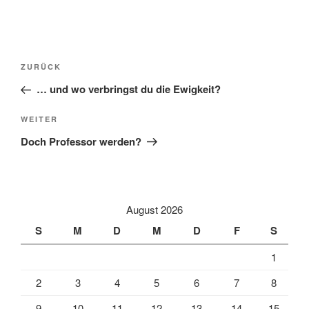
Beitragsnavigation
Vorheriger
ZURÜCK
Beitrag
… und wo verbringst du die Ewigkeit?
Nächster
WEITER
Beitrag
Doch Professor werden?
August 2026
S
M
D
M
D
F
S
1
2
3
4
5
6
7
8
9
10
11
12
13
14
15