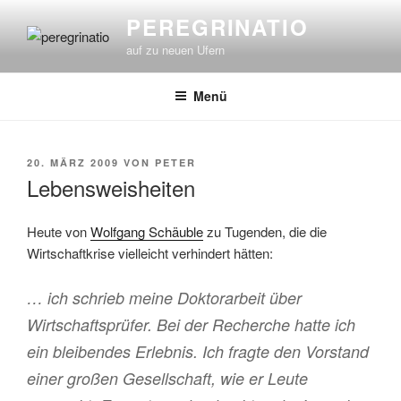
Zum
PEREGRINATIO
Inhalt
auf zu neuen Ufern
springen
Menü
VERÖFFENTLICHT
20. MÄRZ 2009
VON
PETER
AM
Lebensweisheiten
Heute von
Wolfgang Schäuble
zu Tugenden, die die
Wirtschaftkrise vielleicht verhindert hätten:
… ich schrieb meine Doktorarbeit über
Wirtschaftsprüfer. Bei der Recherche hatte ich
ein bleibendes Erlebnis. Ich fragte den Vorstand
einer großen Gesellschaft, wie er Leute