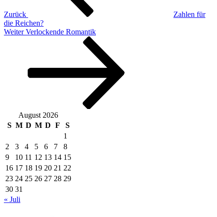
Zurück
Zahlen für
die Reichen?
Nächster
Weiter
Verlockende Romantik
Beitrag
August 2026
S
M
D
M
D
F
S
1
2
3
4
5
6
7
8
9
10
11
12
13
14
15
16
17
18
19
20
21
22
23
24
25
26
27
28
29
30
31
« Juli