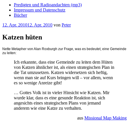
Predigten und Radioandachten (mp3)
Impressum und Datenschutz
Bücher
Veröffentlicht
12. Apr. 2010
12. Apr. 2010
von
Peter
am
Katzen hüten
Nette Metapher von Alan Roxburgh zur Frage, was es bedeutet, eine Gemeinde
zu leiten:
Ich erkannte, dass eine Gemeinde zu leiten dem Hüten
von Katzen ähnlicher ist, als einen strategischen Plan in
die Tat umzusetzen. Katzen widersetzen sich heftig,
wenn man sie auf Kurs bringen will – vor allem, wenn
es so wenige Anreize gibt!
… Gottes Volk ist in vieler Hinsicht wie Katzen. Mir
wurde klar, dass es eine gesunde Reaktion ist, sich
angesichts eines strategischen Plans von jemand
anderem wie eine Katze zu verhalten.
aus
Missional Map Making