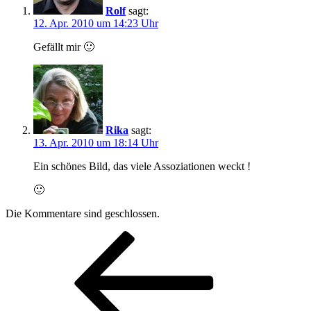
Rolf
sagt:
12. Apr. 2010 um 14:23 Uhr
Gefällt mir 🙂
Rika
sagt:
13. Apr. 2010 um 18:14 Uhr
Ein schönes Bild, das viele Assoziationen weckt !
🙂
Die Kommentare sind geschlossen.
Beitragsnavigation
Vorheriger
Beitrag