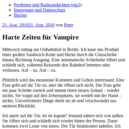
Predigten und Radioandachten (mp3)
Impressum und Datenschutz
Bücher
Veröffentlicht
21. Aug. 2010
21. Aug. 2010
von
Peter
am
Harte Zeiten für Vampire
Mittwoch mittag am Ostbahnhof in Berlin. Ich kaue das Produkt
einer großen Sandwich-Kette und blicke durch die Glasscheibe
hinaus Richtung Ausgang. Eine automatische Schiebetür öffnet und
schließt sich, während Reisende den Bahnhof betreten oder
verlassen. Auf – zu. Auf – zu.
Plötzlich wird das monotone Kommen und Gehen interessant: Eine
Frau geht auf die Tür zu, aber die öffnet sich nicht. Die Frau geht
ein paar Schritte zurück und nimmt einen neuen Anlauf – wieder
nichts. Sie wippt auf den Zehenspitzen, sie wedelt mit der Hand –
nichts. Unverrichteter Dinge dreht sie ab und verschwindet aus
meinem Blickfeld.
Ich starre auf die Tür. Ist sie kaputt? Jemand nähert sich von außen.
Sie öffnet sich und schließt sich wieder hinter der Person. Dann
kommen zwei Leute von innen. Die Tür funktioniert tadellos. Ich