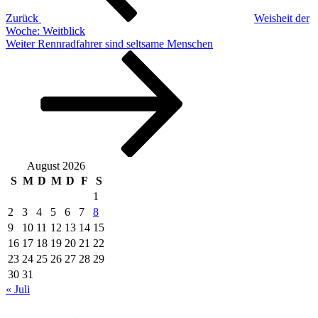
Zurück
Weisheit der
Woche: Weitblick
Nächster
Weiter
Rennradfahrer sind seltsame Menschen
Beitrag
August 2026
S
M
D
M
D
F
S
1
2
3
4
5
6
7
8
9
10
11
12
13
14
15
16
17
18
19
20
21
22
23
24
25
26
27
28
29
30
31
« Juli