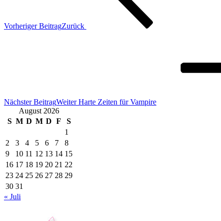
Vorheriger Beitrag
Zurück
Nächster Beitrag
Weiter
Harte Zeiten für Vampire
August 2026
S
M
D
M
D
F
S
1
2
3
4
5
6
7
8
9
10
11
12
13
14
15
16
17
18
19
20
21
22
23
24
25
26
27
28
29
30
31
« Juli