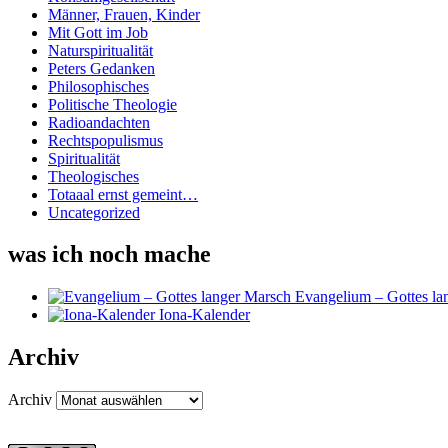
Männer, Frauen, Kinder
Mit Gott im Job
Naturspiritualität
Peters Gedanken
Philosophisches
Politische Theologie
Radioandachten
Rechtspopulismus
Spiritualität
Theologisches
Totaaal ernst gemeint…
Uncategorized
was ich noch mache
Evangelium – Gottes la
Iona-Kalender
Archiv
Archiv