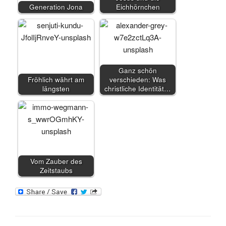
Generation Jona
Eichhörnchen
Ganz schön
Fröhlich währt am
verschieden: Was
längsten
christliche Identität…
Vom Zauber des
Zeitstaubs