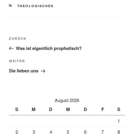
KATEGORIEN
THEOLOGISCHES
Beitragsnavigation
Vorheriger
ZURÜCK
Beitrag
Was ist eigentlich prophetisch?
Nächster
WEITER
Beitrag
Sie lieben uns
August 2026
S
M
D
M
D
F
S
1
2
3
4
5
6
7
8