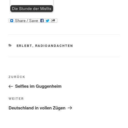
Die Stunde der Misfits
KATEGORIEN
ERLEBT
,
RADIOANDACHTEN
Beitragsnavigation
Vorheriger
ZURÜCK
Beitrag
Selfies im Guggenheim
Nächster
WEITER
Beitrag
Deutschland in vollen Zügen