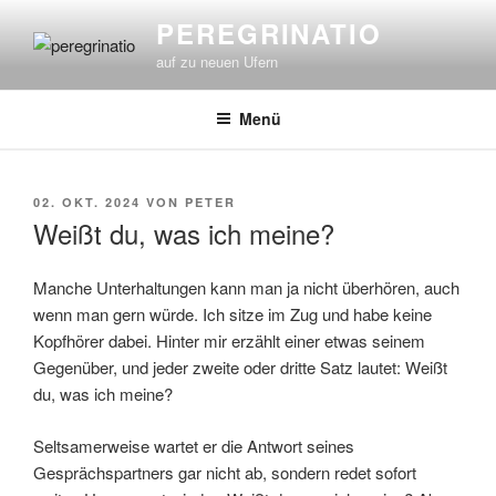
Zum
PEREGRINATIO
Inhalt
auf zu neuen Ufern
springen
Menü
VERÖFFENTLICHT
02. OKT. 2024
VON
PETER
AM
Weißt du, was ich meine?
Manche Unterhaltungen kann man ja nicht überhören, auch
wenn man gern würde. Ich sitze im Zug und habe keine
Kopfhörer dabei. Hinter mir erzählt einer etwas seinem
Gegenüber, und jeder zweite oder dritte Satz lautet: Weißt
du, was ich meine?
Seltsamerweise wartet er die Antwort seines
Gesprächspartners gar nicht ab, sondern redet sofort