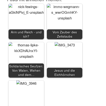
Arm und Reich - und
Vom Zauber des
ich?
Zeitstaubs
Solidarisches Seufzen:
Von Walen, Wehen
Jesus und die
und dem…
Eichhörnchen