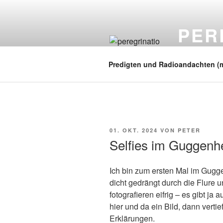
Zum
Inhalt
PER
springen
auf zu neuen
Predigten und Radioandachten (
VERÖFFENTLICHT
01. OKT. 2024
VON
PETER
AM
Selfies im Guggenh
Ich bin zum ersten Mal im Gugge
dicht gedrängt durch die Flure
fotografieren eifrig – es gibt ja
hier und da ein Bild, dann verti
Erklärungen.