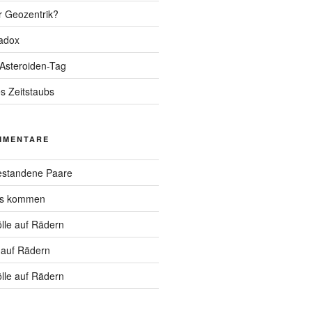
r Geozentrik?
adox
 Asteroiden-Tag
s Zeitstaubs
MMENTARE
standene Paare
hs kommen
lle auf Rädern
 auf Rädern
lle auf Rädern