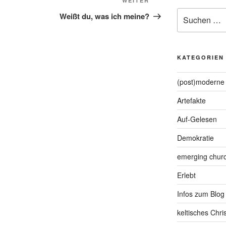
Nächster
WEITER
Suche
Beitrag
Weißt du, was ich meine?
nach:
KATEGORIEN
(post)moderne 
Artefakte
Auf-Gelesen
Demokratie
emerging chur
Erlebt
Infos zum Blog
keltisches Chr