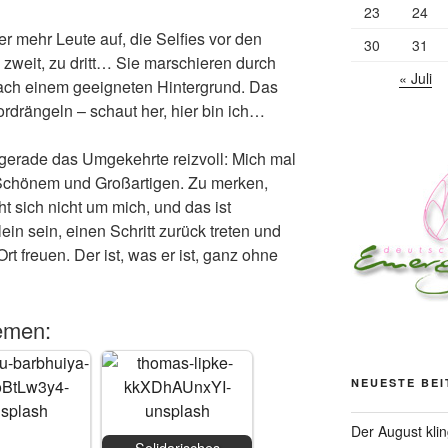
23
24
r mehr Leute auf, die Selfies vor den
30
31
zweit, zu dritt… Sie marschieren durch
« Juli
ach einem geeigneten Hintergrund. Das
ordrängeln – schaut her, hier bin ich…
 gerade das Umgekehrte reizvoll: Mich mal
 Schönem und Großartigen. Zu merken,
t sich nicht um mich, und das ist
ein sein, einen Schritt zurück treten und
t freuen. Der ist, was er ist, ganz ohne
emen:
NEUESTE BE
Der August kli
Solidarisches