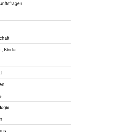
unftsfragen
chaft
, Kinder
t
en
s
logie
n
mus