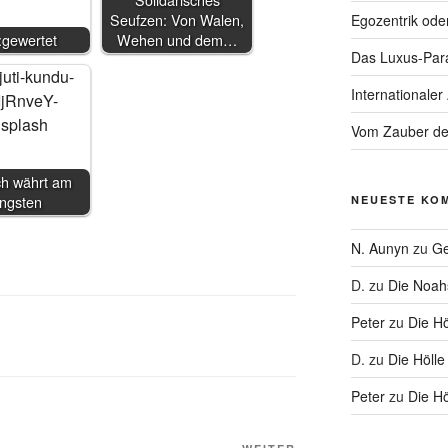
Seufzen: Von Walen,
Egozentrik ode
:gewertet
Wehen und dem…
Das Luxus-Par
Internationaler
Vom Zauber de
ch währt am
ängsten
NEUESTE KO
N. Aunyn
zu
Ge
D.
zu
Die Noa
Peter
zu
Die Hö
D.
zu
Die Hölle
Peter
zu
Die Hö