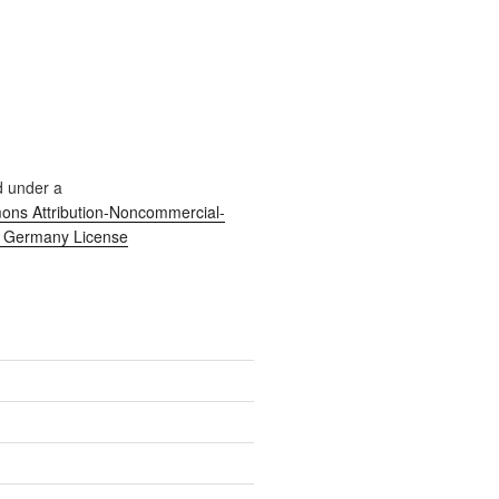
d under a
ns Attribution-Noncommercial-
0 Germany License