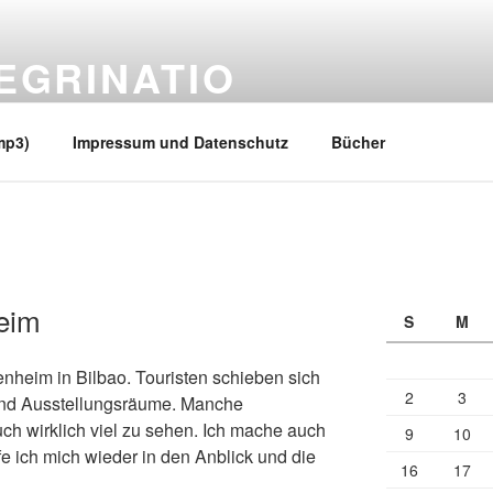
EGRINATIO
 Ufern
mp3)
Impressum und Datenschutz
Bücher
eim
S
M
nheim in Bilbao. Touristen schieben sich
2
3
 und Ausstellungsräume. Manche
 auch wirklich viel zu sehen. Ich mache auch
9
10
efe ich mich wieder in den Anblick und die
16
17