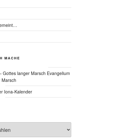
gemeint…
CH MACHE
Evangelium
r Marsch
Iona-Kalender