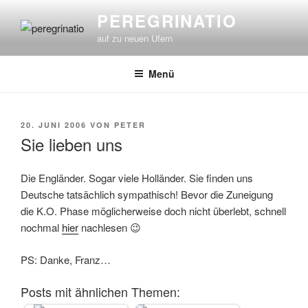
Zum
PEREGRINATIO
Inhalt
auf zu neuen Ufern
springen
Menü
VERÖFFENTLICHT
20. JUNI 2006
VON
PETER
AM
Sie lieben uns
Die Engländer. Sogar viele Holländer. Sie finden uns
Deutsche tatsächlich sympathisch! Bevor die Zuneigung
die K.O. Phase möglicherweise doch nicht überlebt, schnell
nochmal
hier
nachlesen 😉
PS: Danke, Franz…
Posts mit ähnlichen Themen: