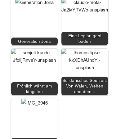
Eine Legion geht
Generation Jona
baden
Solidarisches Seufzen:
Fröhlich währt am
Von Walen, Wehen
längsten
und dem…