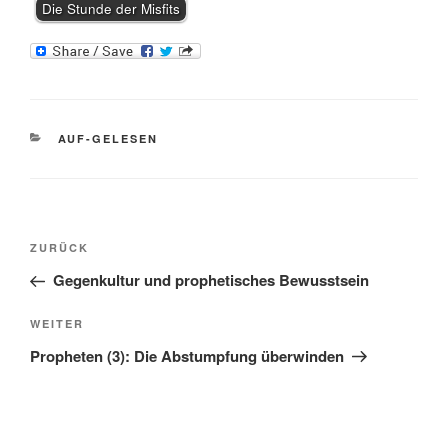
Die Stunde der Misfits
KATEGORIEN
AUF-GELESEN
Beitragsnavigation
Vorheriger
ZURÜCK
Beitrag
Gegenkultur und prophetisches Bewusstsein
Nächster
WEITER
Beitrag
Propheten (3): Die Abstumpfung überwinden