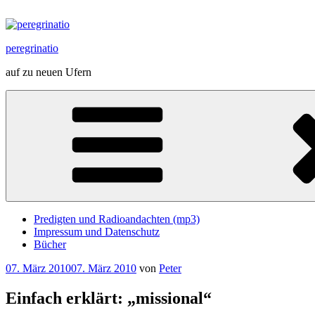
Zum
Inhalt
springen
peregrinatio
auf zu neuen Ufern
Predigten und Radioandachten (mp3)
Impressum und Datenschutz
Bücher
Veröffentlicht
07. März 2010
07. März 2010
von
Peter
am
Einfach erklärt: „missional“