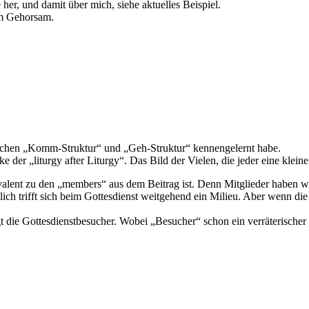
her, und damit über mich, siehe aktuelles Beispiel.
 im Gehorsam.
wischen „Komm-Struktur“ und „Geh-Struktur“ kennengelernt habe.
der „liturgy after Liturgy“. Das Bild der Vielen, die jeder eine klein
ivalent zu den „members“ aus dem Beitrag ist. Denn Mitglieder haben wir
ch trifft sich beim Gottesdienst weitgehend ein Milieu. Aber wenn di
t die Gottesdienstbesucher. Wobei „Besucher“ schon ein verräterischer