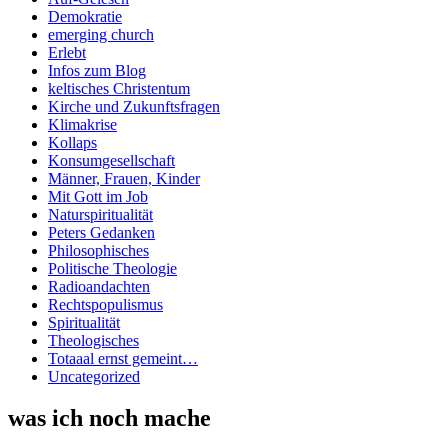
Demokratie
emerging church
Erlebt
Infos zum Blog
keltisches Christentum
Kirche und Zukunftsfragen
Klimakrise
Kollaps
Konsumgesellschaft
Männer, Frauen, Kinder
Mit Gott im Job
Naturspiritualität
Peters Gedanken
Philosophisches
Politische Theologie
Radioandachten
Rechtspopulismus
Spiritualität
Theologisches
Totaaal ernst gemeint…
Uncategorized
was ich noch mache