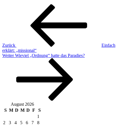
Beitragsnavigation
Vorheriger
Beitrag
Zurück
Einfach
erklärt: „missional“
Nächster
Weiter
Wieviel „Ordnung“ hatte das Paradies?
Beitrag
August 2026
S
M
D
M
D
F
S
1
2
3
4
5
6
7
8