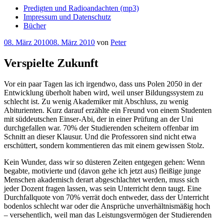
Predigten und Radioandachten (mp3)
Impressum und Datenschutz
Bücher
Veröffentlicht
08. März 2010
08. März 2010
von
Peter
am
Verspielte Zukunft
Vor ein paar Tagen las ich irgendwo, dass uns Polen 2050 in der
Entwicklung überholt haben wird, weil unser Bildungssystem zu
schlecht ist. Zu wenig Akademiker mit Abschluss, zu wenig
Abiturienten. Kurz darauf erzählte ein Freund von einem Studenten
mit süddeutschen Einser-Abi, der in einer Prüfung an der Uni
durchgefallen war. 70% der Studierenden scheitern offenbar im
Schnitt an dieser Klausur. Und die Professoren sind nicht etwa
erschüttert, sondern kommentieren das mit einem gewissen Stolz.
Kein Wunder, dass wir so düsteren Zeiten entgegen gehen: Wenn
begabte, motivierte und (davon gehe ich jetzt aus) fleißige junge
Menschen akademisch derart abgeschlachtet werden, muss sich
jeder Dozent fragen lassen, was sein Unterricht denn taugt. Eine
Durchfallquote von 70% verrät doch entweder, dass der Unterricht
bodenlos schlecht war oder die Ansprüche unverhältnismäßig hoch
– versehentlich, weil man das Leistungsvermögen der Studierenden