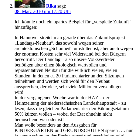
Rika
sagt:
08. März 2010 um 17:20 Uhr
Ich könnte noch ein apartes Beispiel für „verspielte Zukunft“
hinzufügen:
In Hannover streitet man gerade über das Zukunftsprojekt
„Landtags-Neubau“, das sowohl wegen seiner
architektonischen „Schönheit“ umstritten ist, aber auch wegen
der enormen Kosten sehr viel Widerstand bei den Bürgern
hervorruft. Der Landtag – also unsere Volksvertreter –
benötigen aber einen ökologisch wertvollen und
repräsentativen Neubau für die wirklich vielen, vielen
Stunden, in denen ca 20 Parlamentarier an den Sitzungen
teilnehmen und werden sich wohl für den Neubau
aussprechen, der viele, sehr viele Millionen verschlingen
wird.
In der vergangenen Woche war in der HAZ – der
Heimzeitung der niedersächsischen Landeshauptstadt – zu
lesen, dass die gleichen Parlamentarier den Bildungsetat um
50% kürzen wollen – wobei der Etat ohnehin nicht
berauschend war oder ist!
Man wolle besonders an den Ausgaben für
KINDERGÄRTEN und GRUNDSCHULEN sparen …. nun
ja, wenn schon an der Basis gespart und geschludert wird,