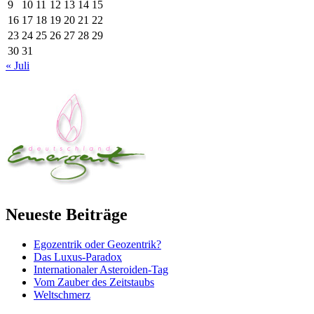
9
10
11
12
13
14
15
16
17
18
19
20
21
22
23
24
25
26
27
28
29
30
31
« Juli
Neueste Beiträge
Egozentrik oder Geozentrik?
Das Luxus-Paradox
Internationaler Asteroiden-Tag
Vom Zauber des Zeitstaubs
Weltschmerz