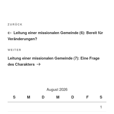
Beitragsnavigation
Vorheriger
ZURÜCK
Beitrag
Leitung einer missionalen Gemeinde (6): Bereit für
Veränderungen?
Nächster
WEITER
Beitrag
Leitung einer missionalen Gemeinde (7): Eine Frage
des Charakters
August 2026
S
M
D
M
D
F
S
1