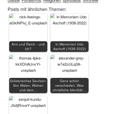
Glaube
,
Pluralismus
,
Religionen
,
Spiritualität
,
Vorurteile
Posts mit ähnlichen Themen:
Arm und Reich - und
In Memoriam Udo
ich?
Aschoff (1938-2022)
Solidarisches Seufzen:
Ganz schön
Von Walen, Wehen
verschieden: Was
und dem…
christliche Identität…