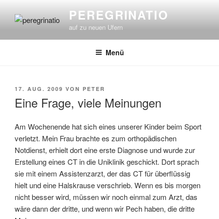
Zum
PEREGRINATIO
Inhalt
auf zu neuen Ufern
springen
Menü
VERÖFFENTLICHT
17. AUG. 2009
VON
PETER
AM
Eine Frage, viele Meinungen
Am Wochenende hat sich eines unserer Kinder beim Sport
verletzt. Mein Frau brachte es zum orthopädischen
Notdienst, erhielt dort eine erste Diagnose und wurde zur
Erstellung eines CT in die Uniklinik geschickt. Dort sprach
sie mit einem Assistenzarzt, der das CT für überflüssig
hielt und eine Halskrause verschrieb. Wenn es bis morgen
nicht besser wird, müssen wir noch einmal zum Arzt, das
wäre dann der dritte, und wenn wir Pech haben, die dritte