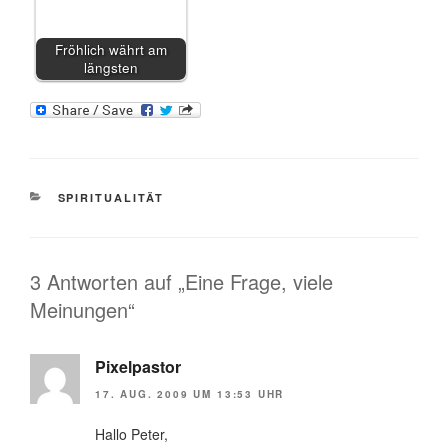
Fröhlich währt am
längsten
KATEGORIEN
SPIRITUALITÄT
3 Antworten auf „Eine Frage, viele
Meinungen“
Pixelpastor
17. AUG. 2009 UM 13:53 UHR
Hallo Peter,