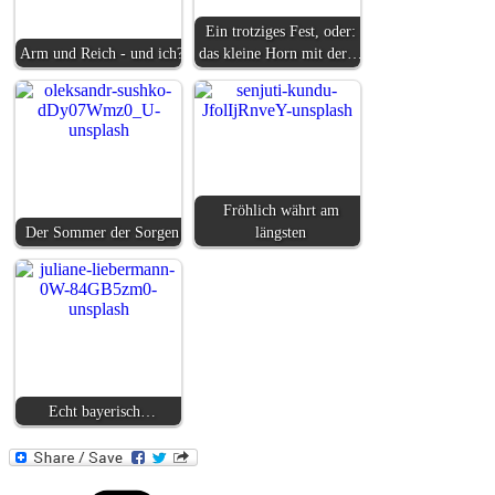
Ein trotziges Fest, oder:
Arm und Reich - und ich?
das kleine Horn mit der…
Fröhlich währt am
Der Sommer der Sorgen
längsten
Echt bayerisch…
Kategorien