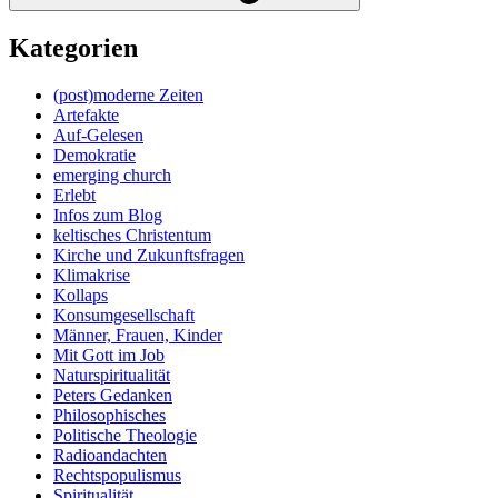
Kategorien
(post)moderne Zeiten
Artefakte
Auf-Gelesen
Demokratie
emerging church
Erlebt
Infos zum Blog
keltisches Christentum
Kirche und Zukunftsfragen
Klimakrise
Kollaps
Konsumgesellschaft
Männer, Frauen, Kinder
Mit Gott im Job
Naturspiritualität
Peters Gedanken
Philosophisches
Politische Theologie
Radioandachten
Rechtspopulismus
Spiritualität